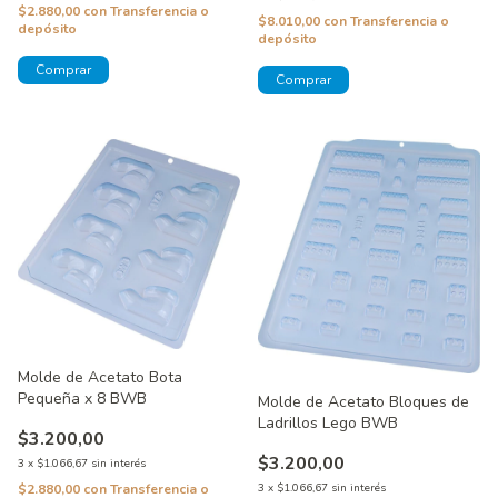
$2.880,00
con
Transferencia o
$8.010,00
con
Transferencia o
depósito
depósito
Molde de Acetato Bota
Pequeña x 8 BWB
Molde de Acetato Bloques de
Ladrillos Lego BWB
$3.200,00
$3.200,00
3
x
$1.066,67
sin interés
$2.880,00
con
Transferencia o
3
x
$1.066,67
sin interés