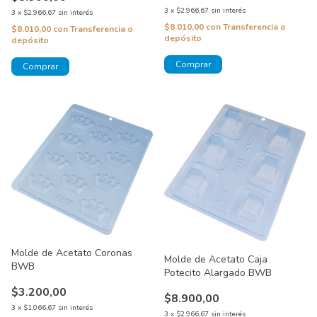
3
x
$2.966,67
sin interés
3
x
$2.966,67
sin interés
$8.010,00
con
Transferencia o
$8.010,00
con
Transferencia o
depósito
depósito
Molde de Acetato Coronas
Molde de Acetato Caja
BWB
Potecito Alargado BWB
$3.200,00
$8.900,00
3
x
$1.066,67
sin interés
3
x
$2.966,67
sin interés