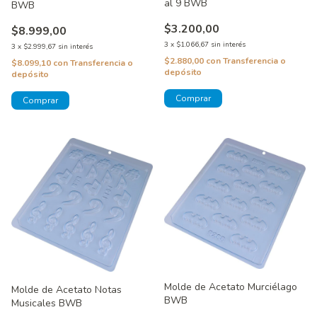
al 9 BWB
BWB
$3.200,00
$8.999,00
3
x
$1.066,67
sin interés
3
x
$2.999,67
sin interés
$2.880,00
con
Transferencia o
$8.099,10
con
Transferencia o
depósito
depósito
Molde de Acetato Murciélago
Molde de Acetato Notas
BWB
Musicales BWB