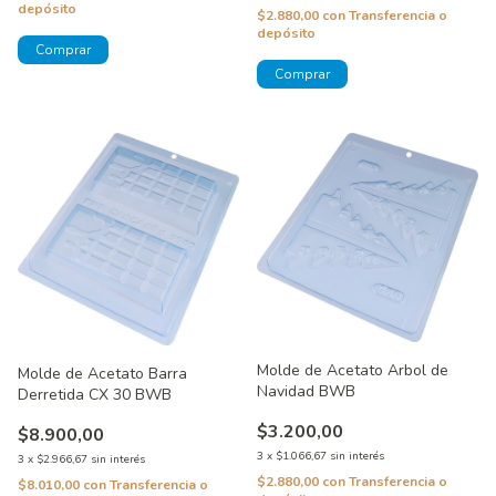
depósito
$2.880,00
con
Transferencia o
depósito
Molde de Acetato Arbol de
Molde de Acetato Barra
Navidad BWB
Derretida CX 30 BWB
$3.200,00
$8.900,00
3
x
$1.066,67
sin interés
3
x
$2.966,67
sin interés
$2.880,00
con
Transferencia o
$8.010,00
con
Transferencia o