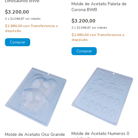
Dinosaurios BWB
Molde de Acetato Paleta de
Corona BWB
$3.200,00
3
x
$1.066,67
sin interés
$3.200,00
$2.880,00
con
Transferencia o
3
x
$1.066,67
sin interés
depósito
$2.880,00
con
Transferencia o
depósito
Molde de Acetato Numeros 0
Molde de Acetato Oso Grande