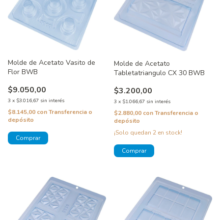
Molde de Acetato Vasito de
Molde de Acetato
Flor BWB
Tabletatriangulo CX 30 BWB
$9.050,00
$3.200,00
3
x
$3.016,67
sin interés
3
x
$1.066,67
sin interés
$8.145,00
con
Transferencia o
$2.880,00
con
Transferencia o
depósito
depósito
¡Solo quedan
2
en stock!