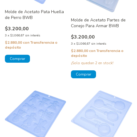
Molde de Acetato Pata Huella
de Perro BWB
Molde de Acetato Partes de
Conejo Para Armar BWB
$3.200,00
3
x
$1.066,67
sin interés
$3.200,00
$2.880,00
con
Transferencia o
3
x
$1.066,67
sin interés
depósito
$2.880,00
con
Transferencia o
depósito
¡Solo quedan
2
en stock!