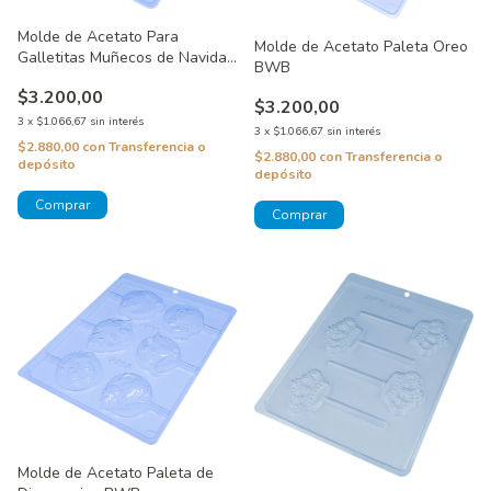
Molde de Acetato Para
Molde de Acetato Paleta Oreo
Galletitas Muñecos de Navidad
BWB
BWB
$3.200,00
$3.200,00
3
x
$1.066,67
sin interés
3
x
$1.066,67
sin interés
$2.880,00
con
Transferencia o
$2.880,00
con
Transferencia o
depósito
depósito
Molde de Acetato Paleta de