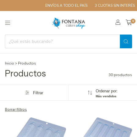
ENVÍOS A TODO EL PAÍS
3 CUOTAS SIN INTERÉS
10% 
0
Inicio
>
Productos
Productos
30 productos
Ordenar por:
Filtrar
Más vendidos
Borrar filtros