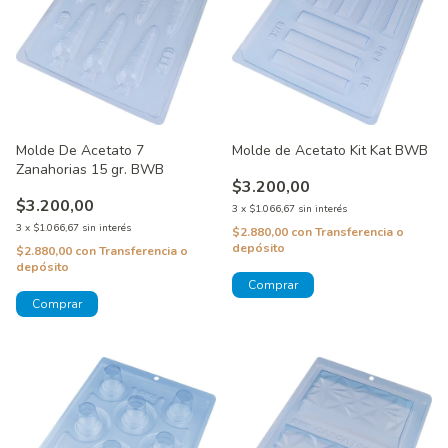
Molde De Acetato 7
Molde de Acetato Kit Kat BWB
Zanahorias 15 gr. BWB
$3.200,00
$3.200,00
3
x
$1.066,67
sin interés
3
x
$1.066,67
sin interés
$2.880,00
con
Transferencia o
depósito
$2.880,00
con
Transferencia o
depósito