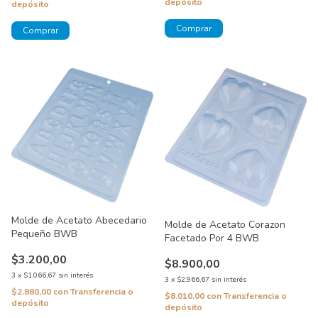
depósito
depósito
Molde de Acetato Abecedario
Molde de Acetato Corazon
Pequeño BWB
Facetado Por 4 BWB
$3.200,00
$8.900,00
3
x
$1.066,67
sin interés
3
x
$2.966,67
sin interés
$2.880,00
con
Transferencia o
$8.010,00
con
Transferencia o
depósito
depósito