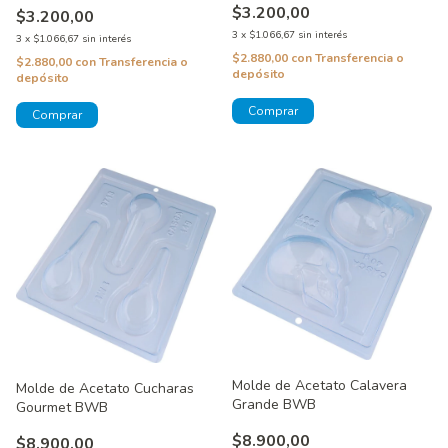
$3.200,00
$3.200,00
3
x
$1.066,67
sin interés
3
x
$1.066,67
sin interés
$2.880,00
con
Transferencia o
$2.880,00
con
Transferencia o
depósito
depósito
Molde de Acetato Calavera
Molde de Acetato Cucharas
Grande BWB
Gourmet BWB
$8.900,00
$8.900,00