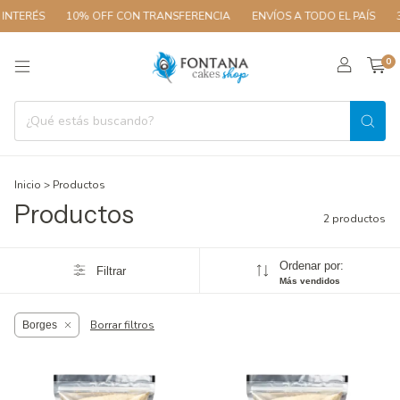
INTERÉS
10% OFF CON TRANSFERENCIA
ENVÍOS A TODO EL PAÍS
3
0
Inicio
>
Productos
Productos
2 productos
Ordenar por:
Filtrar
Más vendidos
Borrar filtros
Borges