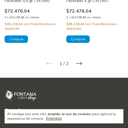
Facetado 5,5 gr CW1891
Facetado 4 gr CW1907
$72.476,04
$72.476,04
3
x
$24.158,68
sin interés
3
x
$24.158,68
sin interés
$65.228,44
con
Transferencia o
$65.228,44
con
Transferencia o
depósito
depósito
1
/
2
Al navegar por este sitio
aceptás el uso de cookies
para agilizar tu
experiencia de compra.
Entendido