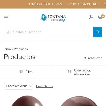
ENVÍOS A TODO EL PAÍS
3 CUOTAS SIN INTERÉS
10% OFF CO
0
Inicio
>
Productos
Productos
98 productos
Ordenar por:
Filtrar
Más vendidos
Borrar filtros
Chocolate World