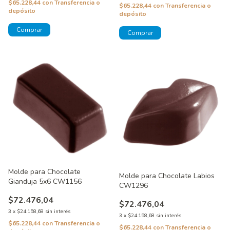
$65.228,44
con
Transferencia o
$65.228,44
con
Transferencia o
depósito
depósito
Molde para Chocolate
Molde para Chocolate Labios
Gianduja 5x6 CW1156
CW1296
$72.476,04
$72.476,04
3
x
$24.158,68
sin interés
3
x
$24.158,68
sin interés
$65.228,44
con
Transferencia o
$65.228,44
con
Transferencia o