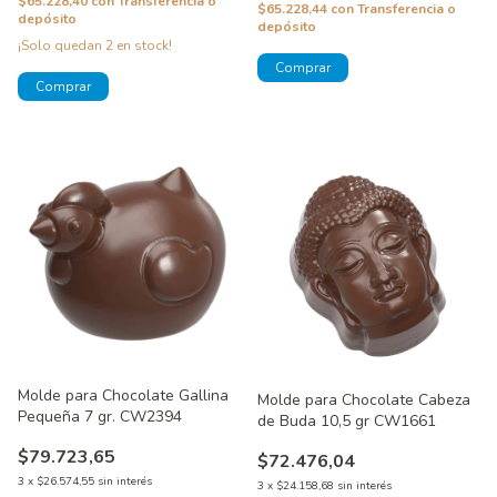
$65.228,40
con
Transferencia o
$65.228,44
con
Transferencia o
depósito
depósito
¡Solo quedan
2
en stock!
Molde para Chocolate Gallina
Molde para Chocolate Cabeza
Pequeña 7 gr. CW2394
de Buda 10,5 gr CW1661
$79.723,65
$72.476,04
3
x
$26.574,55
sin interés
3
x
$24.158,68
sin interés