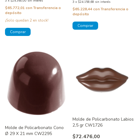
3
x
$24.360,00
sin interés
3
x
$24.158,68
sin interés
$65.772,01
con
Transferencia o
$65.228,44
con
Transferencia o
depósito
depósito
¡Solo quedan
2
en stock!
Molde de Policarbonato Labios
2,5 gr CW1726
Molde de Policarbonato Cono
Ø 29 X 21 mm CW2295
$72.476,00