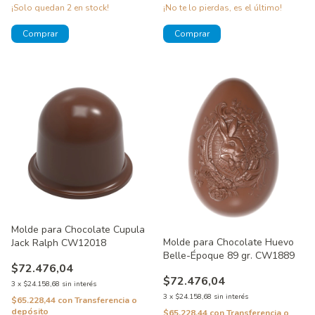
¡Solo quedan
2
en stock!
¡No te lo pierdas, es el último!
Molde para Chocolate Cupula
Molde para Chocolate Huevo
Jack Ralph CW12018
Belle-Époque 89 gr. CW1889
$72.476,04
$72.476,04
3
x
$24.158,68
sin interés
3
x
$24.158,68
sin interés
$65.228,44
con
Transferencia o
depósito
$65.228,44
con
Transferencia o