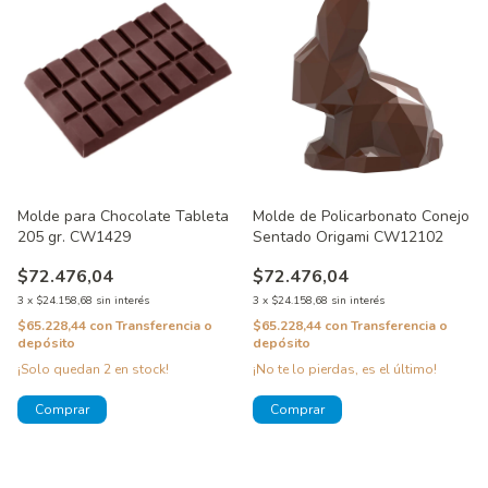
Molde para Chocolate Tableta
Molde de Policarbonato Conejo
205 gr. CW1429
Sentado Origami CW12102
$72.476,04
$72.476,04
3
x
$24.158,68
sin interés
3
x
$24.158,68
sin interés
$65.228,44
con
Transferencia o
$65.228,44
con
Transferencia o
depósito
depósito
¡Solo quedan
2
en stock!
¡No te lo pierdas, es el último!