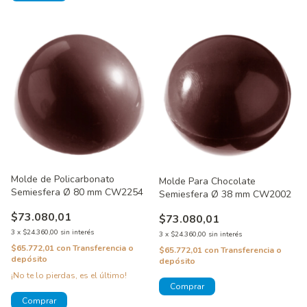
Molde de Policarbonato
Molde Para Chocolate
Semiesfera Ø 80 mm CW2254
Semiesfera Ø 38 mm CW2002
$73.080,01
$73.080,01
3
x
$24.360,00
sin interés
3
x
$24.360,00
sin interés
$65.772,01
con
Transferencia o
$65.772,01
con
Transferencia o
depósito
depósito
¡No te lo pierdas, es el último!