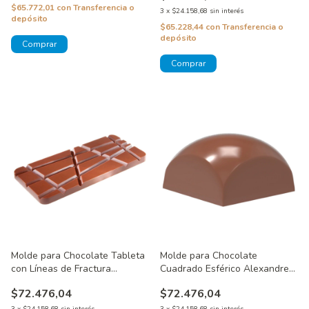
$65.772,01
con
Transferencia o
3
x
$24.158,68
sin interés
depósito
$65.228,44
con
Transferencia o
depósito
Molde para Chocolate Tableta
Molde para Chocolate
con Líneas de Fractura
Cuadrado Esférico Alexandre
Oblicuas CW1769
Bourdeaux CW1865
$72.476,04
$72.476,04