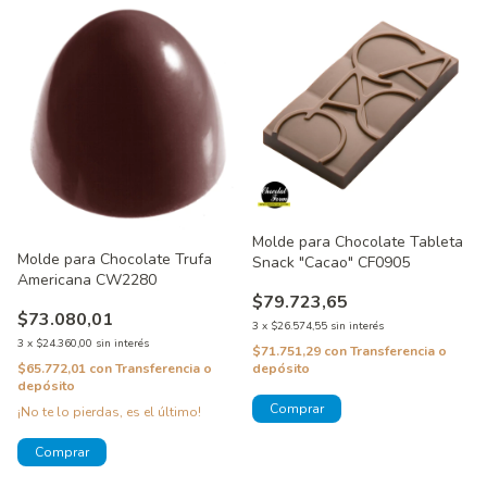
Molde para Chocolate Tableta
Molde para Chocolate Trufa
Snack "Cacao" CF0905
Americana CW2280
$79.723,65
$73.080,01
3
x
$26.574,55
sin interés
3
x
$24.360,00
sin interés
$71.751,29
con
Transferencia o
depósito
$65.772,01
con
Transferencia o
depósito
¡No te lo pierdas, es el último!