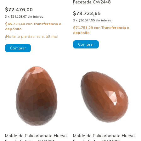
Facetada CW2448
$72.476,00
$79.723,65
3
x
$24.158,67
sin interés
3
x
$26.574,55
sin interés
$65.228,40
con
Transferencia o
$71.751,29
con
Transferencia o
depósito
depósito
¡No te lo pierdas, es el último!
Molde de Policarbonato Huevo
Molde de Policarbonato Huevo