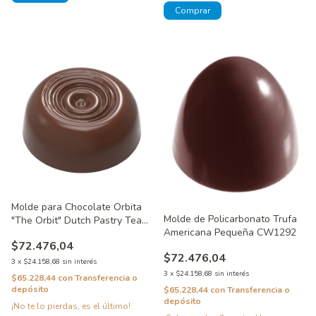
Molde para Chocolate Orbita
Molde de Policarbonato Trufa
"The Orbit" Dutch Pastry Team
Americana Pequeña CW1292
CW12001
$72.476,04
$72.476,04
3
x
$24.158,68
sin interés
3
x
$24.158,68
sin interés
$65.228,44
con
Transferencia o
depósito
$65.228,44
con
Transferencia o
depósito
¡No te lo pierdas, es el último!