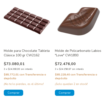
Molde para Chocolate Tableta
Molde de Policarbonato Labios
Clásica 100 gr CW2162
"Love" CW1893
$73.080,01
$72.476,00
3
x
$24.360,00
sin interés
3
x
$24.158,67
sin interés
$65.772,01
con
Transferencia o
$65.228,40
con
Transferencia o
depósito
depósito
¡No te lo pierdas, es el último!
¡Solo quedan
2
en stock!