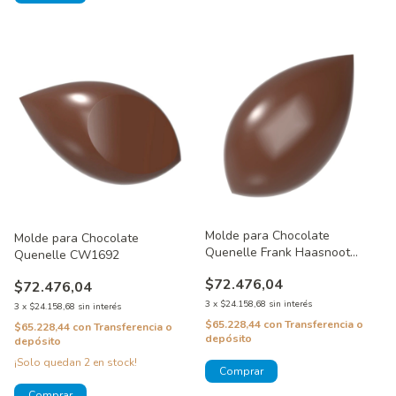
Molde para Chocolate
Molde para Chocolate
Quenelle Frank Haasnoot
Quenelle CW1692
CW1673
$72.476,04
$72.476,04
3
x
$24.158,68
sin interés
3
x
$24.158,68
sin interés
$65.228,44
con
Transferencia o
$65.228,44
con
Transferencia o
depósito
depósito
¡Solo quedan
2
en stock!