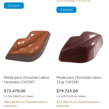
¡Solo quedan
2
en stock!
Molde para Chocolate Labios
Molde para Chocolate Labios
Facetados CW1937
15 gr CW2351
$72.476,00
$79.723,00
3
x
$24.158,67
sin interés
3
x
$26.574,33
sin interés
$65.228,40
con
Transferencia o
$71.750,70
con
Transferencia o
depósito
depósito