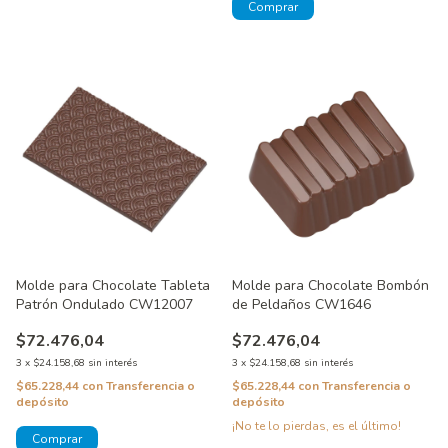
Molde para Chocolate Tableta
Molde para Chocolate Bombón
Patrón Ondulado CW12007
de Peldaños CW1646
$72.476,04
$72.476,04
3
x
$24.158,68
sin interés
3
x
$24.158,68
sin interés
$65.228,44
con
Transferencia o
$65.228,44
con
Transferencia o
depósito
depósito
¡No te lo pierdas, es el último!