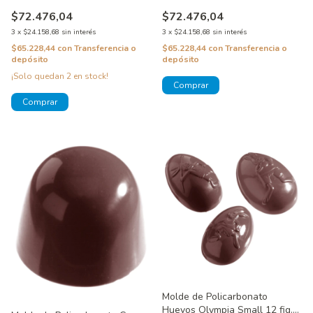
figuras CW1663
$72.476,04
$72.476,04
3
x
$24.158,68
sin interés
3
x
$24.158,68
sin interés
$65.228,44
con
Transferencia o
$65.228,44
con
Transferencia o
depósito
depósito
¡Solo quedan
2
en stock!
Molde de Policarbonato
Huevos Olympia Small 12 fig.