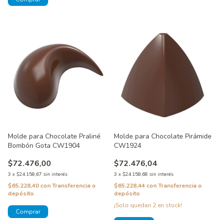
Molde para Chocolate Praliné
Molde para Chocolate Pirámide
Bombón Gota CW1904
CW1924
$72.476,00
$72.476,04
3
x
$24.158,67
sin interés
3
x
$24.158,68
sin interés
$65.228,40
con
Transferencia o
$65.228,44
con
Transferencia o
depósito
depósito
¡Solo quedan
2
en stock!