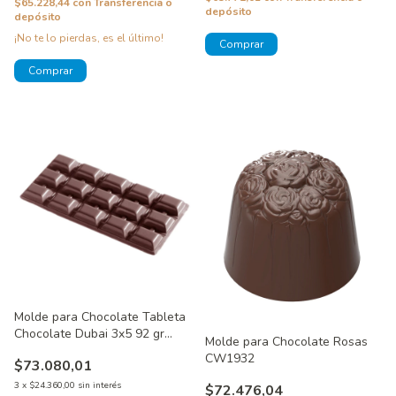
$65.228,44
con
Transferencia o
depósito
depósito
¡No te lo pierdas, es el último!
Molde para Chocolate Tableta
Chocolate Dubai 3x5 92 gr
Molde para Chocolate Rosas
CW2016
CW1932
$73.080,01
3
x
$24.360,00
sin interés
$72.476,04