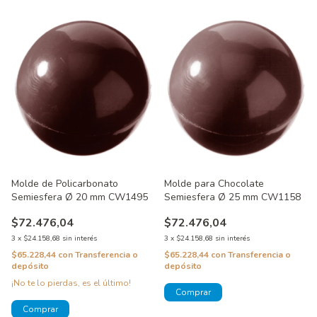
Molde de Policarbonato
Molde para Chocolate
Semiesfera Ø 20 mm CW1495
Semiesfera Ø 25 mm CW1158
$72.476,04
$72.476,04
3
x
$24.158,68
sin interés
3
x
$24.158,68
sin interés
$65.228,44
con
Transferencia o
$65.228,44
con
Transferencia o
depósito
depósito
¡No te lo pierdas, es el último!