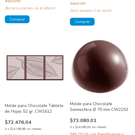
depósito
depósito
¡No te lo pierdas, es el último!
¡Solo quedan
2
en stock!
Molde para Chocolate
Molde para Chocolate Tableta
Semiesfera Ø 70 mm CW2253
de Hojas 52 gr. CW1612
$73.080,01
$72.476,04
3
x
$24.360,00
sin interés
3
x
$24.158,68
sin interés
$65.772,01
con
Transferencia o