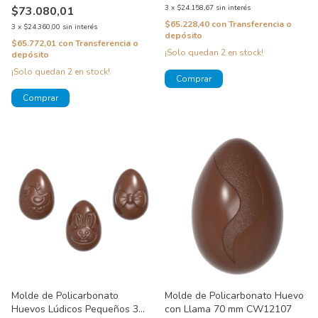
3
x
$24.158,67
sin interés
$73.080,01
$65.228,40
con
Transferencia o
3
x
$24.360,00
sin interés
depósito
$65.772,01
con
Transferencia o
¡Solo quedan
2
en stock!
depósito
¡Solo quedan
2
en stock!
Molde de Policarbonato
Molde de Policarbonato Huevo
Huevos Lúdicos Pequeños 3
con Llama 70 mm CW12107