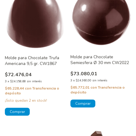
Molde para Chocolate
Molde para Chocolate Trufa
Semiesfera Ø 30 mm CW2022
Americana 9,5 gr. CW1867
$73.080,01
$72.476,04
3
x
$24.360,00
sin interés
3
x
$24.158,68
sin interés
$65.772,01
con
Transferencia o
$65.228,44
con
Transferencia o
depósito
depósito
¡Solo quedan
2
en stock!