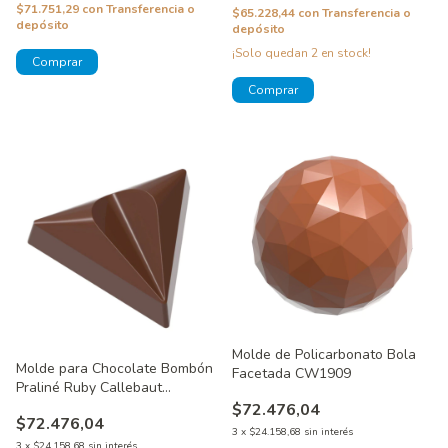
$71.751,29
con
Transferencia o
$65.228,44
con
Transferencia o
depósito
depósito
¡Solo quedan
2
en stock!
Molde de Policarbonato Bola
Molde para Chocolate Bombón
Facetada CW1909
Praliné Ruby Callebaut
CW1905
$72.476,04
$72.476,04
3
x
$24.158,68
sin interés
3
x
$24.158,68
sin interés