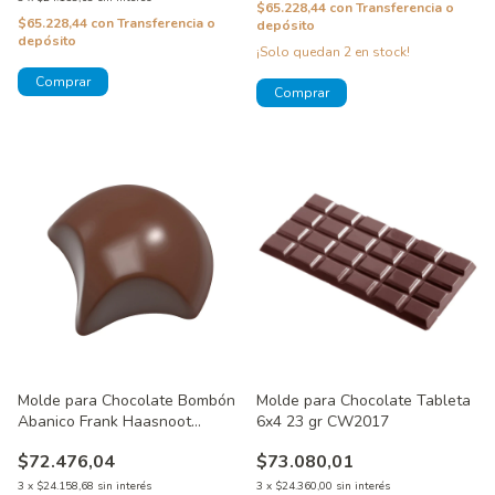
$65.228,44
con
Transferencia o
$65.228,44
con
Transferencia o
depósito
depósito
¡Solo quedan
2
en stock!
Molde para Chocolate Bombón
Molde para Chocolate Tableta
Abanico Frank Haasnoot
6x4 23 gr CW2017
CW1985
$72.476,04
$73.080,01
3
x
$24.158,68
sin interés
3
x
$24.360,00
sin interés