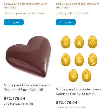
$65.228,44
con
Transferencia o
$65.772,01
con
Transferencia o
depósito
depósito
¡No te lo pierdas, es el último!
¡Solo quedan
2
en stock!
Molde para Chocolate Corazón
Molde para Chocolate Huevo
Pequeño 65 mm CW1145
Sonrisas Smiley 33 mm 8
$72.476,04
Figuras CW1580
$72.476,04
3
x
$24.158,68
sin interés
3
x
$24.158,68
sin interés