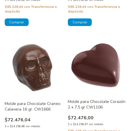
3
x
$24.158,68
sin interés
3
x
$24.158,68
sin interés
$65.228,44
con
Transferencia o
$65.228,44
con
Transferencia o
depósito
depósito
Molde para Chocolate Corazón
Molde para Chocolate Craneo
2 x 7,5 gr CW1106
Calavera 16 gr. CW1666
$72.476,00
$72.476,04
3
x
$24.158,67
sin interés
3
x
$24.158,68
sin interés
$65.228,40
con
Transferencia o