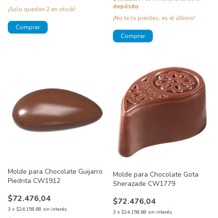
depósito
¡Solo quedan
2
en stock!
¡No te lo pierdas, es el último!
Molde para Chocolate Guijarro
Molde para Chocolate Gota
Piedrita CW1912
Sherazade CW1779
$72.476,04
$72.476,04
3
x
$24.158,68
sin interés
3
x
$24.158,68
sin interés