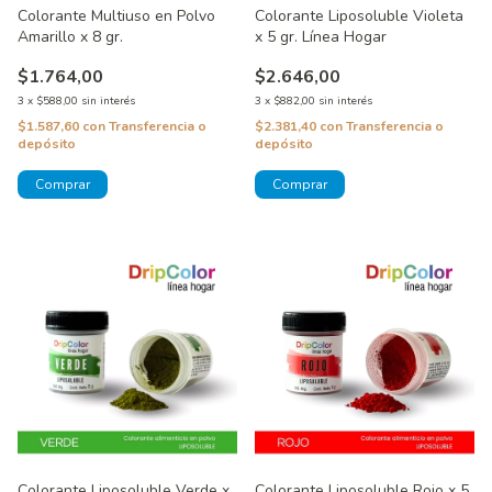
Colorante Multiuso en Polvo
Colorante Liposoluble Violeta
Amarillo x 8 gr.
x 5 gr. Línea Hogar
$1.764,00
$2.646,00
3
x
$588,00
sin interés
3
x
$882,00
sin interés
$1.587,60
con
Transferencia o
$2.381,40
con
Transferencia o
depósito
depósito
Colorante Liposoluble Verde x
Colorante Liposoluble Rojo x 5