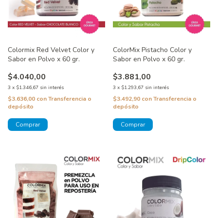
Colormix Red Velvet Color y
ColorMix Pistacho Color y
Sabor en Polvo x 60 gr.
Sabor en Polvo x 60 gr.
$4.040,00
$3.881,00
3
x
$1.346,67
sin interés
3
x
$1.293,67
sin interés
$3.636,00
con
Transferencia o
$3.492,90
con
Transferencia o
depósito
depósito