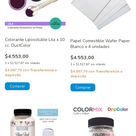
Colorante Liposoluble Lila x 10
Papel Comestible Wafer Paper
cc. DustColor
Blanco x 4 unidades
$4.553,00
$4.553,00
3
x
$1.517,67
sin interés
3
x
$1.517,67
sin interés
$4.097,70
con
Transferencia o
$4.097,70
con
Transferencia o
depósito
depósito