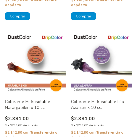
$2.142,90
con
Transferencia o
depósito
depósito
Colorante Hidrosoluble
Colorante Hidrosoluble Lila
Naranja Skin x 10 cc.
Azafran x 10 cc.
$2.381,00
$2.381,00
3
x
$793,67
sin interés
3
x
$793,67
sin interés
$2.142,90
con
Transferencia o
$2.142,90
con
Transferencia o