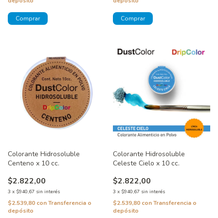
depósito
depósito
Colorante Hidrosoluble
Colorante Hidrosoluble
Centeno x 10 cc.
Celeste Cielo x 10 cc.
$2.822,00
$2.822,00
3
x
$940,67
sin interés
3
x
$940,67
sin interés
$2.539,80
con
Transferencia o
$2.539,80
con
Transferencia o
depósito
depósito