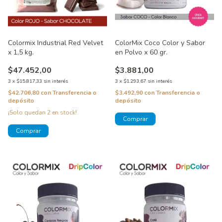
Colormix Industrial Red Velvet
ColorMix Coco Color y Sabor
x 1,5 kg.
en Polvo x 60 gr.
$47.452,00
$3.881,00
3
x
$15.817,33
sin interés
3
x
$1.293,67
sin interés
$42.706,80
con
Transferencia o
$3.492,90
con
Transferencia o
depósito
depósito
¡Solo quedan
2
en stock!