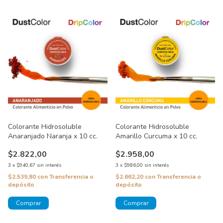
Colorante Hidrosoluble
Colorante Hidrosoluble
Anaranjado Naranja x 10 cc.
Amarillo Curcuma x 10 cc.
$2.822,00
$2.958,00
3
x
$940,67
sin interés
3
x
$986,00
sin interés
$2.539,80
con
Transferencia o
$2.662,20
con
Transferencia o
depósito
depósito