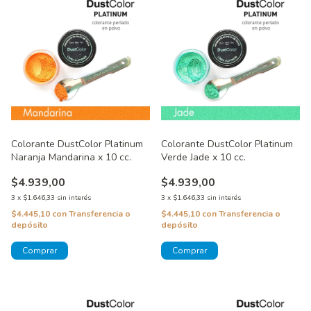
Colorante DustColor Platinum
Colorante DustColor Platinum
Naranja Mandarina x 10 cc.
Verde Jade x 10 cc.
$4.939,00
$4.939,00
3
x
$1.646,33
sin interés
3
x
$1.646,33
sin interés
$4.445,10
con
Transferencia o
$4.445,10
con
Transferencia o
depósito
depósito