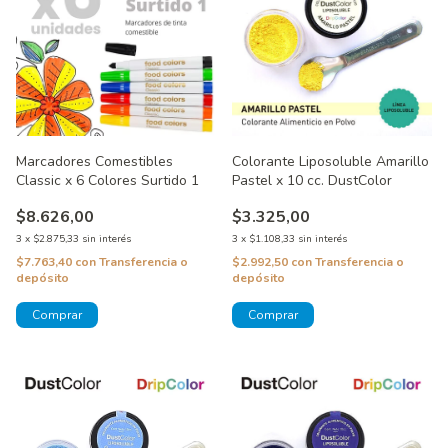
Marcadores Comestibles
Colorante Liposoluble Amarillo
Classic x 6 Colores Surtido 1
Pastel x 10 cc. DustColor
$8.626,00
$3.325,00
3
x
$2.875,33
sin interés
3
x
$1.108,33
sin interés
$7.763,40
con
Transferencia o
$2.992,50
con
Transferencia o
depósito
depósito