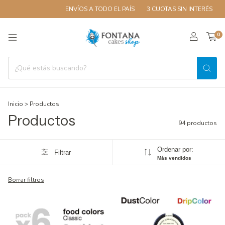
ENVÍOS A TODO EL PAÍS
3 CUOTAS SIN INTERÉS
10% OFF 
0
Inicio
>
Productos
Productos
94 productos
Ordenar por:
Filtrar
Más vendidos
Borrar filtros