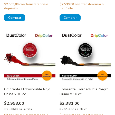
$2.539,80
con
Transferencia o
$2.539,80
con
Transferencia o
depósito
depósito
Colorante Hidrosoluble Rojo
Colorante Hidrosoluble Negro
China x 10 cc.
Humo x 10 cc.
$2.958,00
$2.381,00
3
x
$986,00
sin interés
3
x
$793,67
sin interés
$2.662,20
con
Transferencia o