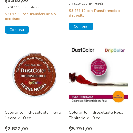
$3.352,00
3
x
$1.343,00
sin interés
3
x
$1.117,33
sin interés
$3.626,10
con
Transferencia o
$3.016,80
con
Transferencia o
depósito
depósito
Colorante Hidrosoluble Tierra
Colorante Hidrosoluble Rosa
Negra x 10 cc.
Trinitaria x 10 cc.
$2.822,00
$5.791,00