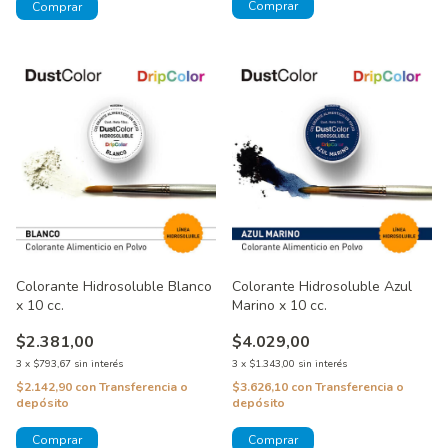
Colorante Hidrosoluble Blanco
Colorante Hidrosoluble Azul
x 10 cc.
Marino x 10 cc.
$2.381,00
$4.029,00
3
x
$793,67
sin interés
3
x
$1.343,00
sin interés
$2.142,90
con
Transferencia o
$3.626,10
con
Transferencia o
depósito
depósito