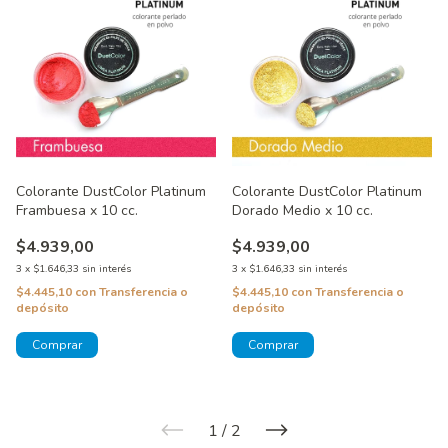
Colorante DustColor Platinum
Colorante DustColor Platinum
Frambuesa x 10 cc.
Dorado Medio x 10 cc.
$4.939,00
$4.939,00
3
x
$1.646,33
sin interés
3
x
$1.646,33
sin interés
$4.445,10
con
Transferencia o
$4.445,10
con
Transferencia o
depósito
depósito
1
/
2