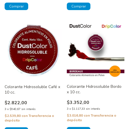
Colorante Hidrosoluble Bordo
Colorante Hidrosoluble Café x
x 10 cc.
10 cc.
$3.352,00
$2.822,00
3
x
$1.117,33
sin interés
3
x
$940,67
sin interés
$3.016,80
con
Transferencia o
$2.539,80
con
Transferencia o
depósito
depósito