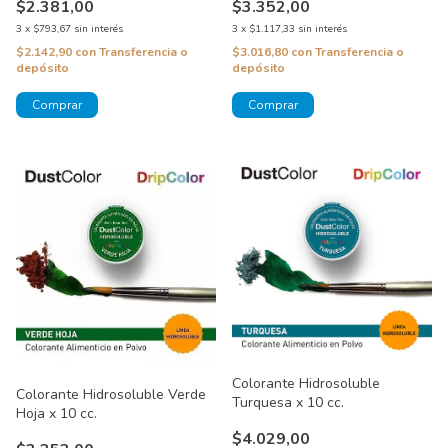
$3.352,00
$2.381,00
3
x
$1.117,33
sin interés
3
x
$793,67
sin interés
$3.016,80
con
Transferencia o
$2.142,90
con
Transferencia o
depósito
depósito
Colorante Hidrosoluble
Colorante Hidrosoluble Verde
Turquesa x 10 cc.
Hoja x 10 cc.
$4.029,00