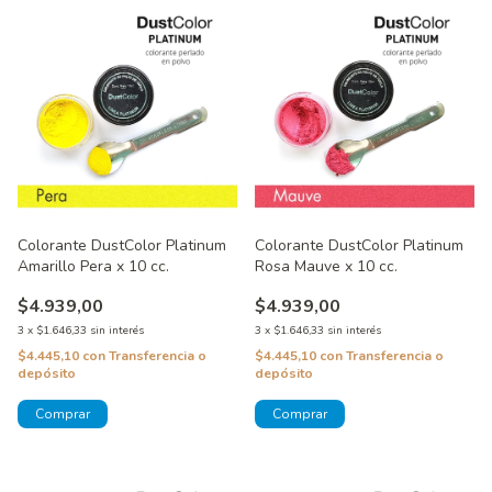
Colorante DustColor Platinum
Colorante DustColor Platinum
Amarillo Pera x 10 cc.
Rosa Mauve x 10 cc.
$4.939,00
$4.939,00
3
x
$1.646,33
sin interés
3
x
$1.646,33
sin interés
$4.445,10
con
Transferencia o
$4.445,10
con
Transferencia o
depósito
depósito