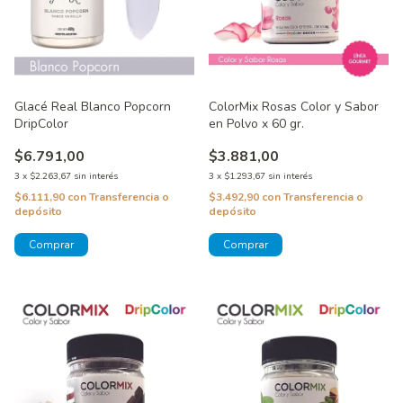
Glacé Real Blanco Popcorn
ColorMix Rosas Color y Sabor
DripColor
en Polvo x 60 gr.
$6.791,00
$3.881,00
3
x
$2.263,67
sin interés
3
x
$1.293,67
sin interés
$6.111,90
con
Transferencia o
$3.492,90
con
Transferencia o
depósito
depósito