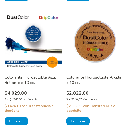
Colorante Hidrosoluble Azul
Colorante Hidrosoluble Arcilla
Brillante x 10 cc.
x 10 cc.
$4.029,00
$2.822,00
3
x
$1.343,00
sin interés
3
x
$940,67
sin interés
$3.626,10
con
Transferencia o
$2.539,80
con
Transferencia o
depósito
depósito