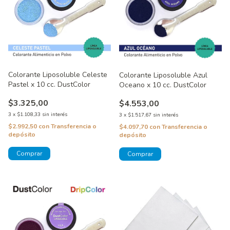
Colorante Liposoluble Celeste
Colorante Liposoluble Azul
Pastel x 10 cc. DustColor
Oceano x 10 cc. DustColor
$3.325,00
$4.553,00
3
x
$1.108,33
sin interés
3
x
$1.517,67
sin interés
$2.992,50
con
Transferencia o
$4.097,70
con
Transferencia o
depósito
depósito