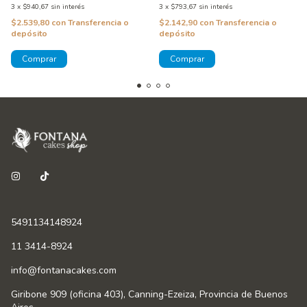
3
x
$940,67
sin interés
3
x
$793,67
sin interés
$2.539,80
con
Transferencia o
$2.142,90
con
Transferencia o
depósito
depósito
5491134148924
11 3414-8924
info@fontanacakes.com
Giribone 909 (oficina 403), Canning-Ezeiza, Provincia de Buenos