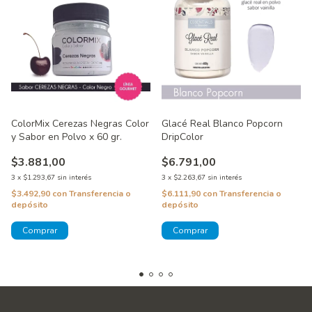
ColorMix Cerezas Negras Color
Glacé Real Blanco Popcorn
y Sabor en Polvo x 60 gr.
DripColor
$3.881,00
$6.791,00
3
x
$1.293,67
sin interés
3
x
$2.263,67
sin interés
$3.492,90
con
Transferencia o
$6.111,90
con
Transferencia o
depósito
depósito