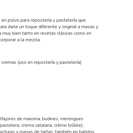
en polvo para repostería y pastelería que
para darle un toque diferente y original a masas y
na muy bien tanto en recetas clásicas como en
orporar a la mezcla.
 cremas (uso en repostería y pastelería)
 alfajores de maicena, budines, merengues
astelera, crema catalana, crème brûlée);
facturas y masas de tartas; también en batidos,