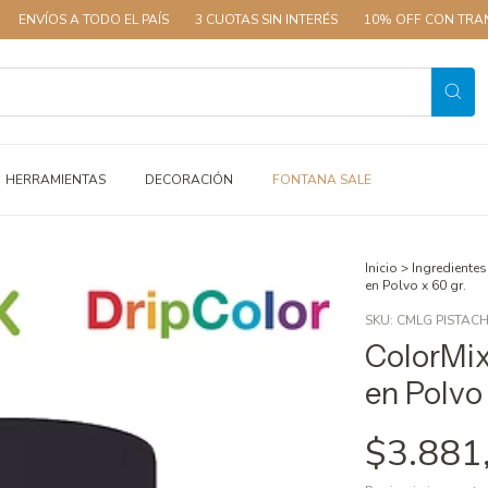
A TODO EL PAÍS
3 CUOTAS SIN INTERÉS
10% OFF CON TRANSFERENCI
HERRAMIENTAS
DECORACIÓN
FONTANA SALE
Inicio
>
Ingredientes
en Polvo x 60 gr.
SKU:
CMLG PISTAC
ColorMix
en Polvo 
$3.881