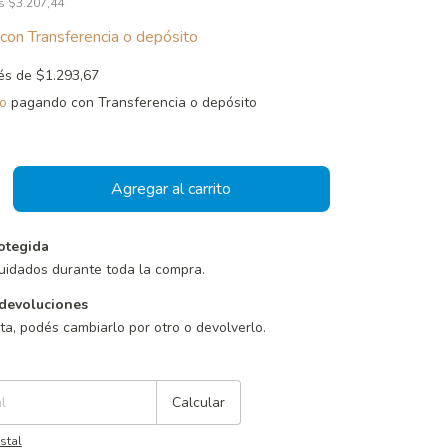
os
$3.207,44
con
Transferencia o depósito
rés de
$1.293,67
o
pagando con Transferencia o depósito
otegida
uidados durante toda la compra.
devoluciones
sta, podés cambiarlo por otro o devolverlo.
Cambiar CP
Calcular
stal