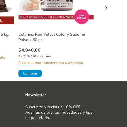
,5 kg.
Colormix Red Velvet Color y Sabor en
ColorMix Coco C
Polvo x 60 gr.
60 gr.
$4.040,00
$3.881,00
3
x
$1.346,67
sin interés
3
x
$1.293,67
sin inte
sito
$3.636,00
con
Transferencia o depósito
$3.492,90
con
Tra
Newsletter
Suscribite y recibí un 10% OFF.
Además de ofertas, novedades y tips
de pastelería.