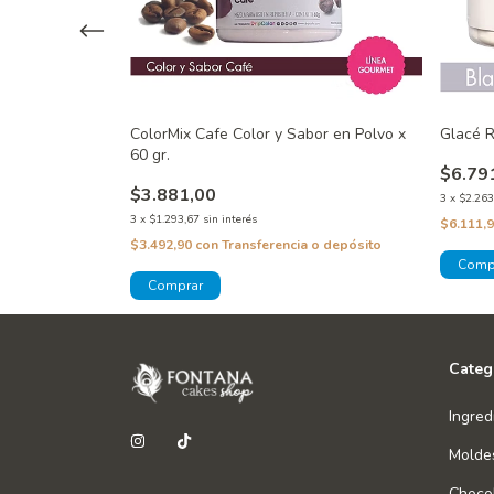
abor en Polvo x
ColorMix Cafe Color y Sabor en Polvo x
Glacé R
60 gr.
$6.79
$3.881,00
3
x
$2.263
3
x
$1.293,67
sin interés
$6.111,
 o depósito
$3.492,90
con
Transferencia o depósito
Categ
Ingred
Molde
Chocol