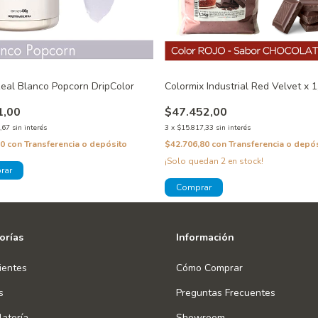
eal Blanco Popcorn DripColor
Colormix Industrial Red Velvet x 1
1,00
$47.452,00
,67
sin interés
3
x
$15.817,33
sin interés
90
con
Transferencia o depósito
$42.706,80
con
Transferencia o depó
¡Solo quedan
2
en stock!
orías
Información
ientes
Cómo Comprar
s
Preguntas Frecuentes
atería
Showroom