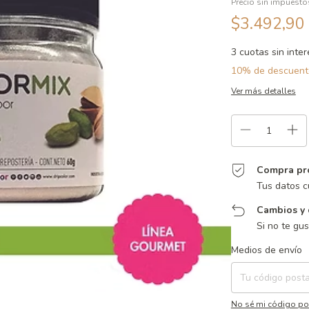
Precio sin impuest
$3.492,90
3
cuotas sin inte
10% de descuent
Ver más detalles
Compra pr
Tus datos c
Cambios y 
Si no te gu
Entregas para el CP:
Medios de envío
No sé mi código po