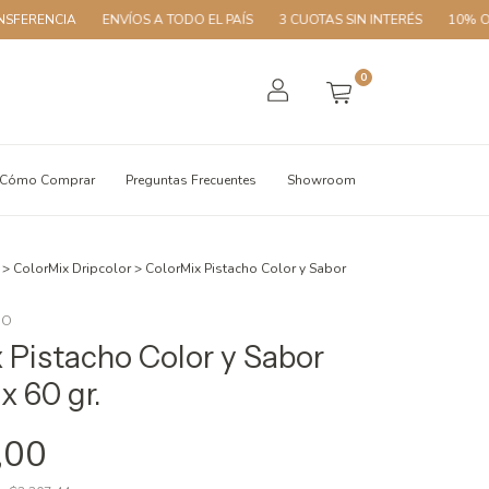
A
ENVÍOS A TODO EL PAÍS
3 CUOTAS SIN INTERÉS
10% OFF CON T
0
Cómo Comprar
Preguntas Frecuentes
Showroom
>
ColorMix Dripcolor
>
ColorMix Pistacho Color y Sabor
HO
 Pistacho Color y Sabor
x 60 gr.
,00