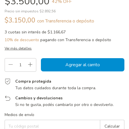
$3.500,00
42
% OFF
Precio sin impuestos
$2.892,56
$3.150,00
con
Transferencia o depósito
3
cuotas sin interés de
$1.166,67
10% de descuento
pagando con Transferencia o depósito
Ver más detalles
Compra protegida
Tus datos cuidados durante toda la compra.
Cambios y devoluciones
Si no te gusta, podés cambiarlo por otro o devolverlo.
Entregas para el CP:
Cambiar CP
Medios de envío
Calcular