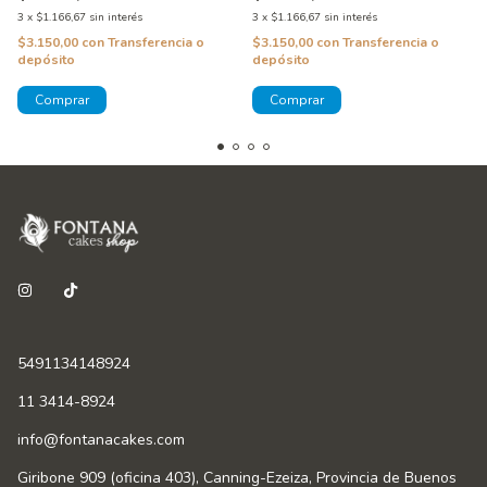
3
x
$1.166,67
sin interés
3
x
$1.166,67
sin interés
$3.150,00
con
Transferencia o
$3.150,00
con
Transferencia o
depósito
depósito
5491134148924
11 3414-8924
info@fontanacakes.com
Giribone 909 (oficina 403), Canning-Ezeiza, Provincia de Buenos