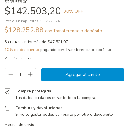
$203.576,00
$142.503,20
30
% OFF
Precio sin impuestos
$117.771,24
$128.252,88
con
Transferencia o depósito
3
cuotas sin interés de
$47.501,07
10% de descuento
pagando con Transferencia o depósito
Ver más detalles
Compra protegida
Tus datos cuidados durante toda la compra.
Cambios y devoluciones
Si no te gusta, podés cambiarlo por otro o devolverlo.
Entregas para el CP:
Cambiar CP
Medios de envío