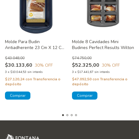
Molde Para Budin
Molde 8 Cavidades Mini
Antiadherente 23 Cm X 12 Cm-
Budines Perfect Results Wilton
Acabado Diamante - Diamond
$43.048,00
$74.750,00
Infused Wilton
$30.133,60
$52.325,00
30
% OFF
30
% OFF
3
x
$10.044,53
sin interés
3
x
$17.441,67
sin interés
$27.120,24
con
Transferencia o
$47.092,50
con
Transferencia o
depósito
depósito