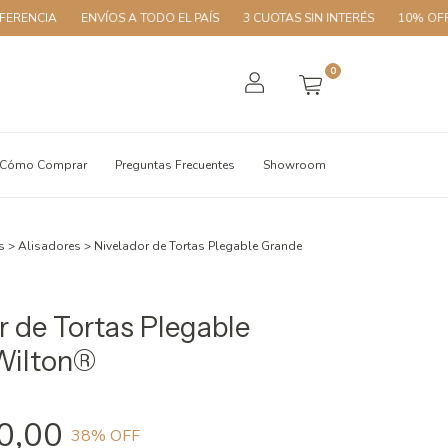
ENVÍOS A TODO EL PAÍS
3 CUOTAS SIN INTERÉS
10% OFF CON TRA
0
Cómo Comprar
Preguntas Frecuentes
Showroom
s
>
Alisadores
>
Nivelador de Tortas Plegable Grande
r de Tortas Plegable
Wilton®
0,00
38
% OFF