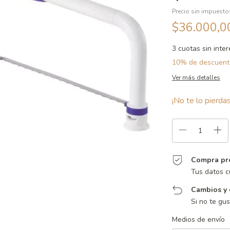
Precio sin impuest
$36.000,
3
cuotas sin inte
10% de descuent
Ver más detalles
¡No te lo pierdas
Compra pr
Tus datos c
Cambios y 
Si no te gu
Entregas para el CP:
Medios de envío