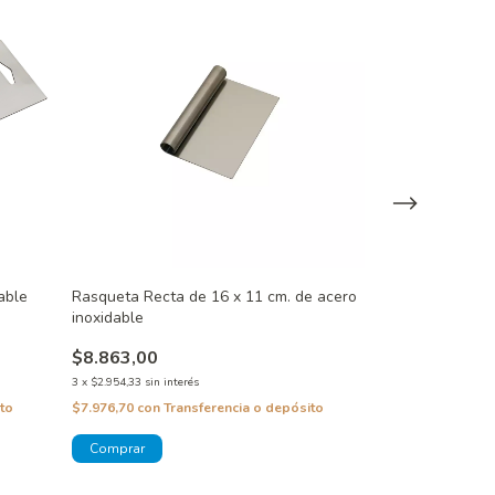
able
Rasqueta Recta de 16 x 11 cm. de acero
Disco Acrilico 
inoxidable
Fontana Cakes
$8.863,00
$10.300,00
$3.200,00
69
3
x
$2.954,33
sin interés
3
x
$1.066,67
sin inte
to
$7.976,70
con
Transferencia o depósito
$2.880,00
con
Tra