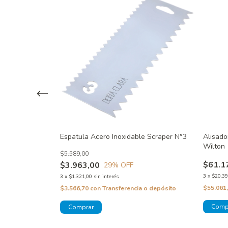
e Scraper N°4
Espatula Acero Inoxidable Scraper N°3
Alisado
Wilton
$5.589,00
$61.1
$3.963,00
29
% OFF
3
x
$20.39
3
x
$1.321,00
sin interés
 o depósito
$55.061
$3.566,70
con
Transferencia o depósito