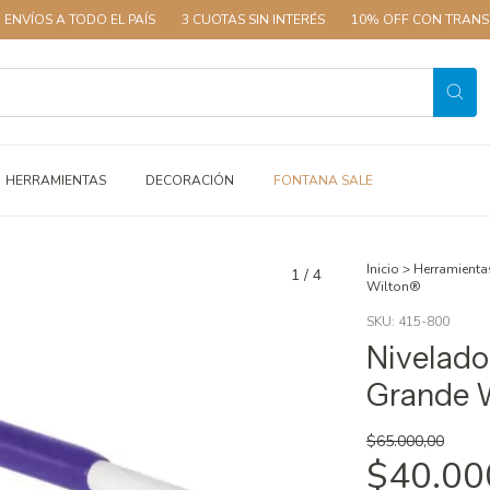
TODO EL PAÍS
3 CUOTAS SIN INTERÉS
10% OFF CON TRANSFERENCIA
HERRAMIENTAS
DECORACIÓN
FONTANA SALE
Inicio
>
Herramienta
1
/
4
Wilton®
SKU:
415-800
Nivelado
Grande 
$65.000,00
$40.00