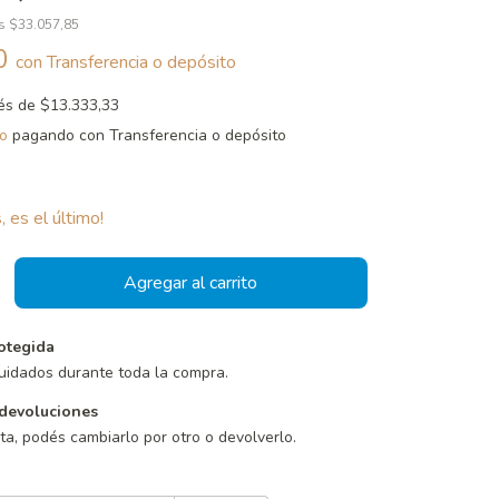
os
$33.057,85
00
con
Transferencia o depósito
rés de
$13.333,33
o
pagando con Transferencia o depósito
, es el último!
otegida
uidados durante toda la compra.
devoluciones
sta, podés cambiarlo por otro o devolverlo.
Cambiar CP