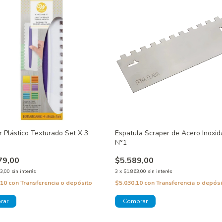
r Plástico Texturado Set X 3
Espatula Scraper de Acero Inoxid
N°1
79,00
$5.589,00
3,00
sin interés
3
x
$1.863,00
sin interés
,10
con
Transferencia o depósito
$5.030,10
con
Transferencia o depósi