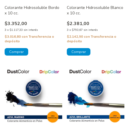
Colorante Hidrosoluble Bordo
Colorante Hidrosoluble Blanco
x 10 cc.
x 10 cc.
$3.352,00
$2.381,00
3
x
$1.117,33
sin interés
3
x
$793,67
sin interés
$3.016,80
con
Transferencia o
$2.142,90
con
Transferencia o
depósito
depósito