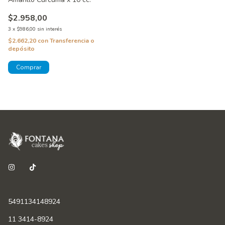
$2.958,00
3
x
$986,00
sin interés
$2.662,20
con
Transferencia o
depósito
5491134148924
11 3414-8924