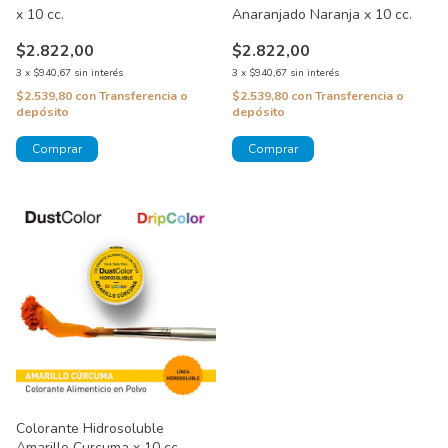
x 10 cc.
Anaranjado Naranja x 10 cc.
$2.822,00
$2.822,00
3
x
$940,67
sin interés
3
x
$940,67
sin interés
$2.539,80
con
Transferencia o
$2.539,80
con
Transferencia o
depósito
depósito
Colorante Hidrosoluble
Amarillo Curcuma x 10 cc.