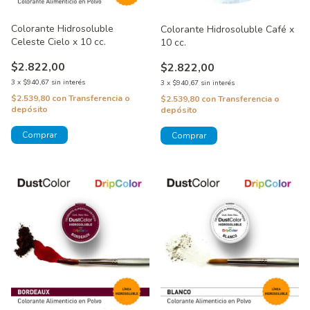
Colorante Hidrosoluble
Colorante Hidrosoluble Café x
Celeste Cielo x 10 cc.
10 cc.
$2.822,00
$2.822,00
3
x
$940,67
sin interés
3
x
$940,67
sin interés
$2.539,80
con
Transferencia o
$2.539,80
con
Transferencia o
depósito
depósito