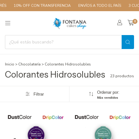
10% OFF CON TRANSFERENCIA
ENVÍOS A TODO EL PAÍS
3 CUOTAS 
0
Inicio
>
Chocolatería
>
Colorantes Hidrosolubles
Colorantes Hidrosolubles
23 productos
Ordenar por:
Filtrar
Más vendidos