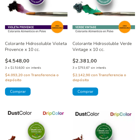
Colorante Hidrosoluble Violeta
Colorante Hidrosoluble Verde
Provence x 10 cc.
Vintage x 10 cc.
$4.548,00
$2.381,00
3
x
$1.516,00
sin interés
3
x
$793,67
sin interés
$4.093,20
con
Transferencia o
$2.142,90
con
Transferencia o
depósito
depósito