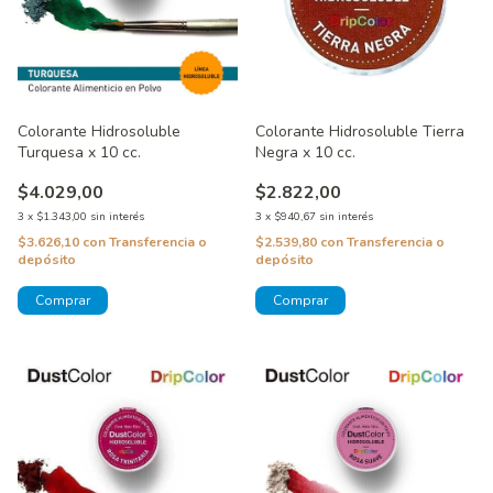
Colorante Hidrosoluble Tierra
Colorante Hidrosoluble
Negra x 10 cc.
Turquesa x 10 cc.
$2.822,00
$4.029,00
3
x
$940,67
sin interés
3
x
$1.343,00
sin interés
$2.539,80
con
Transferencia o
$3.626,10
con
Transferencia o
depósito
depósito