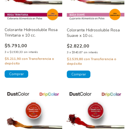
Colorante Hidrosoluble Rosa
Colorante Hidrosoluble Rosa
Trinitaria x 10 cc.
Suave x 10 cc.
$5.791,00
$2.822,00
3
x
$1.930,33
sin interés
3
x
$940,67
sin interés
$5.211,90
con
Transferencia o
$2.539,80
con
Transferencia o
depósito
depósito