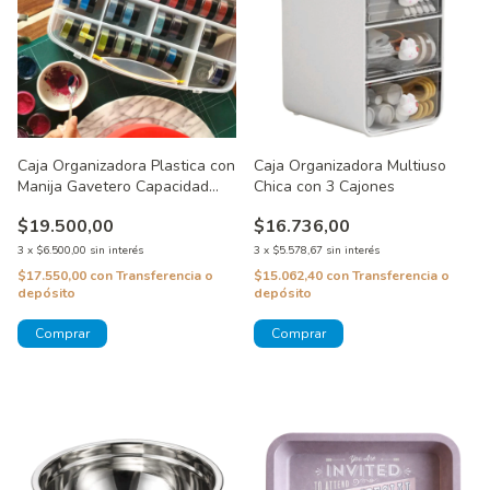
Caja Organizadora Plastica con
Caja Organizadora Multiuso
Manija Gavetero Capacidad
Chica con 3 Cajones
para 37 Colorantes
$19.500,00
$16.736,00
3
x
$6.500,00
sin interés
3
x
$5.578,67
sin interés
$17.550,00
con
Transferencia o
$15.062,40
con
Transferencia o
depósito
depósito