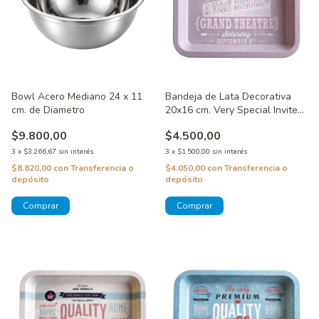
Bowl Acero Mediano 24 x 11
Bandeja de Lata Decorativa
cm. de Diametro
20x16 cm. Very Special Invited
Violeta
$9.800,00
$4.500,00
3
x
$3.266,67
sin interés
3
x
$1.500,00
sin interés
$8.820,00
con
Transferencia o
$4.050,00
con
Transferencia o
depósito
depósito