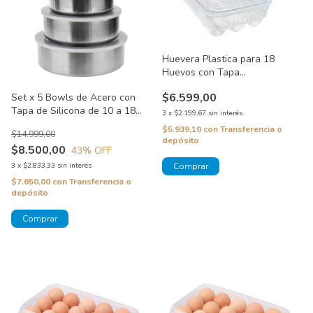
Huevera Plastica para 18
Huevos con Tapa
Transparente
$6.599,00
Set x 5 Bowls de Acero con
Tapa de Silicona de 10 a 18
3
x
$2.199,67
sin interés
cm.
$5.939,10
con
Transferencia o
$14.999,00
depósito
$8.500,00
43
% OFF
3
x
$2.833,33
sin interés
$7.650,00
con
Transferencia o
depósito