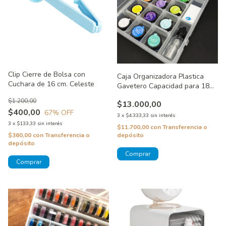
Clip Cierre de Bolsa con
Caja Organizadora Plastica
Cuchara de 16 cm. Celeste
Gavetero Capacidad para 18
Colorantes
$1.200,00
$13.000,00
$400,00
67
% OFF
3
x
$4.333,33
sin interés
3
x
$133,33
sin interés
$11.700,00
con
Transferencia o
$360,00
con
Transferencia o
depósito
depósito