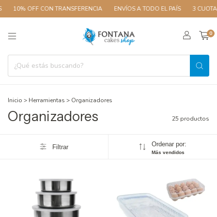
10% OFF CON TRANSFERENCIA
ENVÍOS A TODO EL PAÍS
3 CUOTAS SIN
0
Inicio
>
Herramientas
>
Organizadores
Organizadores
25 productos
Ordenar por:
Filtrar
Más vendidos