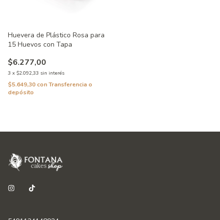
Huevera de Plástico Rosa para
15 Huevos con Tapa
$6.277,00
3
x
$2.092,33
sin interés
$5.649,30
con
Transferencia o
depósito