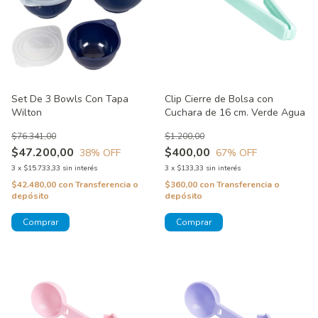
Set De 3 Bowls Con Tapa
Clip Cierre de Bolsa con
Wilton
Cuchara de 16 cm. Verde Agua
$76.341,00
$1.200,00
$47.200,00
$400,00
38
% OFF
67
% OFF
3
x
$15.733,33
sin interés
3
x
$133,33
sin interés
$42.480,00
con
Transferencia o
$360,00
con
Transferencia o
depósito
depósito