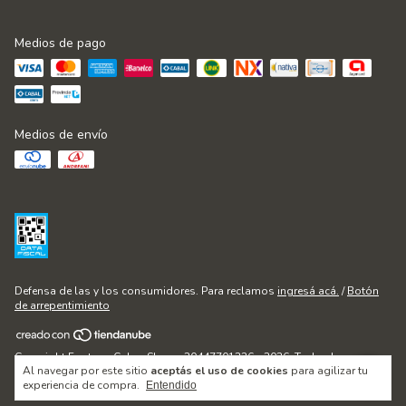
Medios de pago
Medios de envío
Defensa de las y los consumidores. Para reclamos
ingresá acá.
/
Botón
de arrepentimiento
Copyright Fontana Cakes Shop - 20447701236 - 2026. Todos los
Al navegar por este sitio
aceptás el uso de cookies
para agilizar tu
derechos reservados.
experiencia de compra.
Entendido