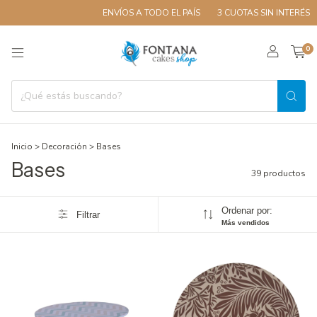
ENVÍOS A TODO EL PAÍS
3 CUOTAS SIN INTERÉS
10% 
0
Inicio
>
Decoración
>
Bases
Bases
39 productos
Ordenar por:
Filtrar
Más vendidos