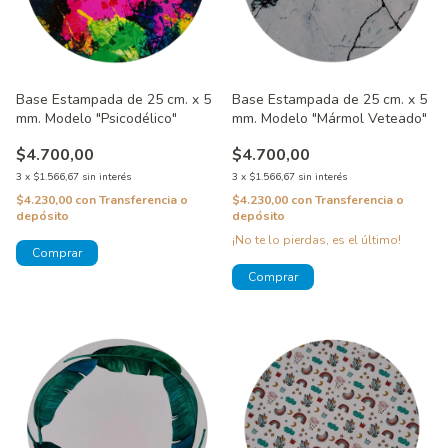
Base Estampada de 25 cm. x 5
Base Estampada de 25 cm. x 5
mm. Modelo "Psicodélico"
mm. Modelo "Mármol Veteado"
$4.700,00
$4.700,00
3
x
$1.566,67
sin interés
3
x
$1.566,67
sin interés
$4.230,00
con
Transferencia o
$4.230,00
con
Transferencia o
depósito
depósito
¡No te lo pierdas, es el último!