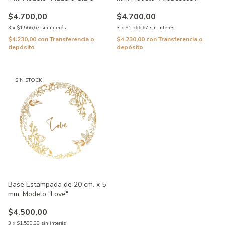
Suaves"
$4.700,00
$4.700,00
3
x
$1.566,67
sin interés
3
x
$1.566,67
sin interés
$4.230,00
con
Transferencia o
$4.230,00
con
Transferencia o
depósito
depósito
SIN STOCK
Base Estampada de 20 cm. x 5
mm. Modelo "Love"
$4.500,00
3
x
$1.500,00
sin interés