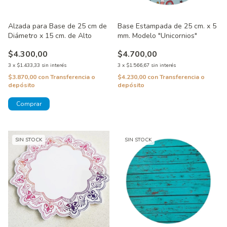
Alzada para Base de 25 cm de
Base Estampada de 25 cm. x 5
Diámetro x 15 cm. de Alto
mm. Modelo "Unicornios"
$4.300,00
$4.700,00
3
x
$1.433,33
sin interés
3
x
$1.566,67
sin interés
$3.870,00
con
Transferencia o
$4.230,00
con
Transferencia o
depósito
depósito
SIN STOCK
SIN STOCK