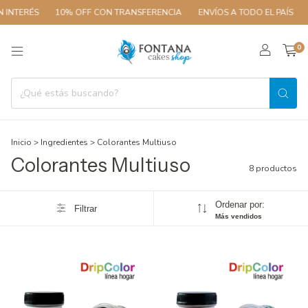
RÉS
10% OFF CON TRANSFERENCIA
ENVÍOS A TODO EL PAÍS
3 CUO
0
Inicio
>
Ingredientes
>
Colorantes Multiuso
Colorantes Multiuso
8 productos
Ordenar por:
Filtrar
Más vendidos