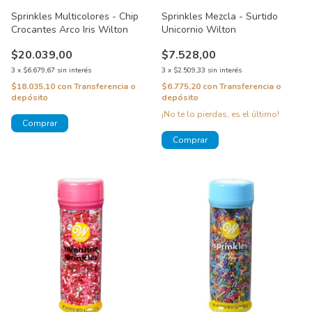
Sprinkles Mezcla - Surtido
Sprinkles Multicolores - Chip
Unicornio Wilton
Crocantes Arco Iris Wilton
$7.528,00
$20.039,00
3
x
$2.509,33
sin interés
3
x
$6.679,67
sin interés
$6.775,20
con
Transferencia o
$18.035,10
con
Transferencia o
depósito
depósito
¡No te lo pierdas, es el último!