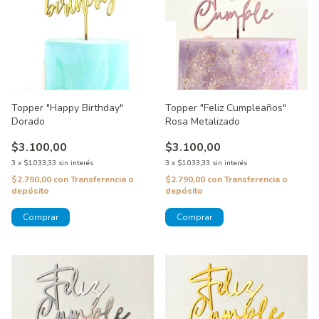
Topper "Happy Birthday"
Topper "Feliz Cumpleaños"
Dorado
Rosa Metalizado
$3.100,00
$3.100,00
3
x
$1.033,33
sin interés
3
x
$1.033,33
sin interés
$2.790,00
con
Transferencia o
$2.790,00
con
Transferencia o
depósito
depósito