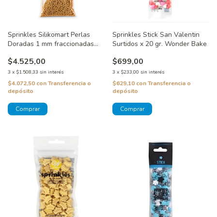
Sprinkles Silikomart Perlas
Sprinkles Stick San Valentin
Doradas 1 mm fraccionadas
Surtidos x 20 gr. Wonder Bake
por 40 gr
$4.525,00
$699,00
3
x
$1.508,33
sin interés
3
x
$233,00
sin interés
$4.072,50
con
Transferencia o
$629,10
con
Transferencia o
depósito
depósito