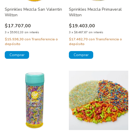
Sprinkles Mezcla San Valentin
Sprinkles Mezcla Primaveral
Wilton
Wilton
$17.707,00
$19.403,00
3
x
$5.902,33
sin interés
3
x
$6.467,67
sin interés
$15.936,30
con
Transferencia o
$17.462,70
con
Transferencia o
depósito
depósito