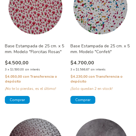
Base Estampada de 25 cm. x 5
Base Estampada de 25 cm. x 5
mm. Modelo "Florcitas Rosas"
mm. Modelo "Confeti"
$4.500,00
$4.700,00
3
x
$1.500,00
sin interés
3
x
$1.566,67
sin interés
$4.050,00
con
Transferencia o
$4.230,00
con
Transferencia o
depósito
depósito
¡No te lo pierdas, es el último!
¡Solo quedan
2
en stock!