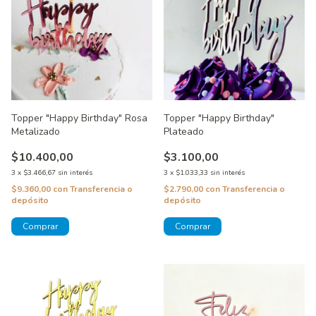
Topper "Happy Birthday" Rosa
Topper "Happy Birthday"
Metalizado
Plateado
$10.400,00
$3.100,00
3
x
$3.466,67
sin interés
3
x
$1.033,33
sin interés
$9.360,00
con
Transferencia o
$2.790,00
con
Transferencia o
depósito
depósito