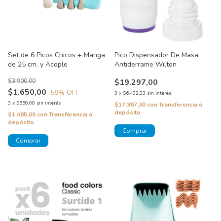
Set de 6 Picos Chicos + Manga
Pico Dispensador De Masa
de 25 cm. y Acople
Antiderrame Wilton
$3.900,00
$19.297,00
$1.650,00
58
% OFF
3
x
$6.432,33
sin interés
3
x
$550,00
sin interés
$17.367,30
con
Transferencia o
depósito
$1.485,00
con
Transferencia o
depósito