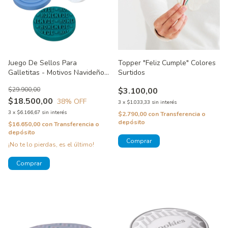
Juego De Sellos Para
Topper "Feliz Cumple" Colores
Galletitas - Motivos Navideños
Surtidos
Wilton Sin Packaging
$29.900,00
$3.100,00
$18.500,00
38
% OFF
3
x
$1.033,33
sin interés
3
x
$6.166,67
sin interés
$2.790,00
con
Transferencia o
depósito
$16.650,00
con
Transferencia o
depósito
¡No te lo pierdas, es el último!