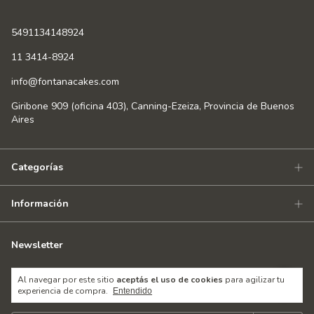
5491134148924
11 3414-8924
info@fontanacakes.com
Giribone 909 (oficina 403), Canning-Ezeiza, Provincia de Buenos
Aires
Categorías
Información
Newsletter
Suscribite y recibí un 10% OFF. Además de ofertas, novedades y
Al navegar por este sitio
aceptás el uso de cookies
para agilizar tu
tips de pastelería.
experiencia de compra.
Entendido