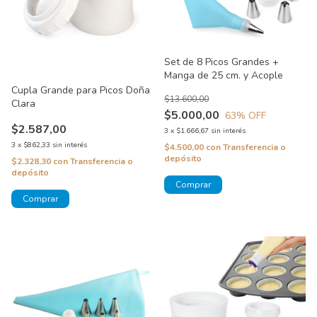
Set de 8 Picos Grandes +
Manga de 25 cm. y Acople
Cupla Grande para Picos Doña
$13.600,00
Clara
$5.000,00
63
% OFF
$2.587,00
3
x
$1.666,67
sin interés
3
x
$862,33
sin interés
$4.500,00
con
Transferencia o
depósito
$2.328,30
con
Transferencia o
depósito