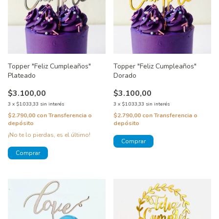
Topper "Feliz Cumpleaños"
Topper "Feliz Cumpleaños"
Plateado
Dorado
$3.100,00
$3.100,00
3
x
$1.033,33
sin interés
3
x
$1.033,33
sin interés
$2.790,00
con
Transferencia o
$2.790,00
con
Transferencia o
depósito
depósito
¡No te lo pierdas, es el último!