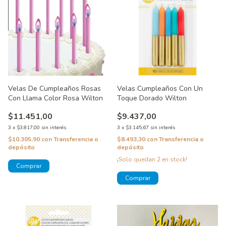
Velas De Cumpleaños Rosas
Velas Cumpleaños Con Un
Con Llama Color Rosa Wilton
Toque Dorado Wilton
$11.451,00
$9.437,00
3
x
$3.817,00
sin interés
3
x
$3.145,67
sin interés
$10.305,90
con
Transferencia o
$8.493,30
con
Transferencia o
depósito
depósito
¡Solo quedan
2
en stock!