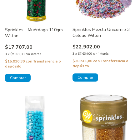
Sprinkles Mezcla Unicornio 3
Sprinkles - Muérdago 110grs
Celdas Wilton
Wilton
$22.902,00
$17.707,00
3
x
$7.634,00
sin interés
3
x
$5.902,33
sin interés
$20.611,80
con
Transferencia o
$15.936,30
con
Transferencia o
depósito
depósito