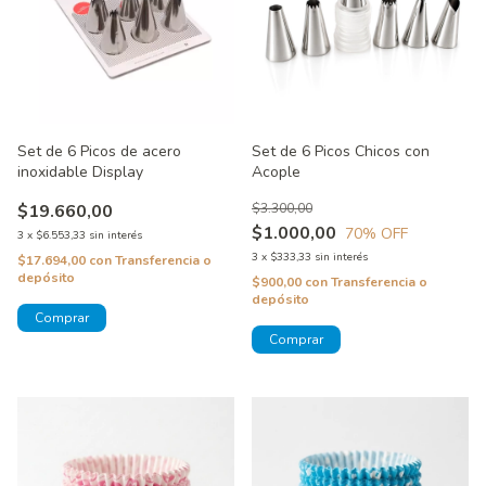
Set de 6 Picos de acero
Set de 6 Picos Chicos con
inoxidable Display
Acople
$19.660,00
$3.300,00
$1.000,00
70
% OFF
3
x
$6.553,33
sin interés
3
x
$333,33
sin interés
$17.694,00
con
Transferencia o
depósito
$900,00
con
Transferencia o
depósito