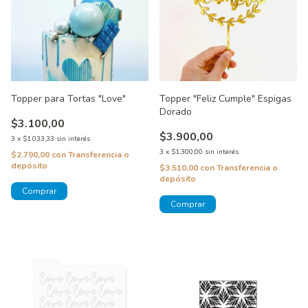
Topper para Tortas "Love"
Topper "Feliz Cumple" Espigas
Dorado
$3.100,00
$3.900,00
3
x
$1.033,33
sin interés
3
x
$1.300,00
sin interés
$2.790,00
con
Transferencia o
depósito
$3.510,00
con
Transferencia o
depósito