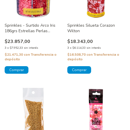
Sprinkles - Surtido Arco Iris
Sprinkles Silueta Corazon
186grs Estrellas Perlas
Wilton
Lentejuelas Y Jimmies Wilton
$23.857,00
$18.343,00
3
x
$7.952,33
sin interés
3
x
$6.114,33
sin interés
$21.471,30
con
Transferencia o
$16.508,70
con
Transferencia o
depósito
depósito