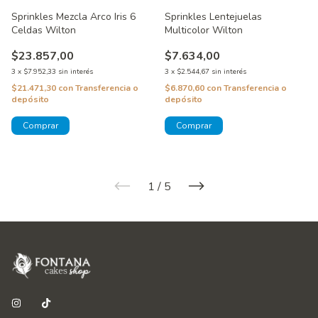
Sprinkles Mezcla Arco Iris 6
Sprinkles Lentejuelas
Celdas Wilton
Multicolor Wilton
$23.857,00
$7.634,00
3
x
$7.952,33
sin interés
3
x
$2.544,67
sin interés
$21.471,30
con
Transferencia o
$6.870,60
con
Transferencia o
depósito
depósito
1
/
5