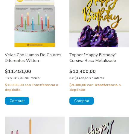
Velas Con Llamas De Colores
Topper "Happy Birthday"
Diferentes Wilton
Cursiva Rosa Metalizado
$11.451,00
$10.400,00
3
x
$3.817,00
sin interés
3
x
$3.466,67
sin interés
$10.305,90
con
Transferencia o
$9.360,00
con
Transferencia o
depósito
depósito