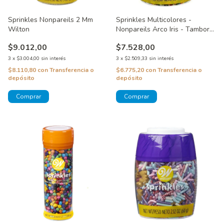
Sprinkles Nonpareils 2 Mm
Sprinkles Multicolores -
Wilton
Nonpareils Arco Iris - Tambor
Wilton
$9.012,00
$7.528,00
3
x
$3.004,00
sin interés
3
x
$2.509,33
sin interés
$8.110,80
con
Transferencia o
$6.775,20
con
Transferencia o
depósito
depósito