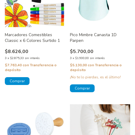
Marcadores Comestibles
Pico Mimbre Canasta 1D
Classic x 6 Colores Surtido 1
Parpen
$8.626,00
$5.700,00
3
x
$2.875,33
sin interés
3
x
$1.900,00
sin interés
$7.763,40
con
Transferencia o
$5.130,00
con
Transferencia o
depósito
depósito
¡No te lo pierdas, es el último!