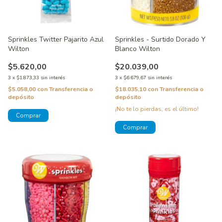
Sprinkles Twitter Pajarito Azul
Sprinkles - Surtido Dorado Y
Wilton
Blanco Wilton
$5.620,00
$20.039,00
3
x
$1.873,33
sin interés
3
x
$6.679,67
sin interés
$5.058,00
con
Transferencia o
$18.035,10
con
Transferencia o
depósito
depósito
¡No te lo pierdas, es el último!