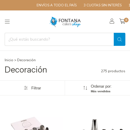
ENVÍOS A TODO EL PAÍS
3 CUOTAS SIN INTERÉS
10% OFF CO
0
Inicio
>
Decoración
Decoración
275 productos
Ordenar por:
Filtrar
Más vendidos