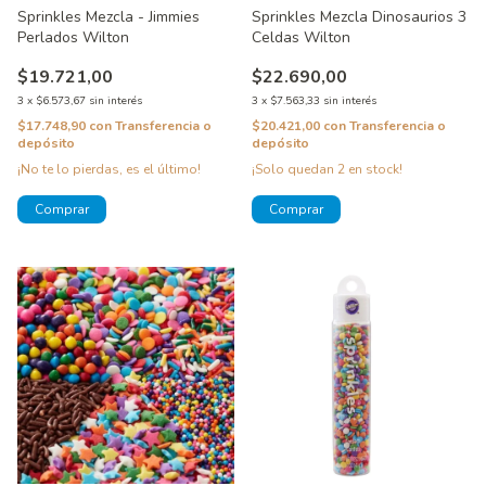
Sprinkles Mezcla - Jimmies
Sprinkles Mezcla Dinosaurios 3
Perlados Wilton
Celdas Wilton
$19.721,00
$22.690,00
3
x
$6.573,67
sin interés
3
x
$7.563,33
sin interés
$17.748,90
con
Transferencia o
$20.421,00
con
Transferencia o
depósito
depósito
¡No te lo pierdas, es el último!
¡Solo quedan
2
en stock!