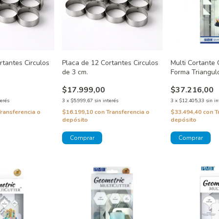
rtantes Circulos
Placa de 12 Cortantes Circulos
Multi Cortante
de 3 cm.
Forma Triangul
En Set 3 Tama
$17.999,00
$37.216,00
terés
3
x
$5.999,67
sin interés
3
x
$12.405,33
sin in
Transferencia o
$16.199,10
con
Transferencia o
$33.494,40
con
T
depósito
depósito