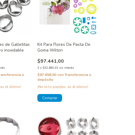
es de Galletitas
Kit Para Flores De Pasta De
ro inoxidable
Goma Wilton
$97.441,00
erés
3
x
$32.480,33
sin interés
ransferencia o
$87.696,90
con
Transferencia o
depósito
 es el último!
¡No te lo pierdas, es el último!