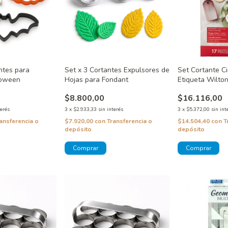
ntes para
Set x 3 Cortantes Expulsores de
Set Cortante Ci
loween
Hojas para Fondant
Etiqueta Wilto
$8.800,00
$16.116,00
terés
3
x
$2.933,33
sin interés
3
x
$5.372,00
sin int
ansferencia o
$7.920,00
con
Transferencia o
$14.504,40
con
T
depósito
depósito