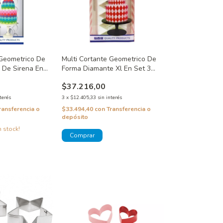
 Geometrico De
Multi Cortante Geometrico De
 De Sirena En
Forma Diamante Xl En Set 3
Tamaños
$37.216,00
terés
3
x
$12.405,33
sin interés
ransferencia o
$33.494,40
con
Transferencia o
depósito
 stock!