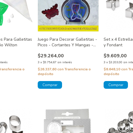
es Para Galletitas
Juego Para Decorar Galletitas -
Set x 4 Estrell
ño Wilton
Picos - Cortantes Y Mangas -
y Fondant
Sirenita Wilton
$29.264,00
$9.609,00
nterés
3
x
$9.754,67
sin interés
3
x
$3.203,00
sin int
Transferencia o
$26.337,60
con
Transferencia o
$8.648,10
con
Tr
depósito
depósito