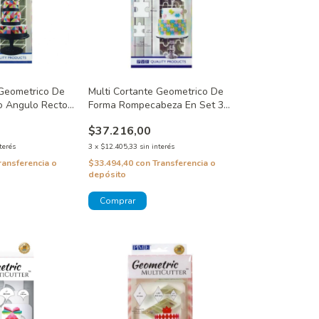
 Geometrico De
Multi Cortante Geometrico De
o Angulo Recto
Forma Rompecabeza En Set 3
ños
Tamaños
$37.216,00
terés
3
x
$12.405,33
sin interés
ransferencia o
$33.494,40
con
Transferencia o
depósito