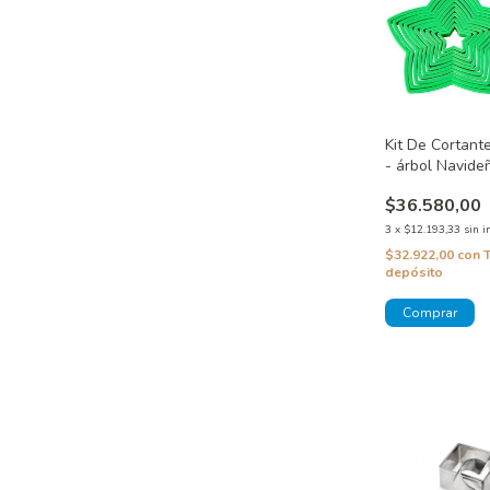
Kit De Cortant
- árbol Navide
$36.580,00
3
x
$12.193,33
sin i
$32.922,00
con
depósito