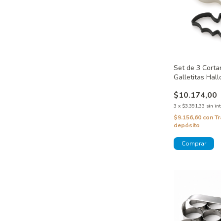
Set de 3 Corta
Galletitas Hal
$10.174,00
3
x
$3.391,33
sin in
$9.156,60
con
Tr
depósito