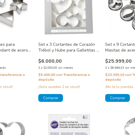
tes para
Set x 3 Cortantes de Corazón
Set x 9 Cortant
ondant de acero
Trébol y Nube para Galletitas y
Masitas de ace
Fondant
$6.000,00
$25.999,00
terés
3
x
$2.000,00
sin interés
3
x
$8.666,33
sin int
Transferencia o
$5.400,00
con
Transferencia o
$23.399,10
con
T
depósito
depósito
n stock!
¡Solo quedan
2
en stock!
¡No te lo pierdas,