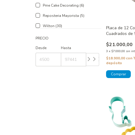
Pme Cake Decorating (6)
Reposteria Mayorista (5)
Wilton (30)
Placa de 12 Co
Cuadrados de 
PRECIO
$21.000,00
Desde
Hasta
3
x
$7.000,00
sin in
$18.900,00
con
depósito