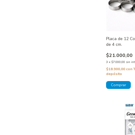
Placa de 12 Co
de 4 cm.
$21.000,00
3
x
$7.000,00
sin in
$18.900,00
con
depósito