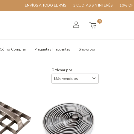
ENVÍOS A TODO EL PAÍS
3 CUOTAS SIN INTERÉS
10% OFF CON TRANS
0
Cómo Comprar
Preguntas Frecuentes
Showroom
Ordenar por