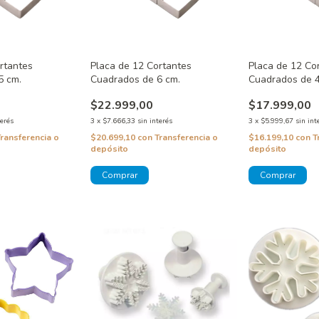
rtantes
Placa de 12 Cortantes
Placa de 12 Co
5 cm.
Cuadrados de 6 cm.
Cuadrados de 4
$22.999,00
$17.999,00
terés
3
x
$7.666,33
sin interés
3
x
$5.999,67
sin int
Transferencia o
$20.699,10
con
Transferencia o
$16.199,10
con
T
depósito
depósito