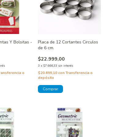
ntas Y Bolsitas -
Placa de 12 Cortantes Circulos
n
de 6 cm.
$22.999,00
erés
3
x
$7.666,33
sin interés
ransferencia o
$20.699,10
con
Transferencia o
depósito