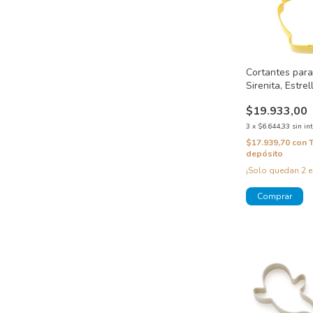
Cortantes para
Sirenita, Estre
Caracol Wilto
$19.933,00
3
x
$6.644,33
sin in
$17.939,70
con
depósito
¡Solo quedan
2
e