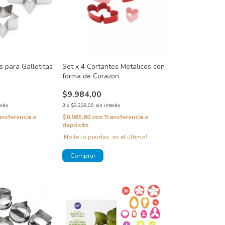
as para Galletitas
Set x 4 Cortantes Metalicos con
forma de Corazon
$9.984,00
erés
3
x
$3.328,00
sin interés
ansferencia o
$8.985,60
con
Transferencia o
depósito
¡No te lo pierdas, es el último!