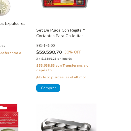
tes Expulsores
Set De Placa Con Rejilla Y
Cortantes Para Galletitas
Wilton
$85.141,00
erés
$59.598,70
30
% OFF
ansferencia o
3
x
$19.866,23
sin interés
$53.638,83
con
Transferencia o
depósito
¡No te lo pierdas, es el último!