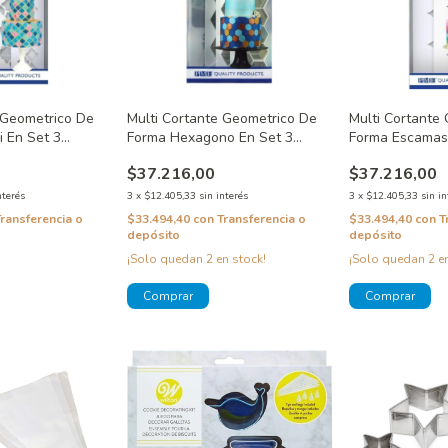
 Geometrico De
Multi Cortante Geometrico De
Multi Cortante
 En Set 3
Forma Hexagono En Set 3
Forma Escamas
Tamaños
Set 3 Tamaños
$37.216,00
$37.216,00
nterés
3
x
$12.405,33
sin interés
3
x
$12.405,33
sin in
Transferencia o
$33.494,40
con
Transferencia o
$33.494,40
con
T
depósito
depósito
¡Solo quedan
2
en stock!
¡Solo quedan
2
en