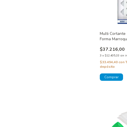
Multi Cortante
Forma Marroqui
Tamaños
$37.216,00
3
x
$12.405,33
sin i
$33.494,40
con
depósito