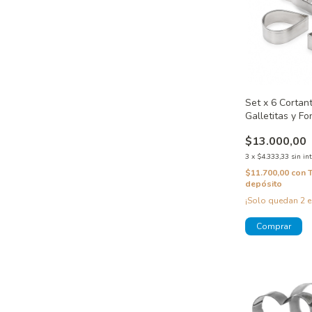
Set x 6 Cortan
Galletitas y F
inoxidable
$13.000,00
3
x
$4.333,33
sin in
$11.700,00
con
depósito
¡Solo quedan
2
e