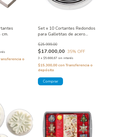
rtantes
Set x 10 Cortantes Redondos
 cm.
para Galletitas de acero
inoxidable
$25.999,00
$17.000,00
35
% OFF
erés
3
x
$5.666,67
sin interés
ransferencia o
$15.300,00
con
Transferencia o
depósito