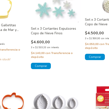
Set x 3 Cortan
Copo de Nieve
 Galletitas
Set x 3 Cortantes Expulsores
lla de Mar y
$4.500,00
Copo de Nieve Finos
n
3
x
$1.500,00
sin int
$4.600,00
$4.050,00
con
Tr
terés
3
x
$1.533,33
sin interés
depósito
Transferencia o
$4.140,00
con
Transferencia o
depósito
n stock!