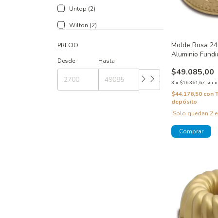
Untop (2)
Wilton (2)
Molde Rosa 24
PRECIO
Aluminio Fund
Desde
Hasta
$49.085,00
3
x
$16.361,67
sin i
$44.176,50
con
depósito
¡Solo quedan
2
e