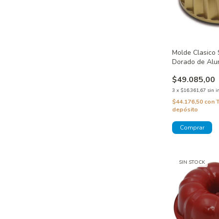
Molde Clasico 
Dorado de Alu
Doña Clara
$49.085,00
3
x
$16.361,67
sin i
$44.176,50
con
depósito
SIN STOCK