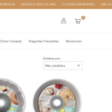
ENVÍOS A TODO EL PAÍS
3 CUOTAS SIN INTERÉS
10% OFF CON TR
0
Cómo Comprar
Preguntas Frecuentes
Showroom
Ordenar por