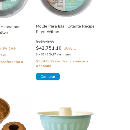
Molde Para Isla Flotante Recipe
 Acanalado -
Right Wilton
ilton
$61.073,00
$42.751,10
30
% OFF
30
% OFF
3
x
$14.250,37
sin interés
terés
$38.475,99
con
Transferencia o
ransferencia o
depósito