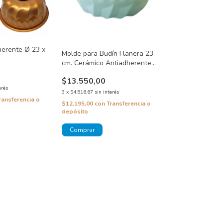
herente Ø 23 x
Molde para Budín Flanera 23
cm. Cerámico Antiadherente
Silcook
$13.550,00
erés
3
x
$4.516,67
sin interés
ransferencia o
$12.195,00
con
Transferencia o
depósito