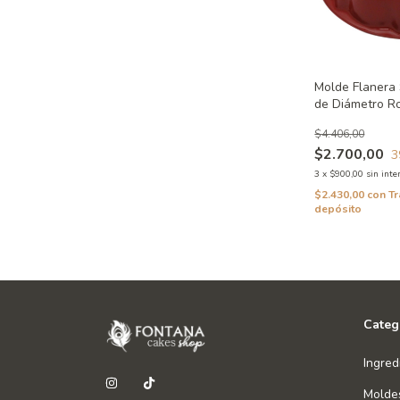
Molde Flanera 
de Diámetro Ro
Exteriores
$4.406,00
$2.700,00
3
3
x
$900,00
sin inte
$2.430,00
con
Tr
depósito
Categ
Ingred
Molde