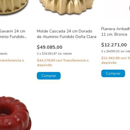
Flanera Antiad
Savarin 24 cm
Molde Cascada 24 cm Dorado
11 cm. Bronce
minio Fundido
de Aluminio Fundido Doña Clara
$12.271,00
$49.085,00
3
x
$4.090,33
sin int
nterés
3
x
$16.361,67
sin interés
$11.043,90
con
T
Transferencia o
$44.176,50
con
Transferencia o
depósito
depósito