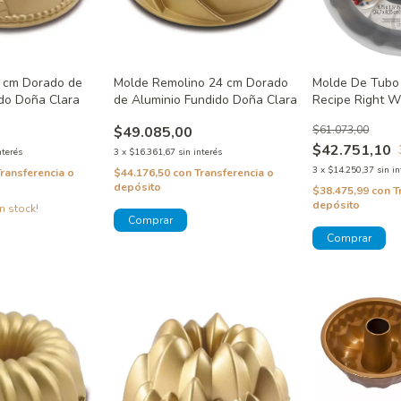
Molde De Tubo
 cm Dorado de
Molde Remolino 24 cm Dorado
Recipe Right W
ido Doña Clara
de Aluminio Fundido Doña Clara
$61.073,00
$49.085,00
$42.751,10
nterés
3
x
$16.361,67
sin interés
3
x
$14.250,37
sin in
Transferencia o
$44.176,50
con
Transferencia o
depósito
$38.475,99
con
T
depósito
n stock!