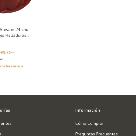
Savarin 24 cm.
jo Ralladuras
9
% OFF
rés
ansferencia o
orías
Información
ientes
Cómo Comprar
s
Preguntas Frecuentes