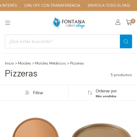
INTERÉS
10% OFF CON TRANSFERENCIA
ENVÍOS A TODO EL PAÍS
3
0
Inicio
>
Moldes
>
Moldes Metálicos
>
Pizzeras
Pizzeras
5 productos
Ordenar por:
Filtrar
Más vendidos