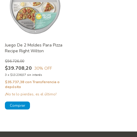
Juego De 2 Moldes Para Pizza
Recipe Right Wilton
$56.726,00
$39.708,20
30
% OFF
3
x
$13.236,07
sin interés
$35.737,38
con
Transferencia o
depósito
¡No te lo pierdas, es el último!