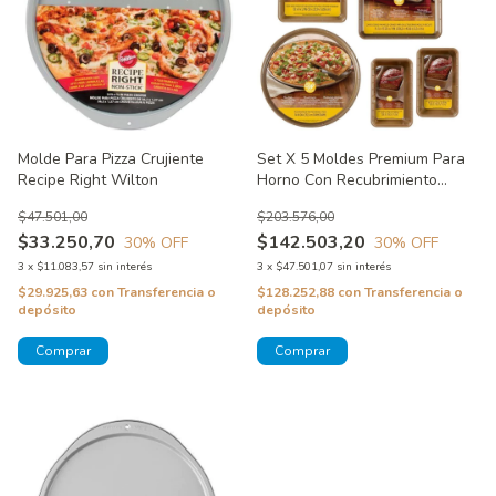
Molde Para Pizza Crujiente
Set X 5 Moldes Premium Para
Recipe Right Wilton
Horno Con Recubrimiento
Cerámico - Ceramacut Wilton
$47.501,00
$203.576,00
$33.250,70
$142.503,20
30
% OFF
30
% OFF
3
x
$11.083,57
sin interés
3
x
$47.501,07
sin interés
$29.925,63
con
Transferencia o
$128.252,88
con
Transferencia o
depósito
depósito