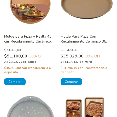
Molde para Pizza y Rejilla 43
Molde Para Pizza Con
cm. Recubrimiento Cerámico
Recubrimiento Cerámico 35
Portions Wilton
Cms - Ceramacut Wilton
$73.000,00
$50.470,00
$51.100,00
$35.329,00
30
% OFF
30
% OFF
3
x
$17.033,33
sin interés
3
x
$11.776,33
sin interés
$45.990,00
con
Transferencia o
$31.796,10
con
Transferencia o
depósito
depósito