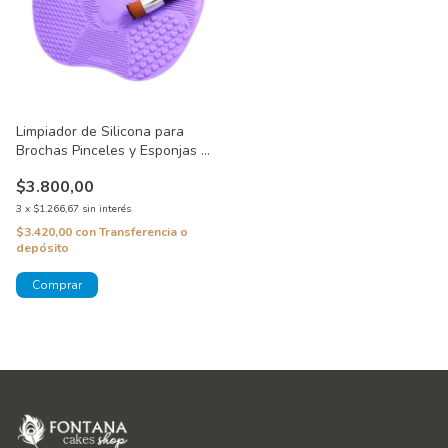
Limpiador de Silicona para
Brochas Pinceles y Esponjas 2
En 1
$3.800,00
3
x
$1.266,67
sin interés
$3.420,00
con
Transferencia o
depósito