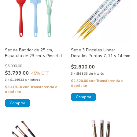
Set de Batidor de 25 cm,
Set x 3 Pinceles Linner
Espatula de 23 cm. y Pincel de
Dorados Puntas 7, 11 y 14 mm.
21 cm. Color Rojo, Celeste y
$6.900,00
$2.800,00
Verde
$3.799,00
45
% OFF
3
x
$933,33
sin interés
3
x
$1.266,33
sin interés
$2.520,00
con
Transferencia o
depósito
$3.419,10
con
Transferencia o
depósito