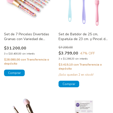
Set de 7 Pinceles Divertidas
Set de Batidor de 25 cm,
Granas con Variedad de
Espatula de 23 cm. y Pincel de
Brochas y Pinceles
21 cm. Color Rosa, Violeta y
$31.200,00
$7.200,00
Celeste
$3.799,00
47
% OFF
3
x
$10.400,00
sin interés
3
x
$1.266,33
sin interés
$28.080,00
con
Transferencia o
depósito
$3.419,10
con
Transferencia o
depósito
¡Solo quedan
2
en stock!