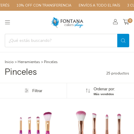
10% OFF CON TRANSFERENCIA
ENVÍOS A TODO EL PAÍS
3 CUOTAS S
0
Inicio
>
Herramientas
>
Pinceles
Pinceles
25 productos
Ordenar por:
Filtrar
Más vendidos