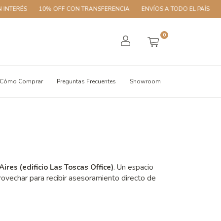
NTERÉS
10% OFF CON TRANSFERENCIA
ENVÍOS A TODO EL PAÍS
3 
0
Cómo Comprar
Preguntas Frecuentes
Showroom
ires (edificio Las Toscas Office)
. Un espacio
rovechar para recibir asesoramiento directo de