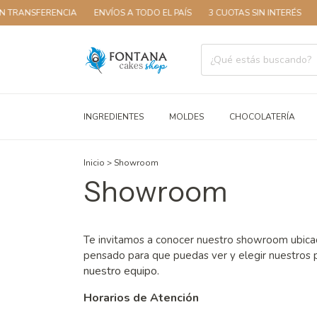
TRANSFERENCIA
ENVÍOS A TODO EL PAÍS
3 CUOTAS SIN INTERÉS
10
INGREDIENTES
MOLDES
CHOCOLATERÍA
Inicio
>
Showroom
Showroom
Te invitamos a conocer nuestro
showroom ubic
pensado para que puedas ver y elegir nuestro
nuestro equipo.
Horarios de Atención