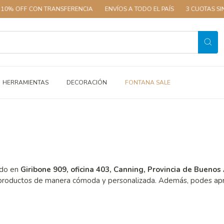
% OFF CON TRANSFERENCIA
ENVÍOS A TODO EL PAÍS
3 CUOTAS SIN I
HERRAMIENTAS
DECORACIÓN
FONTANA SALE
ado en
Giribone 909, oficina 403, Canning, Provincia de Buenos A
ap
s productos de manera cómoda y personalizada. Además, podes