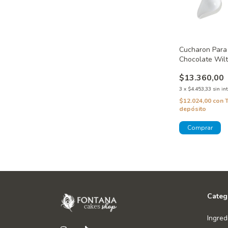
Cucharon Para
Chocolate Wil
$13.360,00
3
x
$4.453,33
sin in
$12.024,00
con
depósito
Categ
Ingred