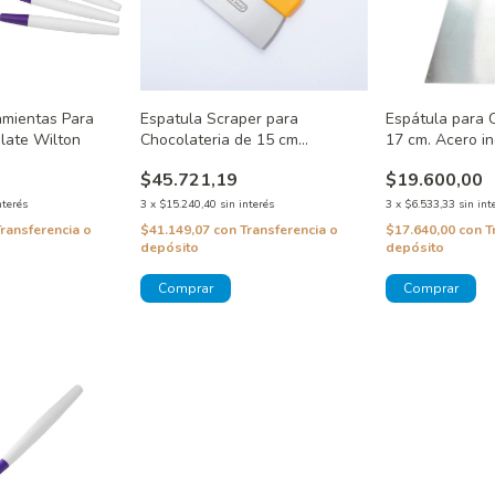
amientas Para
Espatula Scraper para
Espátula para 
late Wilton
Chocolateria de 15 cm
17 cm. Acero i
Chocolate World
$45.721,19
$19.600,00
nterés
3
x
$15.240,40
sin interés
3
x
$6.533,33
sin int
Transferencia o
$41.149,07
con
Transferencia o
$17.640,00
con
T
depósito
depósito