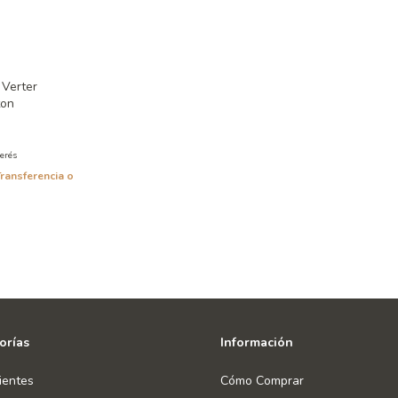
 Verter
ton
terés
Transferencia o
orías
Información
ientes
Cómo Comprar