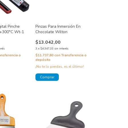
ital Pinche
Pinzas Para Inmersión En
 +300°C Wt-1
Chocolate Wilton
$13.042,00
erés
3
x
$4.347,33
sin interés
ansferencia o
$11.737,80
con
Transferencia o
depósito
¡No te lo pierdas, es el último!