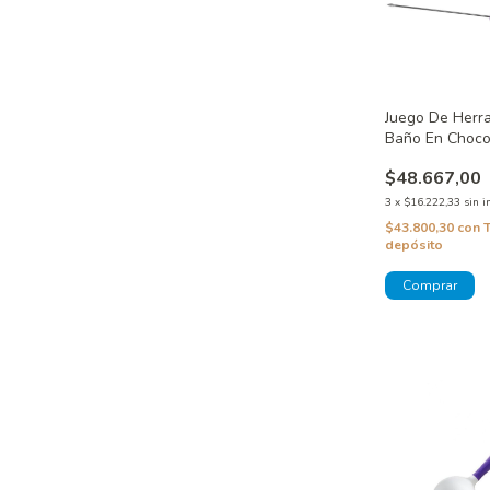
Juego De Herr
Baño En Choco
$48.667,00
3
x
$16.222,33
sin i
$43.800,30
con
depósito