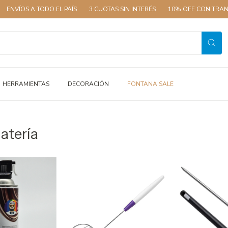
 A TODO EL PAÍS
3 CUOTAS SIN INTERÉS
10% OFF CON TRANSFERENC
HERRAMIENTAS
DECORACIÓN
FONTANA SALE
atería