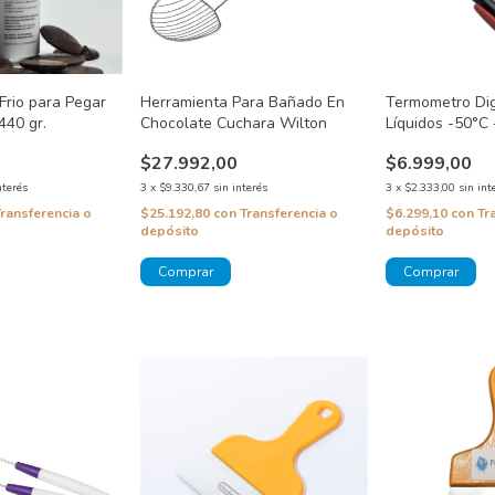
Frio para Pegar
Herramienta Para Bañado En
Termometro Dig
440 gr.
Chocolate Cuchara Wilton
Líquidos -50°C
$27.992,00
$6.999,00
nterés
3
x
$9.330,67
sin interés
3
x
$2.333,00
sin int
Transferencia o
$25.192,80
con
Transferencia o
$6.299,10
con
Tr
depósito
depósito