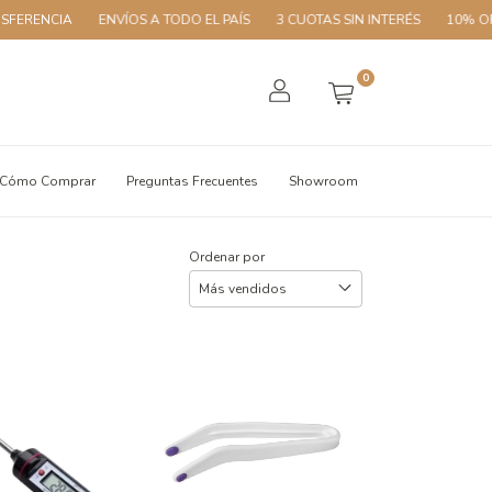
IA
ENVÍOS A TODO EL PAÍS
3 CUOTAS SIN INTERÉS
10% OFF CON T
0
Cómo Comprar
Preguntas Frecuentes
Showroom
Ordenar por