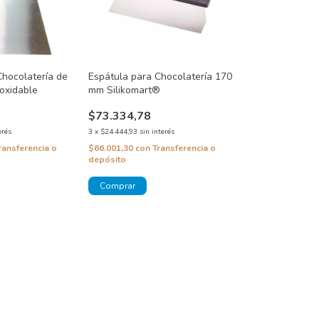
Chocolatería de
Espátula para Chocolatería 170
noxidable
mm Silikomart®
$73.334,78
erés
3
x
$24.444,93
sin interés
ransferencia o
$66.001,30
con
Transferencia o
depósito