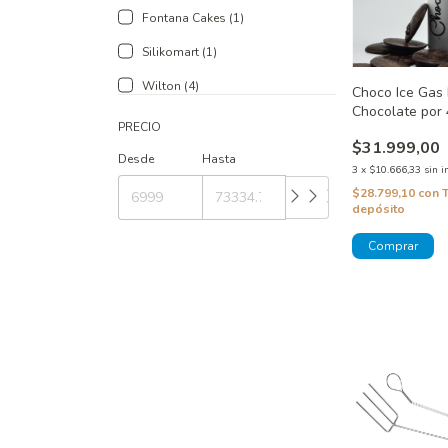
Fontana Cakes (1)
Silikomart (1)
Wilton (4)
Choco Ice Gas 
Chocolate por 
PRECIO
$31.999,00
Desde
Hasta
3
x
$10.666,33
sin i
$28.799,10
con
depósito