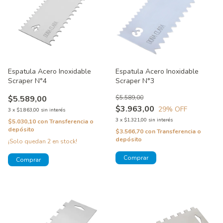
Espatula Acero Inoxidable
Espatula Acero Inoxidable
Scraper N°4
Scraper N°3
$5.589,00
$5.589,00
$3.963,00
29
% OFF
3
x
$1.863,00
sin interés
3
x
$1.321,00
sin interés
$5.030,10
con
Transferencia o
depósito
$3.566,70
con
Transferencia o
depósito
¡Solo quedan
2
en stock!