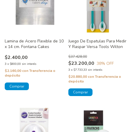
Lamina de Acero Flexible de 10
Juego De Espatulas Para Medir
x 14 cm. Fontana Cakes
Y Raspar Versa Tools Wilton
$2.400,00
$37.428,00
$23.200,00
38
% OFF
3
x
$800,00
sin interés
3
x
$7.733,33
sin interés
$2.160,00
con
Transferencia o
depósito
$20.880,00
con
Transferencia o
depósito