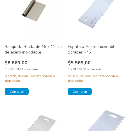
Rasqueta Recta de 16 x 11 cm.
Espatula Acero Inoxidable
de acero inoxidable
Scraper N°5
$8.863,00
$5.589,00
3
x
$2.954,33
sin interés
3
x
$1.863,00
sin interés
$7.976,70
con
Transferencia o
$5.030,10
con
Transferencia o
depósito
depósito