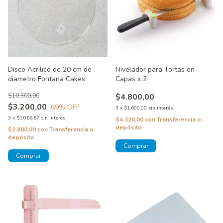
Disco Acrilico de 20 cm de
Nivelador para Tortas en
diametro Fontana Cakes
Capas x 2
$10.300,00
$4.800,00
$3.200,00
69
% OFF
3
x
$1.600,00
sin interés
3
x
$1.066,67
sin interés
$4.320,00
con
Transferencia o
depósito
$2.880,00
con
Transferencia o
depósito