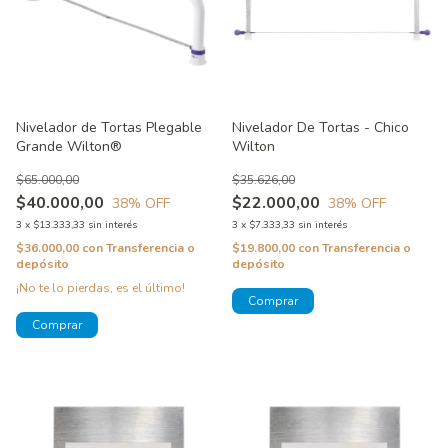
Nivelador de Tortas Plegable
Nivelador De Tortas - Chico
Grande Wilton®
Wilton
$65.000,00
$35.626,00
$40.000,00
$22.000,00
38
% OFF
38
% OFF
3
x
$13.333,33
sin interés
3
x
$7.333,33
sin interés
$36.000,00
con
Transferencia o
$19.800,00
con
Transferencia o
depósito
depósito
¡No te lo pierdas, es el último!