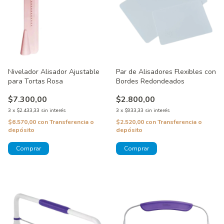
Nivelador Alisador Ajustable
Par de Alisadores Flexibles con
para Tortas Rosa
Bordes Redondeados
$7.300,00
$2.800,00
3
x
$2.433,33
sin interés
3
x
$933,33
sin interés
$6.570,00
con
Transferencia o
$2.520,00
con
Transferencia o
depósito
depósito