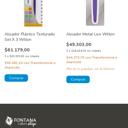
Alisador Plástico Texturado
Alisador Metal Liso Wilton
Set X 3 Wilton
$49.303,00
$61.179,00
3
x
$16.434,33
sin interés
3
x
$20.393,00
sin interés
$44.372,70
con
Transferencia o
depósito
$55.061,10
con
Transferencia o
depósito
¡No te lo pierdas, es el último!