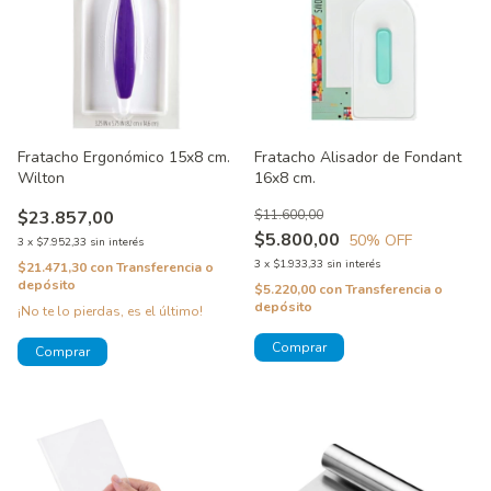
Fratacho Ergonómico 15x8 cm.
Fratacho Alisador de Fondant
Wilton
16x8 cm.
$23.857,00
$11.600,00
$5.800,00
50
% OFF
3
x
$7.952,33
sin interés
3
x
$1.933,33
sin interés
$21.471,30
con
Transferencia o
depósito
$5.220,00
con
Transferencia o
depósito
¡No te lo pierdas, es el último!