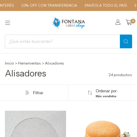
S
10% OFF CON TRANSFERENCIA
ENVÍOS A TODO EL PAÍS
3 CUOTAS
0
Inicio
>
Herramientas
>
Alisadores
Alisadores
24 productos
Ordenar por:
Filtrar
Más vendidos