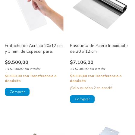
Fratacho de Acrilico 20x12 cm.
Rasqueta de Acero Inoxidable
y 3 mm. de Espesor para
de 20 x 12 cm.
Bordes Perfectos
$9.500,00
$7.106,00
3
x
$3.166,67
sin interés
3
x
$2.368,67
sin interés
$8.550,00
con
Transferencia o
$6.395,40
con
Transferencia o
depósito
depósito
¡Solo quedan
2
en stock!