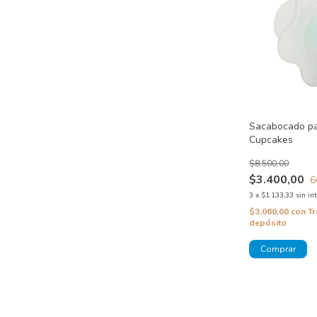
Sacabocado pa
Cupcakes
$8.500,00
$3.400,00
6
3
x
$1.133,33
sin in
$3.060,00
con
Tr
depósito