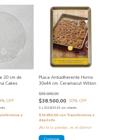
de 20 cm de
Placa Antiadherente Horno
na Cakes
30x44 cm. Ceramacut Wilton
$55.000,00
$38.500,00
9
% OFF
30
% OFF
erés
3
x
$12.833,33
sin interés
ansferencia o
$34.650,00
con
Transferencia o
depósito
¡No te lo pierdas, es el último!