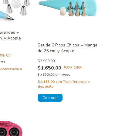
 Grandes +
. y Acople
Set de 6 Picos Chicos + Manga
de 25 cm. y Acople
3
% OFF
$3.900,00
erés
$1.650,00
58
% OFF
ansferencia o
3
x
$550,00
sin interés
$1.485,00
con
Transferencia o
depósito