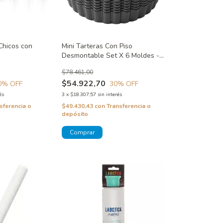
Chicos con
Mini Tarteras Con Piso
Desmontable Set X 6 Moldes -
Perfect Results Wilton
$78.461,00
$54.922,70
0
% OFF
30
% OFF
és
3
x
$18.307,57
sin interés
sferencia o
$49.430,43
con
Transferencia o
depósito