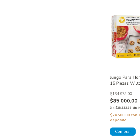
Juego Para Hor
15 Piezas Wilt
$134.975,00
$85.000,00
3
x
$28.333,33
sin i
$76.500,00
con
depósito