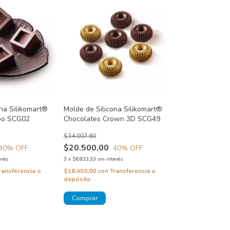
ona Silikomart®
Molde de Silicona Silikomart®
bo SCG02
Chocolates Crown 3D SCG49
$34.007,80
$20.500,00
40
% OFF
40
% OFF
erés
3
x
$6.833,33
sin interés
ransferencia o
$18.450,00
con
Transferencia o
depósito