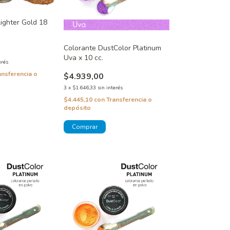
ighter Gold 18
Colorante DustColor Platinum
Uva x 10 cc.
erés
ansferencia o
$4.939,00
3
x
$1.646,33
sin interés
$4.445,10
con
Transferencia o
depósito