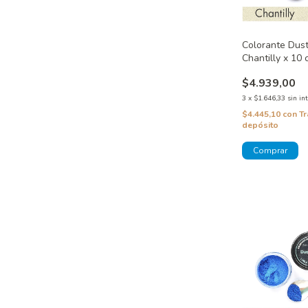
Colorante Dust
Chantilly x 10 
$4.939,00
3
x
$1.646,33
sin in
$4.445,10
con
Tr
depósito