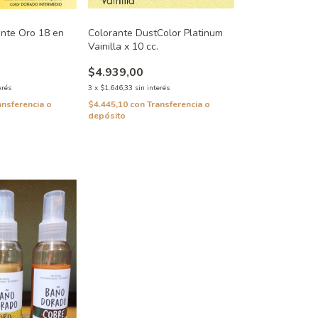
ante Oro 18 en
Colorante DustColor Platinum
Vainilla x 10 cc.
$4.939,00
erés
3
x
$1.646,33
sin interés
ansferencia o
$4.445,10
con
Transferencia o
depósito