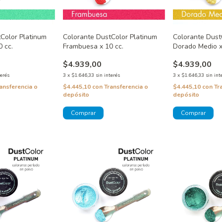
Color Platinum
Colorante DustColor Platinum
Colorante Dust
0 cc.
Frambuesa x 10 cc.
Dorado Medio x
$4.939,00
$4.939,00
terés
3
x
$1.646,33
sin interés
3
x
$1.646,33
sin int
ansferencia o
$4.445,10
con
Transferencia o
$4.445,10
con
Tr
depósito
depósito