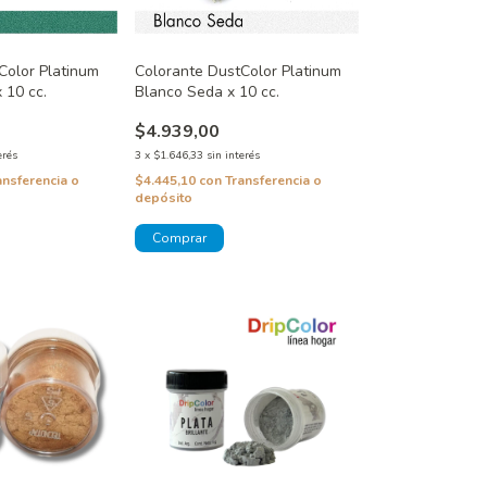
Color Platinum
Colorante DustColor Platinum
 10 cc.
Blanco Seda x 10 cc.
$4.939,00
erés
3
x
$1.646,33
sin interés
ansferencia o
$4.445,10
con
Transferencia o
depósito