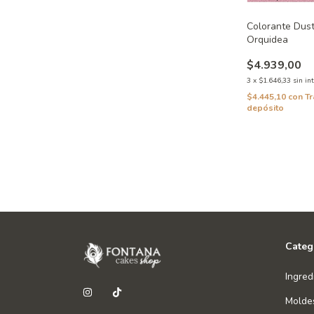
Colorante Dust
Orquidea
$4.939,00
3
x
$1.646,33
sin in
$4.445,10
con
Tr
depósito
Categ
Ingred
Molde