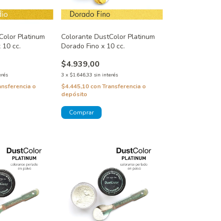
Color Platinum
Colorante DustColor Platinum
 10 cc.
Dorado Fino x 10 cc.
$4.939,00
erés
3
x
$1.646,33
sin interés
ansferencia o
$4.445,10
con
Transferencia o
depósito