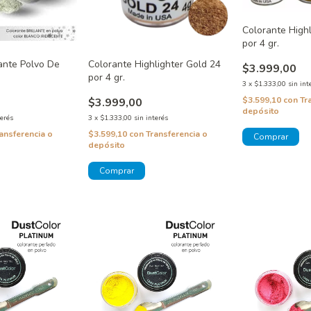
Colorante Highl
por 4 gr.
lante Polvo De
Colorante Highlighter Gold 24
$3.999,00
por 4 gr.
3
x
$1.333,00
sin int
$3.599,10
con
Tr
$3.999,00
depósito
terés
3
x
$1.333,00
sin interés
ansferencia o
$3.599,10
con
Transferencia o
depósito