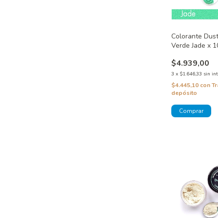
Colorante Dust
Verde Jade x 1
$4.939,00
3
x
$1.646,33
sin in
$4.445,10
con
Tr
depósito