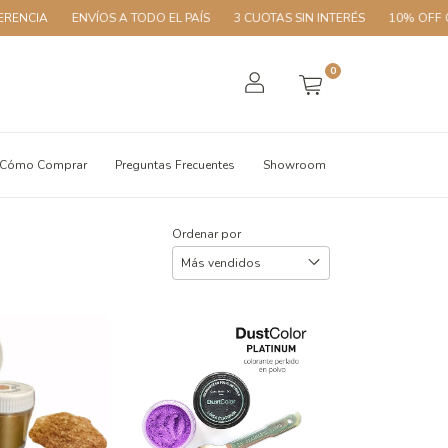
ENVÍOS A TODO EL PAÍS
3 CUOTAS SIN INTERÉS
10% OFF CON TRANSF
0
Cómo Comprar
Preguntas Frecuentes
Showroom
Ordenar por