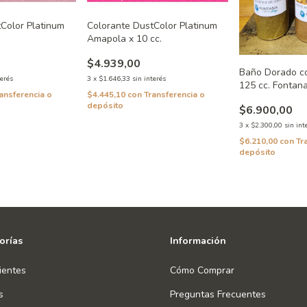
Color Platinum
Colorante DustColor Platinum
Amapola x 10 cc.
$4.939,00
Baño Dorado co
terés
3
x
$1.646,33
sin interés
125 cc. Fontan
ansferencia o
$4.445,10
con
Transferencia o
depósito
$6.900,00
3
x
$2.300,00
sin int
$6.210,00
con
Tr
depósito
orías
Información
ientes
Cómo Comprar
s
Preguntas Frecuentes