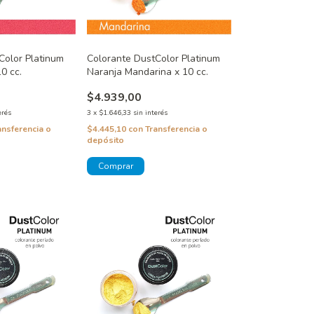
Color Platinum
Colorante DustColor Platinum
0 cc.
Naranja Mandarina x 10 cc.
$4.939,00
erés
3
x
$1.646,33
sin interés
ansferencia o
$4.445,10
con
Transferencia o
depósito