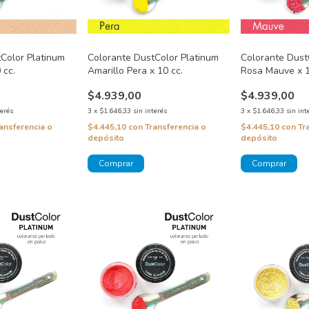
Color Platinum
Colorante DustColor Platinum
Colorante Dust
 cc.
Amarillo Pera x 10 cc.
Rosa Mauve x 1
$4.939,00
$4.939,00
terés
3
x
$1.646,33
sin interés
3
x
$1.646,33
sin int
ansferencia o
$4.445,10
con
Transferencia o
$4.445,10
con
Tr
depósito
depósito