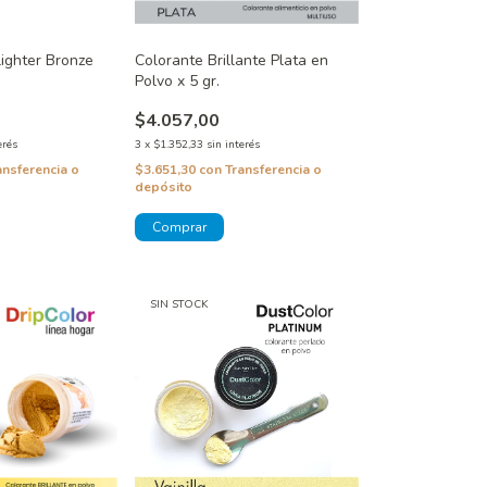
lighter Bronze
Colorante Brillante Plata en
Polvo x 5 gr.
$4.057,00
erés
3
x
$1.352,33
sin interés
ansferencia o
$3.651,30
con
Transferencia o
depósito
SIN STOCK