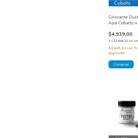
Colorante Dust
Azul Cobalto x
$4.939,00
3
x
$1.646,33
sin in
$4.445,10
con
Tr
depósito