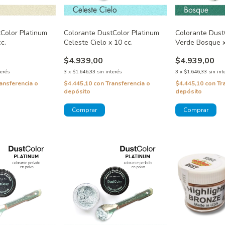
Color Platinum
Colorante DustColor Platinum
Colorante Dust
cc.
Celeste Cielo x 10 cc.
Verde Bosque x
$4.939,00
$4.939,00
terés
3
x
$1.646,33
sin interés
3
x
$1.646,33
sin int
ansferencia o
$4.445,10
con
Transferencia o
$4.445,10
con
Tr
depósito
depósito