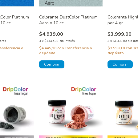
Colorante High
Color Platinum
Colorante DustColor Platinum
por 4 gr.
 10 cc.
Aero x 10 cc.
$3.999,00
$4.939,00
3
x
$1.333,00
sin int
terés
3
x
$1.646,33
sin interés
$3.599,10
con
Tr
ansferencia o
$4.445,10
con
Transferencia o
depósito
depósito