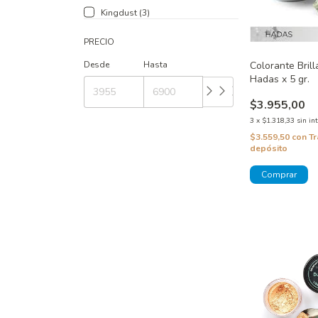
Kingdust (3)
PRECIO
Desde
Hasta
Colorante Bril
Hadas x 5 gr.
$3.955,00
3
x
$1.318,33
sin in
$3.559,50
con
Tr
depósito