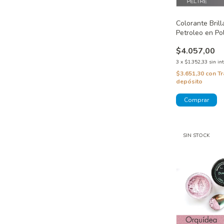
Colorante Brill
Petroleo en Pol
$4.057,00
3
x
$1.352,33
sin in
$3.651,30
con
Tr
depósito
SIN STOCK