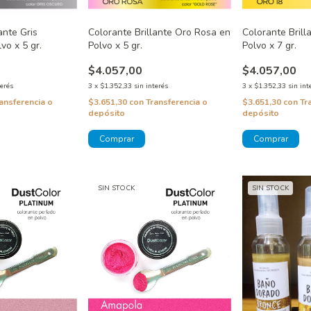
ante Gris
Colorante Brillante Oro Rosa en
Colorante Brill
vo x 5 gr.
Polvo x 5 gr.
Polvo x 7 gr.
$4.057,00
$4.057,00
terés
3
x
$1.352,33
sin interés
3
x
$1.352,33
sin int
ansferencia o
$3.651,30
con
Transferencia o
$3.651,30
con
Tr
depósito
depósito
SIN STOCK
SIN STOCK