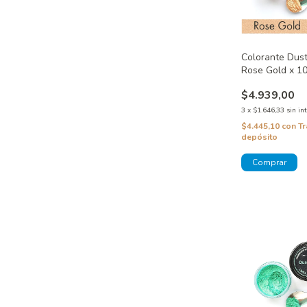
Colorante Dust
Rose Gold x 10
$4.939,00
3
x
$1.646,33
sin in
$4.445,10
con
Tr
depósito