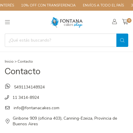
INTERÉS
10% OFF CON TRANSFERENCIA
ENVÍOS A TODO EL PAÍS
3 
0
Inicio
>
Contacto
Contacto
5491134148924
11 3414-8924
info@fontanacakes.com
Giribone 909 (oficina 403), Canning-Ezeiza, Provincia de
Buenos Aires