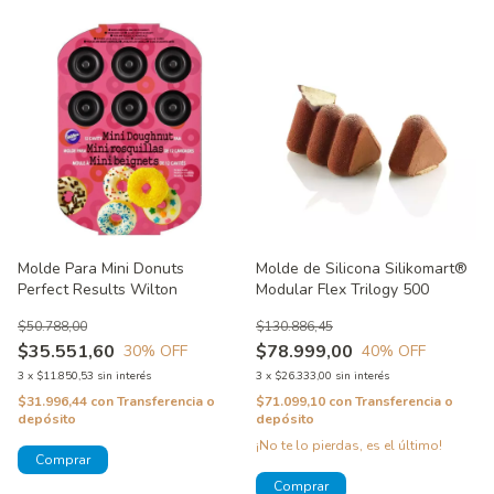
Molde Para Mini Donuts
Molde de Silicona Silikomart®
Perfect Results Wilton
Modular Flex Trilogy 500
$50.788,00
$130.886,45
$35.551,60
$78.999,00
30
% OFF
40
% OFF
3
x
$11.850,53
sin interés
3
x
$26.333,00
sin interés
$31.996,44
con
Transferencia o
$71.099,10
con
Transferencia o
depósito
depósito
¡No te lo pierdas, es el último!