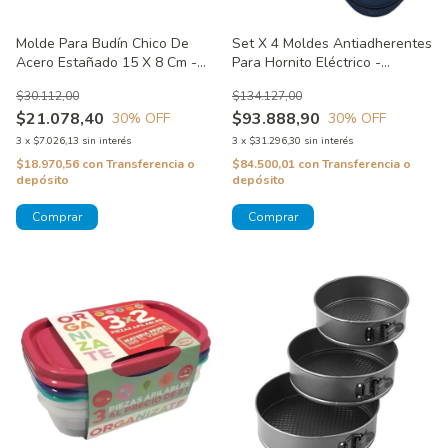
Molde Para Budín Chico De
Set X 4 Moldes Antiadherentes
Acero Estañado 15 X 8 Cm -
Para Hornito Eléctrico -
Set X 4 - Bake And Bring
Acabado Diamante Wilton
$30.112,00
$134.127,00
Wilton
$21.078,40
$93.888,90
30
% OFF
30
% OFF
3
x
$7.026,13
sin interés
3
x
$31.296,30
sin interés
$18.970,56
con
Transferencia o
$84.500,01
con
Transferencia o
depósito
depósito