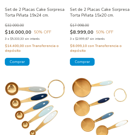
Set de 2 Placas Cake Sorpresa
Set de 2 Placas Cake Sorpresa
Torta Piñata 19x24 cm.
Torta Piñata 15x20 cm.
$32.000,00
$17.998,00
$16.000,00
$8.999,00
50
% OFF
50
% OFF
3
x
$5.333,33
sin interés
3
x
$2.999,67
sin interés
$14.400,00
con
Transferencia o
$8.099,10
con
Transferencia o
depósito
depósito