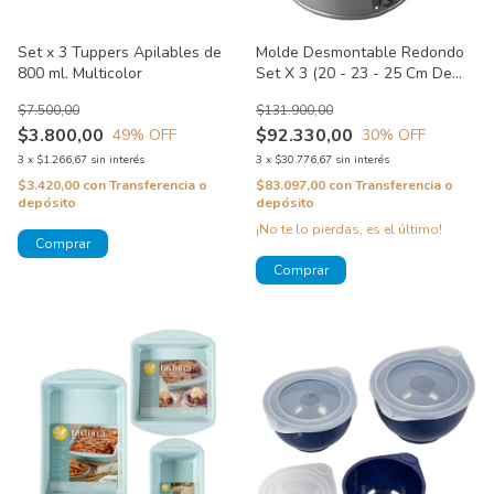
Set x 3 Tuppers Apilables de
Molde Desmontable Redondo
800 ml. Multicolor
Set X 3 (20 - 23 - 25 Cm De
Diám) - Perfect Results Wilton
$7.500,00
$131.900,00
$3.800,00
$92.330,00
49
% OFF
30
% OFF
3
x
$1.266,67
sin interés
3
x
$30.776,67
sin interés
$3.420,00
con
Transferencia o
$83.097,00
con
Transferencia o
depósito
depósito
¡No te lo pierdas, es el último!