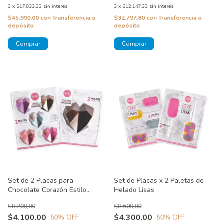
3
x
$17.033,33
sin interés
3
x
$12.147,33
sin interés
$45.990,00
con
Transferencia o
$32.797,80
con
Transferencia o
depósito
depósito
Set de 2 Placas para
Set de Placas x 2 Paletas de
Chocolate Corazón Estilo
Helado Lisas
Diamante
$8.200,00
$8.600,00
$4.100,00
$4.300,00
50
% OFF
50
% OFF