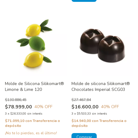
Molde de Silicona Silikomart®
Molde de silicona Silikomart®
Limone & Lime 120
Chocolates Imperial SCG03
$130.886,45
$27.467,84
$78.999,00
$16.600,00
40
% OFF
40
% OFF
3
x
$26.333,00
sin interés
3
x
$5.533,33
sin interés
$71.099,10
con
Transferencia o
$14.940,00
con
Transferencia o
depósito
depósito
¡No te lo pierdas, es el último!