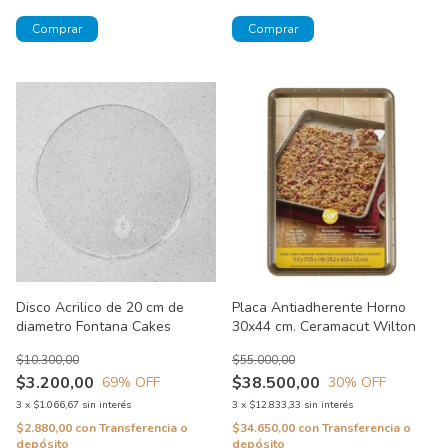
Disco Acrilico de 20 cm de
Placa Antiadherente Horno
diametro Fontana Cakes
30x44 cm. Ceramacut Wilton
$10.300,00
$55.000,00
$3.200,00
$38.500,00
69
% OFF
30
% OFF
3
x
$1.066,67
sin interés
3
x
$12.833,33
sin interés
$2.880,00
con
Transferencia o
$34.650,00
con
Transferencia o
depósito
depósito