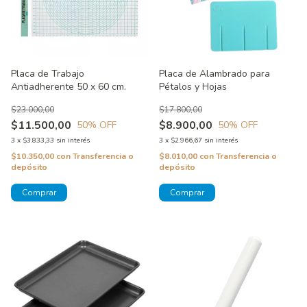
Placa de Trabajo
Placa de Alambrado para
Antiadherente 50 x 60 cm.
Pétalos y Hojas
$23.000,00
$17.800,00
$11.500,00
$8.900,00
50
% OFF
50
% OFF
3
x
$3.833,33
sin interés
3
x
$2.966,67
sin interés
$10.350,00
con
Transferencia o
$8.010,00
con
Transferencia o
depósito
depósito