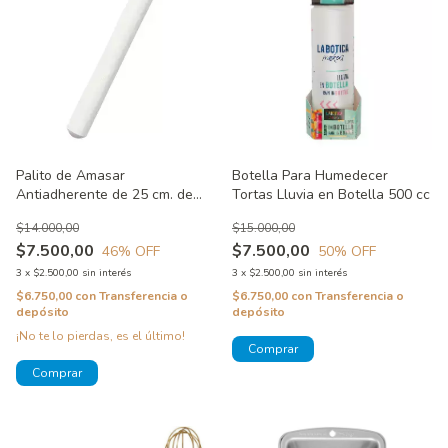
Palito de Amasar
Botella Para Humedecer
Antiadherente de 25 cm. de
Tortas Lluvia en Botella 500 cc
largo
$14.000,00
$15.000,00
$7.500,00
$7.500,00
46
% OFF
50
% OFF
3
x
$2.500,00
sin interés
3
x
$2.500,00
sin interés
$6.750,00
con
Transferencia o
$6.750,00
con
Transferencia o
depósito
depósito
¡No te lo pierdas, es el último!