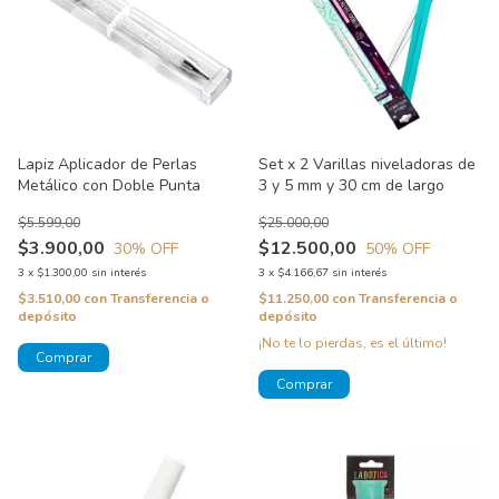
Lapiz Aplicador de Perlas
Set x 2 Varillas niveladoras de
Metálico con Doble Punta
3 y 5 mm y 30 cm de largo
$5.599,00
$25.000,00
$3.900,00
$12.500,00
30
% OFF
50
% OFF
3
x
$1.300,00
sin interés
3
x
$4.166,67
sin interés
$3.510,00
con
Transferencia o
$11.250,00
con
Transferencia o
depósito
depósito
¡No te lo pierdas, es el último!