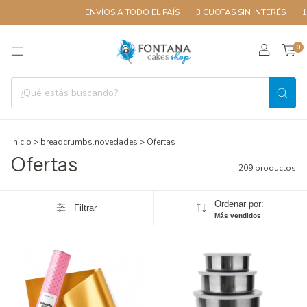
ENVÍOS A TODO EL PAÍS
3 CUOTAS SIN INTERÉS
10% OFF CO
0
Inicio
>
breadcrumbs.novedades
>
Ofertas
Ofertas
209 productos
Ordenar por:
Filtrar
Más vendidos