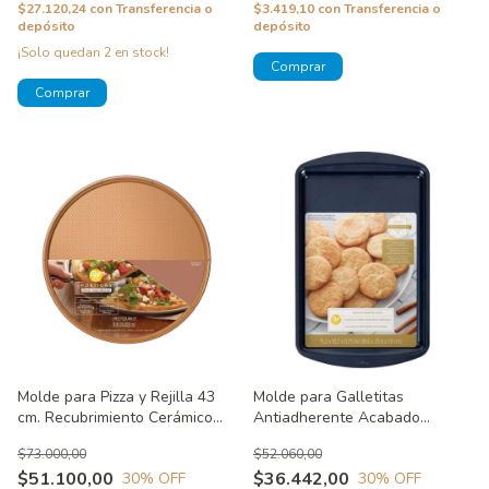
$27.120,24
con
Transferencia o
$3.419,10
con
Transferencia o
depósito
depósito
¡Solo quedan
2
en stock!
Molde para Pizza y Rejilla 43
Molde para Galletitas
cm. Recubrimiento Cerámico
Antiadherente Acabado
Portions Wilton
Diamante Diamond Infused
$73.000,00
$52.060,00
Wilton
$51.100,00
$36.442,00
30
% OFF
30
% OFF