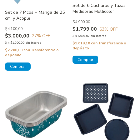
Set de 6 Cucharas y Tazas
Medidoras Multicolor
Set de 7 Picos + Manga de 25
cm. y Acople
$4.900,00
$1.799,00
$4.100,00
63
% OFF
$3.000,00
27
% OFF
3
x
$599,67
sin interés
3
x
$1.000,00
sin interés
$1.619,10
con
Transferencia o
depósito
$2.700,00
con
Transferencia o
depósito