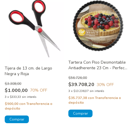
Tartera Con Piso Desmontable
Antiadherente 23 Cm - Perfect
Tijera de 13 cm. de Largo
Results Wilton
Negra y Roja
$56.726,00
$3.308,00
$39.708,20
30
% OFF
$1.000,00
70
% OFF
3
x
$13.236,07
sin interés
3
x
$333,33
sin interés
$35.737,38
con
Transferencia o
depósito
$900,00
con
Transferencia o
depósito