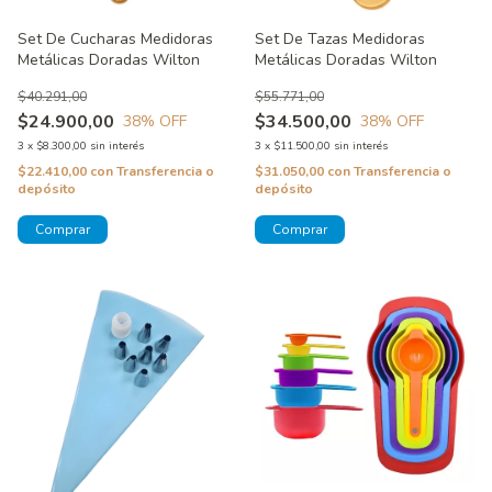
Set De Cucharas Medidoras
Set De Tazas Medidoras
Metálicas Doradas Wilton
Metálicas Doradas Wilton
$40.291,00
$55.771,00
$24.900,00
$34.500,00
38
% OFF
38
% OFF
3
x
$8.300,00
sin interés
3
x
$11.500,00
sin interés
$22.410,00
con
Transferencia o
$31.050,00
con
Transferencia o
depósito
depósito