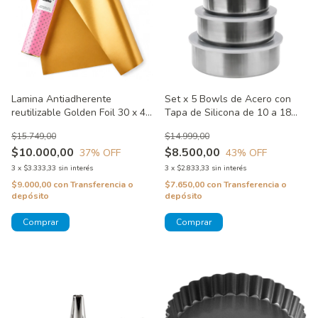
Lamina Antiadherente
Set x 5 Bowls de Acero con
reutilizable Golden Foil 30 x 40
Tapa de Silicona de 10 a 18
cm. Wonder Bake
cm.
$15.749,00
$14.999,00
$10.000,00
$8.500,00
37
% OFF
43
% OFF
3
x
$3.333,33
sin interés
3
x
$2.833,33
sin interés
$9.000,00
con
Transferencia o
$7.650,00
con
Transferencia o
depósito
depósito