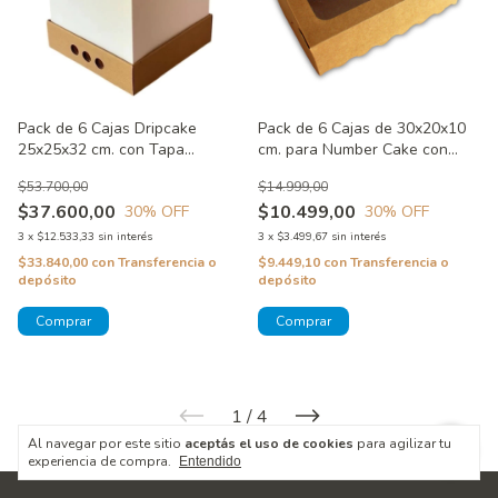
Pack de 6 Cajas Dripcake
Pack de 6 Cajas de 30x20x10
25x25x32 cm. con Tapa
cm. para Number Cake con
transparente
Visor
$53.700,00
$14.999,00
$37.600,00
$10.499,00
30
% OFF
30
% OFF
3
x
$12.533,33
sin interés
3
x
$3.499,67
sin interés
$33.840,00
con
Transferencia o
$9.449,10
con
Transferencia o
depósito
depósito
1
/
4
Al navegar por este sitio
aceptás el uso de cookies
para agilizar tu
experiencia de compra.
Entendido