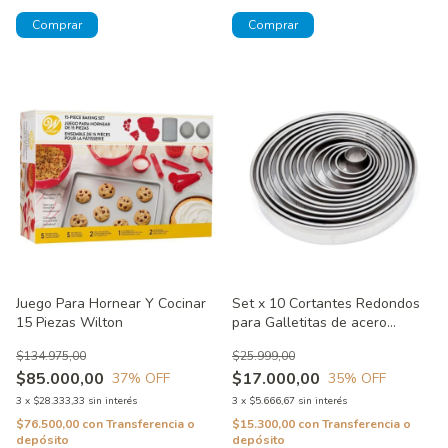
Juego Para Hornear Y Cocinar
Set x 10 Cortantes Redondos
15 Piezas Wilton
para Galletitas de acero
inoxidable
$134.975,00
$25.999,00
$85.000,00
$17.000,00
37
% OFF
35
% OFF
3
x
$28.333,33
sin interés
3
x
$5.666,67
sin interés
$76.500,00
con
Transferencia o
$15.300,00
con
Transferencia o
depósito
depósito