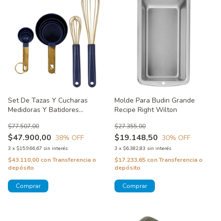
Set De Tazas Y Cucharas
Molde Para Budin Grande
Medidoras Y Batidores
Recipe Right Wilton
Manuales Wilton
$77.507,00
$27.355,00
$47.900,00
$19.148,50
38
% OFF
30
% OFF
3
x
$15.966,67
sin interés
3
x
$6.382,83
sin interés
$43.110,00
con
Transferencia o
$17.233,65
con
Transferencia o
depósito
depósito