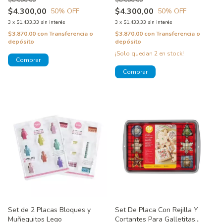
$4.300,00
$4.300,00
50
% OFF
50
% OFF
3
x
$1.433,33
sin interés
3
x
$1.433,33
sin interés
$3.870,00
con
Transferencia o
$3.870,00
con
Transferencia o
depósito
depósito
¡Solo quedan
2
en stock!
Set de 2 Placas Bloques y
Set De Placa Con Rejilla Y
Muñequitos Lego
Cortantes Para Galletitas