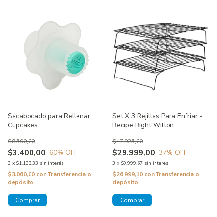
Sacabocado para Rellenar
Set X 3 Rejillas Para Enfriar -
Cupcakes
Recipe Right Wilton
$8.500,00
$47.925,00
$3.400,00
$29.999,00
60
% OFF
37
% OFF
3
x
$1.133,33
sin interés
3
x
$9.999,67
sin interés
$3.060,00
con
Transferencia o
$26.999,10
con
Transferencia o
depósito
depósito