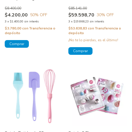
Wilton
$8.400,00
$85.141,00
$4.200,00
$59.598,70
50
% OFF
30
% OFF
3
x
$1.400,00
sin interés
3
x
$19.866,23
sin interés
$3.780,00
con
Transferencia o
$53.638,83
con
Transferencia o
depósito
depósito
¡No te lo pierdas, es el último!