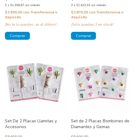
3
x
$1.366,67
sin interés
3
x
$1.433,33
sin interés
$3.690,00
con
Transferencia o
$3.870,00
con
Transferencia o
depósito
depósito
¡No te lo pierdas, es el último!
¡Solo quedan
2
en stock!
Set De 2 Placas Llamitas y
Set de 2 Placas Bombones de
Accesorios
Diamantes y Gemas
$8.600,00
$8.600,00