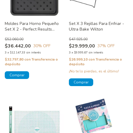
Moldes Para Horno Pequeño
Set X 3 Rejillas Para Enfriar -
Set X 2 - Perfect Results
Ultra Bake Wilton
Wilton
$52.060,00
$47.925,00
$36.442,00
$29.999,00
30
% OFF
37
% OFF
3
x
$12.147,33
sin interés
3
x
$9.999,67
sin interés
$32.797,80
con
Transferencia o
$26.999,10
con
Transferencia o
depósito
depósito
¡No te lo pierdas, es el último!