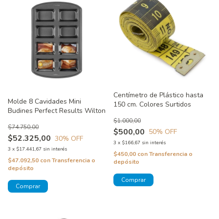
Centímetro de Plástico hasta
Molde 8 Cavidades Mini
150 cm. Colores Surtidos
Budines Perfect Results Wilton
$1.000,00
$74.750,00
$500,00
50
% OFF
$52.325,00
30
% OFF
3
x
$166,67
sin interés
3
x
$17.441,67
sin interés
$450,00
con
Transferencia o
$47.092,50
con
Transferencia o
depósito
depósito