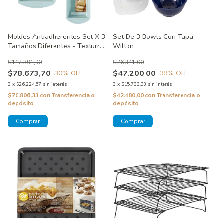
Moldes Antiadherentes Set X 3
Set De 3 Bowls Con Tapa
Tamaños Diferentes - Texturra
Wilton
Wilton
$112.391,00
$76.341,00
$78.673,70
$47.200,00
30
% OFF
38
% OFF
3
x
$26.224,57
sin interés
3
x
$15.733,33
sin interés
$70.806,33
con
Transferencia o
$42.480,00
con
Transferencia o
depósito
depósito