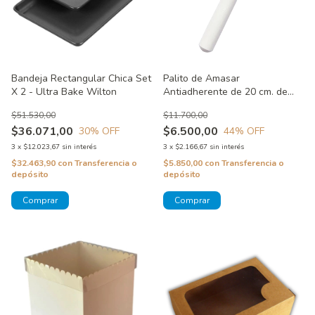
Bandeja Rectangular Chica Set
Palito de Amasar
X 2 - Ultra Bake Wilton
Antiadherente de 20 cm. de
largo
$51.530,00
$11.700,00
$36.071,00
$6.500,00
30
% OFF
44
% OFF
3
x
$12.023,67
sin interés
3
x
$2.166,67
sin interés
$32.463,90
con
Transferencia o
$5.850,00
con
Transferencia o
depósito
depósito