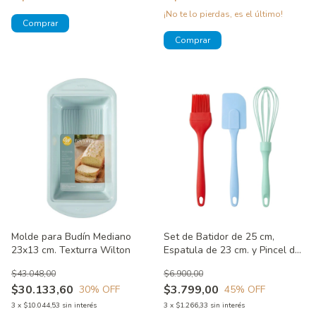
¡No te lo pierdas, es el último!
Molde para Budín Mediano
Set de Batidor de 25 cm,
23x13 cm. Texturra Wilton
Espatula de 23 cm. y Pincel de
21 cm. Color Rojo, Celeste y
$43.048,00
$6.900,00
Verde
$30.133,60
$3.799,00
30
% OFF
45
% OFF
3
x
$10.044,53
sin interés
3
x
$1.266,33
sin interés