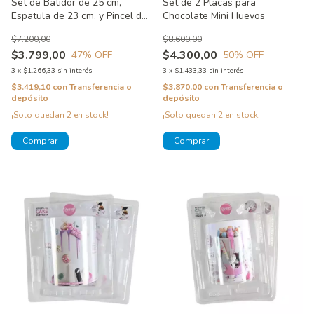
Set de Batidor de 25 cm,
Set de 2 Placas para
Espatula de 23 cm. y Pincel de
Chocolate Mini Huevos
21 cm. Color Rosa, Violeta y
$7.200,00
$8.600,00
Celeste
$3.799,00
$4.300,00
47
% OFF
50
% OFF
3
x
$1.266,33
sin interés
3
x
$1.433,33
sin interés
$3.419,10
con
Transferencia o
$3.870,00
con
Transferencia o
depósito
depósito
¡Solo quedan
2
en stock!
¡Solo quedan
2
en stock!