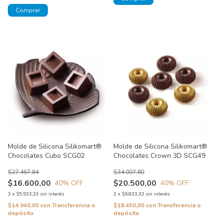
Molde de Silicona Silikomart®
Molde de Silicona Silikomart®
Chocolates Cubo SCG02
Chocolates Crown 3D SCG49
$27.467,84
$34.007,80
$16.600,00
$20.500,00
40
% OFF
40
% OFF
3
x
$5.533,33
sin interés
3
x
$6.833,33
sin interés
$14.940,00
con
Transferencia o
$18.450,00
con
Transferencia o
depósito
depósito