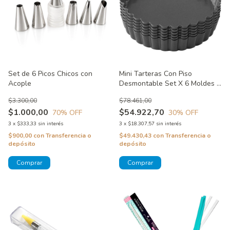
Set de 6 Picos Chicos con
Mini Tarteras Con Piso
Acople
Desmontable Set X 6 Moldes -
Perfect Results Wilton
$3.300,00
$78.461,00
$1.000,00
$54.922,70
70
% OFF
30
% OFF
3
x
$333,33
sin interés
3
x
$18.307,57
sin interés
$900,00
con
Transferencia o
$49.430,43
con
Transferencia o
depósito
depósito