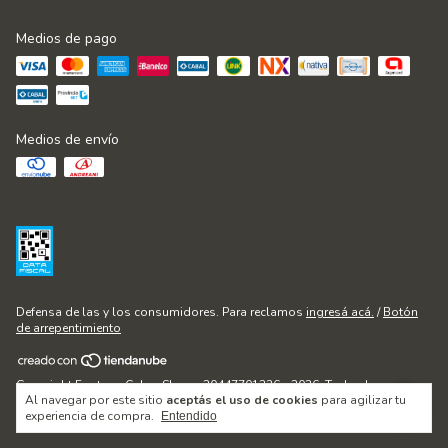
Medios de pago
Medios de envío
Defensa de las y los consumidores. Para reclamos
ingresá acá.
/
Botón
de arrepentimiento
Copyright Fontana Cakes Shop - 20447701236 - 2026. Todos los
Al navegar por este sitio
aceptás el uso de cookies
para agilizar tu
derechos reservados.
experiencia de compra.
Entendido