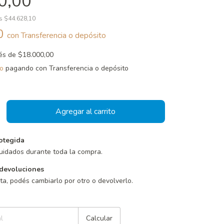
0,00
os
$44.628,10
00
con
Transferencia o depósito
rés de
$18.000,00
o
pagando con Transferencia o depósito
otegida
uidados durante toda la compra.
devoluciones
sta, podés cambiarlo por otro o devolverlo.
Cambiar CP
Calcular