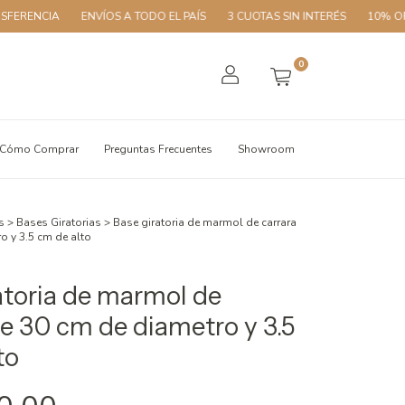
A
ENVÍOS A TODO EL PAÍS
3 CUOTAS SIN INTERÉS
10% OFF CON TR
0
Cómo Comprar
Preguntas Frecuentes
Showroom
s
>
Bases Giratorias
>
Base giratoria de marmol de carrara
o y 3.5 cm de alto
atoria de marmol de
de 30 cm de diametro y 3.5
to