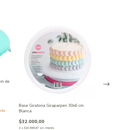
 cm de
Base Giratoria Giraparpen 30x6 cm.
Mini Base Girato
Blanca
sito
$12.000,00
$32.000,00
3
x
$4.000,00
sin inte
3
x
$10.666,67
sin interés
$10.800,00
con
T