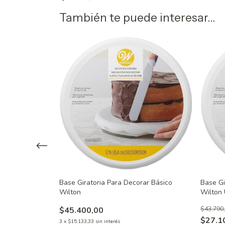
También te puede interesar...
Rosa 29 cm de
Base Giratoria Para Decorar Básico
Base Gi
a o depósito
Wilton
Wilton
$45.400,00
$43.790
$27.1
3
x
$15.133,33
sin interés