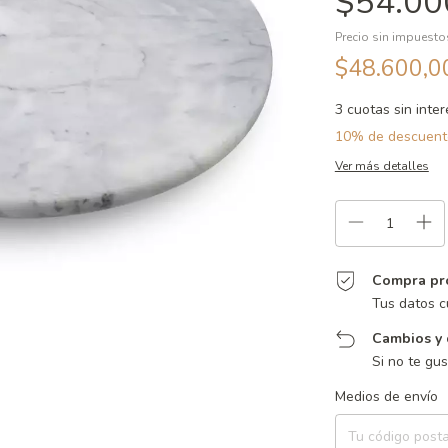
$54.00
Precio sin impuest
$48.600,
3
cuotas sin inte
10% de descuent
Ver más detalles
Compra pr
Tus datos c
Cambios y 
Si no te gu
Entregas para el CP:
Medios de envío