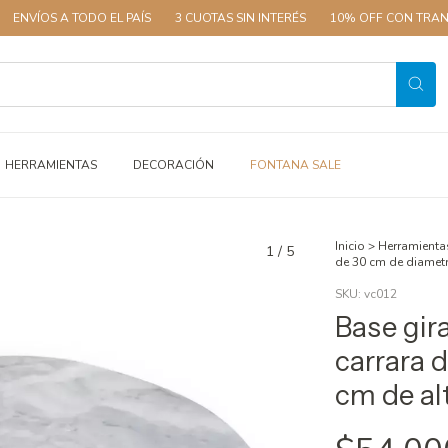
 TODO EL PAÍS
3 CUOTAS SIN INTERÉS
10% OFF CON TRANSFERENCI
HERRAMIENTAS
DECORACIÓN
FONTANA SALE
Inicio
>
Herramienta
1
/
5
de 30 cm de diametr
SKU:
vc012
Base gir
carrara 
cm de al