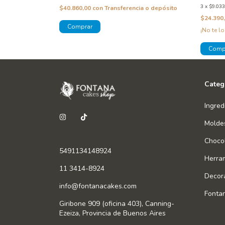
3
x
$9.033
$40.860,00
con
Transferencia o depósito
$24.390
¡No te lo
Categ
Ingred
Molde
Chocol
5491134148924
Herra
11 3414-8924
Decor
info@fontanacakes.com
Fonta
Giribone 909 (oficina 403), Canning-
Ezeiza, Provincia de Buenos Aires