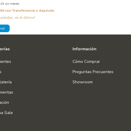
,33
sin interés
,00
con
Transferencia o depósito
 pierdas, es el último!
orías
Información
ientes
Cómo Comprar
s
Preguntas Frecuentes
atería
Showroom
mientas
ación
na Sale