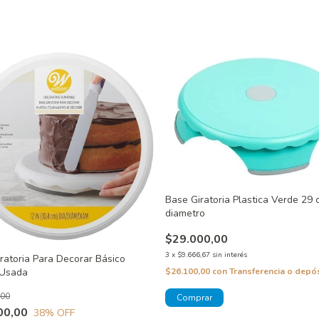
Base Giratoria Plastica Verde 29
diametro
$29.000,00
3
x
$9.666,67
sin interés
ratoria Para Decorar Básico
 Usada
$26.100,00
con
Transferencia o depó
,00
00,00
38
% OFF