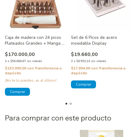
Caja de madera con 24 picos
Set de 6 Picos de acero
Plateados Grandes + Manga y
inoxidable Display
Cupla
$170.000,00
$19.660,00
3
x
$56.666,67
sin interés
3
x
$6.553,33
sin interés
$153.000,00
con
Transferencia o
$17.694,00
con
Transferencia o
depósito
depósito
¡No te lo pierdas, es el último!
Para comprar con este producto