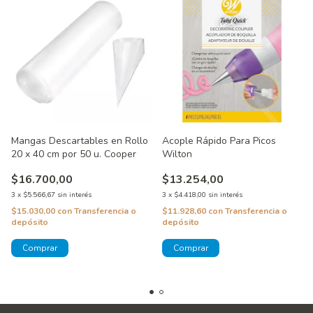
Mangas Descartables en Rollo
Acople Rápido Para Picos
20 x 40 cm por 50 u. Cooper
Wilton
$16.700,00
$13.254,00
3
x
$5.566,67
sin interés
3
x
$4.418,00
sin interés
$15.030,00
con
Transferencia o
$11.928,60
con
Transferencia o
depósito
depósito