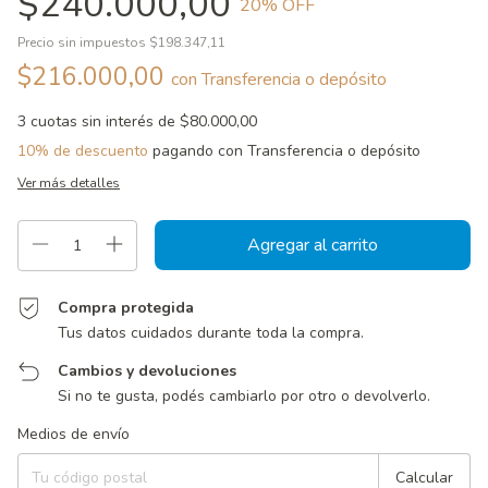
$240.000,00
20
% OFF
Precio sin impuestos
$198.347,11
$216.000,00
con
Transferencia o depósito
3
cuotas sin interés de
$80.000,00
10% de descuento
pagando con Transferencia o depósito
Ver más detalles
Compra protegida
Tus datos cuidados durante toda la compra.
Cambios y devoluciones
Si no te gusta, podés cambiarlo por otro o devolverlo.
Entregas para el CP:
Cambiar CP
Medios de envío
Calcular