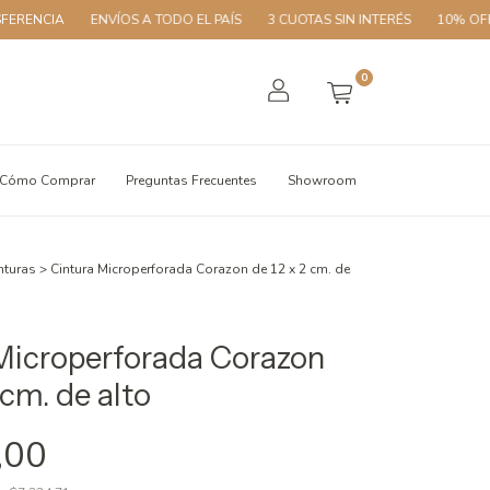
ENCIA
ENVÍOS A TODO EL PAÍS
3 CUOTAS SIN INTERÉS
10% OFF CO
0
Cómo Comprar
Preguntas Frecuentes
Showroom
nturas
>
Cintura Microperforada Corazon de 12 x 2 cm. de
Microperforada Corazon
 cm. de alto
,00