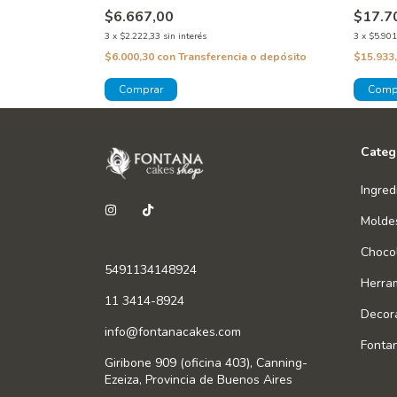
$6.667,00
$17.7
3
x
$2.222,33
sin interés
3
x
$5.901
 o depósito
$6.000,30
con
Transferencia o depósito
$15.933
Categ
Ingred
Molde
Chocol
5491134148924
Herra
11 3414-8924
Decor
info@fontanacakes.com
Fonta
Giribone 909 (oficina 403), Canning-
Ezeiza, Provincia de Buenos Aires