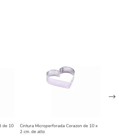
l de 10
Cintura Microperforada Corazon de 10 x
Cintura Microp
2 cm. de alto
cm x 2 cm. de a