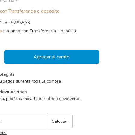
os
$7.334,71
con
Transferencia o depósito
rés de
$2.958,33
o
pagando con Transferencia o depósito
otegida
uidados durante toda la compra.
devoluciones
sta, podés cambiarlo por otro o devolverlo.
Cambiar CP
Calcular
stal