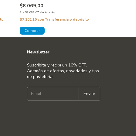
$8.069,00
$9.472,00
3
x
$2.689,67
sin interés
3
x
$3.157,33
sin inte
to
$7.262,10
con
Transferencia o depósito
$8.524,80
con
Tra
Newsletter
Suscribite y recibí un 10% OFF.
Además de ofertas, novedades y tips
de pastelería.