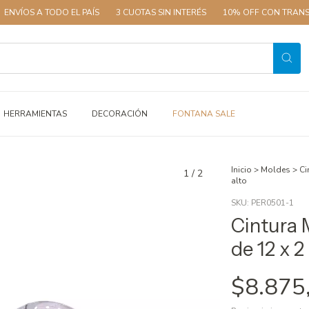
ÍOS A TODO EL PAÍS
3 CUOTAS SIN INTERÉS
10% OFF CON TRANSFER
HERRAMIENTAS
DECORACIÓN
FONTANA SALE
Inicio
>
Moldes
>
Ci
1
/
2
alto
SKU:
PER0501-1
Cintura 
de 12 x 2
$8.875