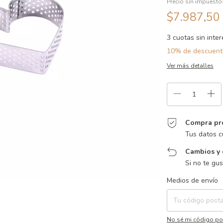
Precio sin impuest
$7.987,50
3
cuotas sin inte
10% de descuent
Ver más detalles
Compra pr
Tus datos c
Cambios y 
Si no te gu
Entregas para el CP:
Medios de envío
No sé mi código po