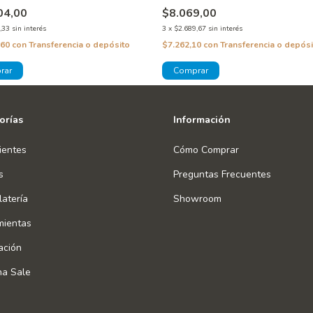
04,00
$8.069,00
,33
sin interés
3
x
$2.689,67
sin interés
,60
con
Transferencia o depósito
$7.262,10
con
Transferencia o depósi
orías
Información
ientes
Cómo Comprar
s
Preguntas Frecuentes
atería
Showroom
mientas
ación
na Sale