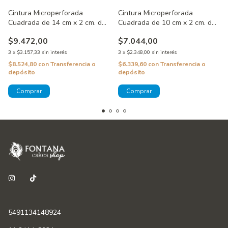
Cintura Microperforada
Cintura Microperforada
Cuadrada de 14 cm x 2 cm. de
Cuadrada de 10 cm x 2 cm. de
alto
alto
$9.472,00
$7.044,00
3
x
$3.157,33
sin interés
3
x
$2.348,00
sin interés
$8.524,80
con
Transferencia o
$6.339,60
con
Transferencia o
depósito
depósito
5491134148924