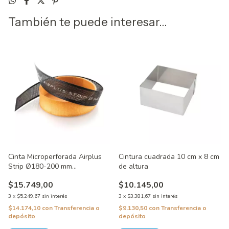
También te puede interesar...
Cinta Microperforada Airplus
Cintura cuadrada 10 cm x 8 cm
Strip Ø180-200 mm
de altura
SilikoMart®
$15.749,00
$10.145,00
3
x
$5.249,67
sin interés
3
x
$3.381,67
sin interés
$14.174,10
con
Transferencia o
$9.130,50
con
Transferencia o
depósito
depósito