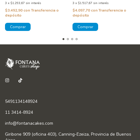
3
x
$1.517,67
sin interés
3
x
$1.293,67
sin interés
$4.097,70
con
Transferencia o
$3.492,90
con
Transferencia o
depósito
depósito
5491134148924
11 3414-8924
info@fontanacakes.com
Giribone 909 (oficina 403), Canning-Ezeiza, Provincia de Buenos