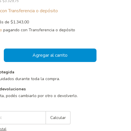
os
$3.329,75
con
Transferencia o depósito
rés de
$1.343,00
o
pagando con Transferencia o depósito
otegida
uidados durante toda la compra.
devoluciones
sta, podés cambiarlo por otro o devolverlo.
Cambiar CP
Calcular
stal