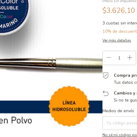
Precio sin impuest
$3.626,10
3
cuotas sin inte
10% de descuent
Ver más detalles
Compra pr
Tus datos c
Cambios y 
Si no te gu
Entregas para el CP:
Medios de envío
No sé mi código po