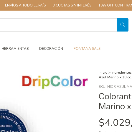
A TODO EL PAÍS
3 CUOTAS SIN INTERÉS
10% OFF CON TRANSFERENCI
HERRAMIENTAS
DECORACIÓN
FONTANA SALE
Inicio
>
Ingredientes
Azul Marino x 10 cc.
SKU:
HIDR AZUL MA
Colorant
Marino x 
$4.029