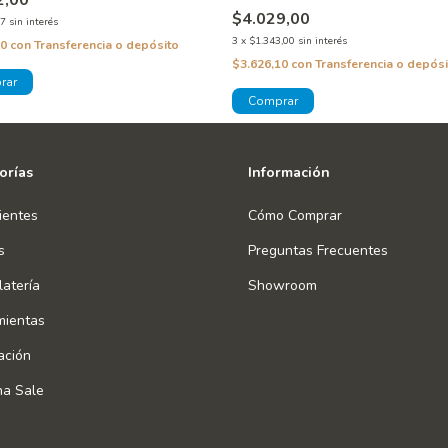
2,00
$4.029,00
67
sin interés
3
x
$1.343,00
sin interés
80
con
Transferencia o depósito
$3.626,10
con
Transferencia o depósi
orías
Información
ientes
Cómo Comprar
s
Preguntas Frecuentes
atería
Showroom
mientas
ación
na Sale