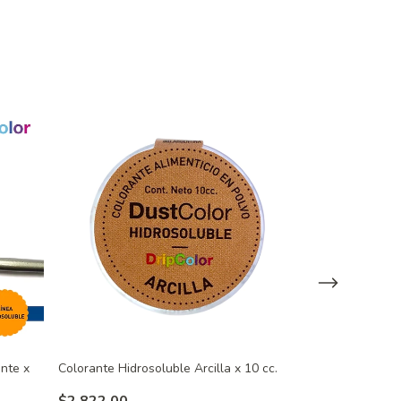
ante x
Colorante Hidrosoluble Arcilla x 10 cc.
Colorante Hidro