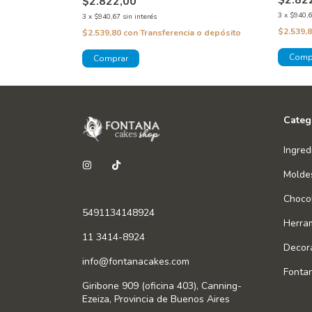
$2.82
$2.822,00
3
x
$940,
3
x
$940,67
sin interés
$2.539,
 o depósito
$2.539,80
con
Transferencia o depósito
Categ
Ingred
Molde
Chocol
5491134148924
Herra
11 3414-8924
Decor
info@fontanacakes.com
Fonta
Giribone 909 (oficina 403), Canning-
Ezeiza, Provincia de Buenos Aires