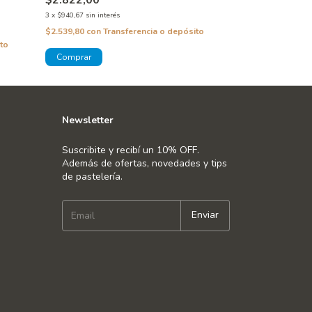
$2.822,00
$3.352,00
3
x
$940,67
sin interés
3
x
$1.117,33
sin inte
$2.539,80
con
Transferencia o depósito
$3.016,80
con
Tra
to
Newsletter
Suscribite y recibí un 10% OFF.
Además de ofertas, novedades y tips
de pastelería.