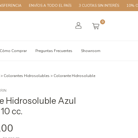
A
ENVÍOS A TODO EL PAÍS
3 CUOTAS SIN INTERÉS
10% OFF CON T
0
Cómo Comprar
Preguntas Frecuentes
Showroom
>
Colorantes Hidrosolubles
>
Colorante Hidrosoluble
RIN
e Hidrosoluble Azul
10 cc.
,00