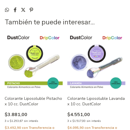
También te puede interesar...
Colorante Liposoluble Pistacho
Colorante Liposoluble Lavanda
x 10 cc. DustColor
x 10 cc. DustColor
$3.881,00
$4.551,00
3
x
$1.293,67
sin interés
3
x
$1.517,00
sin interés
$3.492,90
con
Transferencia o
$4.095,90
con
Transferencia o