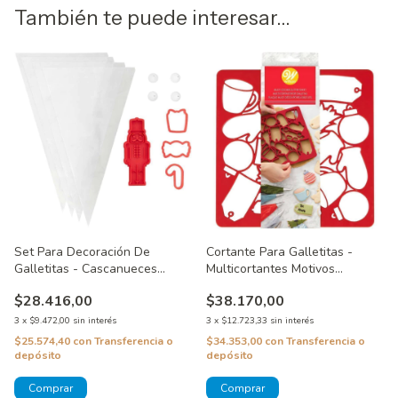
También te puede interesar...
Set Para Decoración De
Cortante Para Galletitas -
Galletitas - Cascanueces
Multicortantes Motivos
Wilton
Navideños Wilton
$28.416,00
$38.170,00
3
x
$9.472,00
sin interés
3
x
$12.723,33
sin interés
$25.574,40
con
Transferencia o
$34.353,00
con
Transferencia o
depósito
depósito