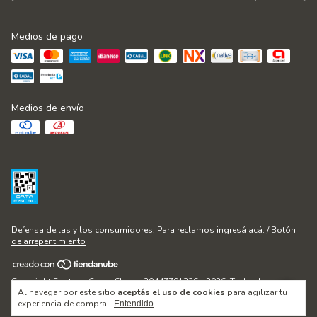
Medios de pago
Medios de envío
Defensa de las y los consumidores. Para reclamos
ingresá acá.
/
Botón
de arrepentimiento
Copyright Fontana Cakes Shop - 20447701236 - 2026. Todos los
Al navegar por este sitio
aceptás el uso de cookies
para agilizar tu
derechos reservados.
experiencia de compra.
Entendido