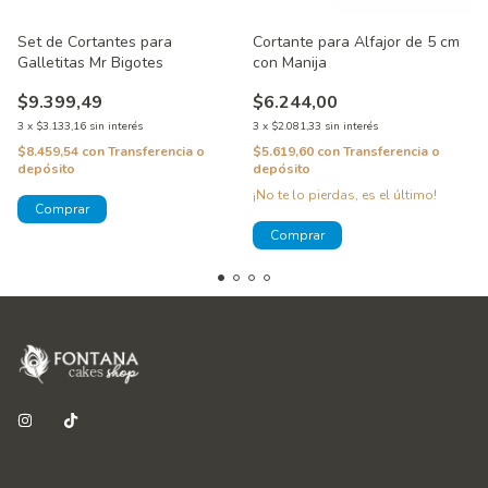
Set de Cortantes para
Cortante para Alfajor de 5 cm
Galletitas Mr Bigotes
con Manija
$9.399,49
$6.244,00
3
x
$3.133,16
sin interés
3
x
$2.081,33
sin interés
$8.459,54
con
Transferencia o
$5.619,60
con
Transferencia o
depósito
depósito
¡No te lo pierdas, es el último!