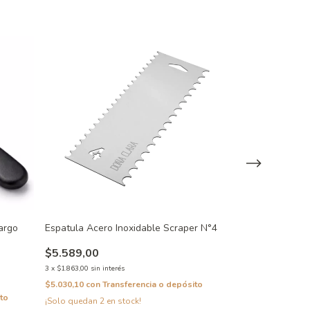
argo
Espatula Acero Inoxidable Scraper N°4
Espatula Acero 
$5.589,00
$5.589,00
$3.963,00
29
3
x
$1.863,00
sin interés
3
x
$1.321,00
sin inte
$5.030,10
con
Transferencia o depósito
to
$3.566,70
con
Tra
¡Solo quedan
2
en stock!