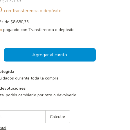
os
$21.521,49
90
con
Transferencia o depósito
rés de
$8.680,33
o
pagando con Transferencia o depósito
otegida
uidados durante toda la compra.
devoluciones
sta, podés cambiarlo por otro o devolverlo.
Cambiar CP
Calcular
stal