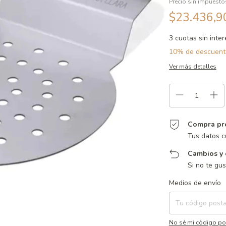
Precio sin impuest
$23.436,
3
cuotas sin inte
10% de descuent
Ver más detalles
Compra pr
Tus datos c
Cambios y 
Si no te gu
Entregas para el CP:
Medios de envío
No sé mi código po