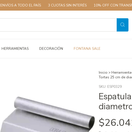
 TODO EL PAÍS
3 CUOTAS SIN INTERÉS
10% OFF CON TRANSFERENCIA
HERRAMIENTAS
DECORACIÓN
FONTANA SALE
Inicio
>
Herramienta
Tortas 25 cm de dia
SKU:
ESP0329
Espatula
diametro
$26.04