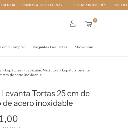
ENVÍOS A TODO EL PAÍS
3 CUOTAS SIN INTERÉS
10% OFF CON TR
0
Cómo Comprar
Preguntas Frecuentes
Showroom
s
>
Espátulas
>
Espátulas Metálicas
>
Espatula Levanta
metro de acero inoxidable
 Levanta Tortas 25 cm de
 de acero inoxidable
1,00