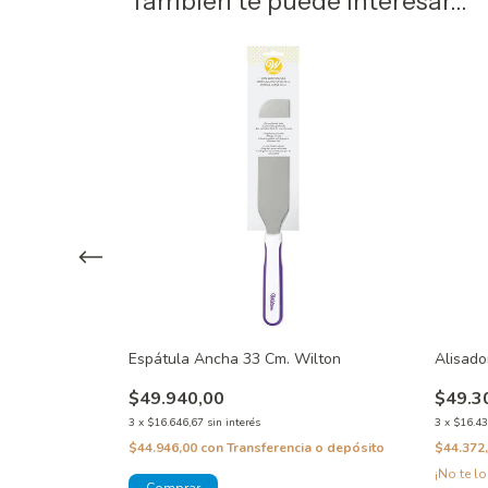
También te puede interesar...
o Inoxidable
Espátula Ancha 33 Cm. Wilton
Alisado
$49.940,00
$49.3
3
x
$16.646,67
sin interés
3
x
$16.43
$44.946,00
con
Transferencia o depósito
$44.372
 o depósito
¡No te lo