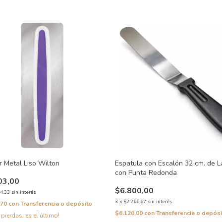
r Metal Liso Wilton
Espatula con Escalón 32 cm. de L
con Punta Redonda
03,00
$6.800,00
4,33
sin interés
3
x
$2.266,67
sin interés
,70
con
Transferencia o depósito
$6.120,00
con
Transferencia o depósi
 pierdas, es el último!