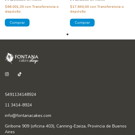
$66.001,30
con
Transferencia o
$17.640,00
con
Transferencia o
depósito
depósito
5491134148924
11 3414-8924
info@fontanacakes.com
Giribone 909 (oficina 403), Canning-Ezeiza, Provincia de Buenos
Aires