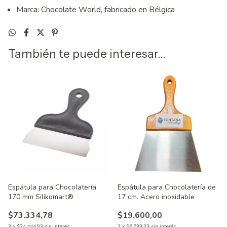
Marca: Chocolate World, fabricado en Bélgica
También te puede interesar...
Espátula para Chocolatería
Espátula para Chocolatería de
170 mm Silikomart®
17 cm. Acero inoxidable
$73.334,78
$19.600,00
3
x
$24.444,93
sin interés
3
x
$6.533,33
sin interés