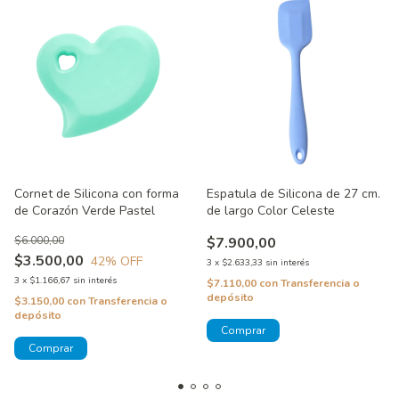
Cornet de Silicona con forma
Espatula de Silicona de 27 cm.
de Corazón Verde Pastel
de largo Color Celeste
$6.000,00
$7.900,00
$3.500,00
42
% OFF
3
x
$2.633,33
sin interés
3
x
$1.166,67
sin interés
$7.110,00
con
Transferencia o
depósito
$3.150,00
con
Transferencia o
depósito