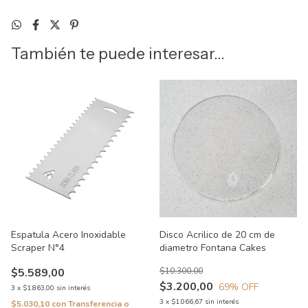
También te puede interesar...
Espatula Acero Inoxidable
Disco Acrilico de 20 cm de
Scraper N°4
diametro Fontana Cakes
$5.589,00
$10.300,00
$3.200,00
69
% OFF
3
x
$1.863,00
sin interés
3
x
$1.066,67
sin interés
$5.030,10
con
Transferencia o