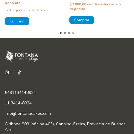
depósito
$2.880,00
con
Transferencia o
depósito
¡Solo quedan
2
en stock!
5491134148924
11 3414-8924
info@fontanacakes.com
Giribone 909 (oficina 403), Canning-Ezeiza, Provincia de Buenos
Aires