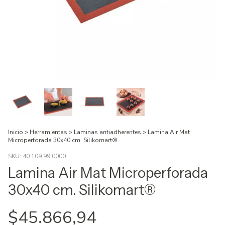
Inicio
>
Herramientas
>
Laminas antiadherentes
>
Lamina Air Mat
Microperforada 30x40 cm. Silikomart®
SKU:
40.109.99.0000
Lamina Air Mat Microperforada
30x40 cm. Silikomart®
$45.866,94