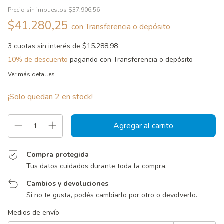
Precio sin impuestos
$37.906,56
$41.280,25
con
Transferencia o depósito
3
cuotas sin interés de
$15.288,98
10% de descuento
pagando con Transferencia o depósito
Ver más detalles
¡Solo quedan
2
en stock!
Compra protegida
Tus datos cuidados durante toda la compra.
Cambios y devoluciones
Si no te gusta, podés cambiarlo por otro o devolverlo.
Entregas para el CP:
Cambiar CP
Medios de envío