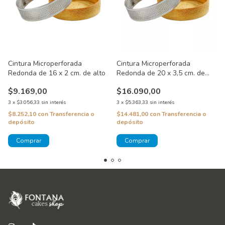
Cintura Microperforada
Cintura Microperforada
Redonda de 16 x 2 cm. de alto
Redonda de 20 x 3,5 cm. de
alto
$9.169,00
$16.090,00
3
x
$3.056,33
sin interés
3
x
$5.363,33
sin interés
$8.252,10
con
Transferencia o
$14.481,00
con
Transferencia o
depósito
depósito