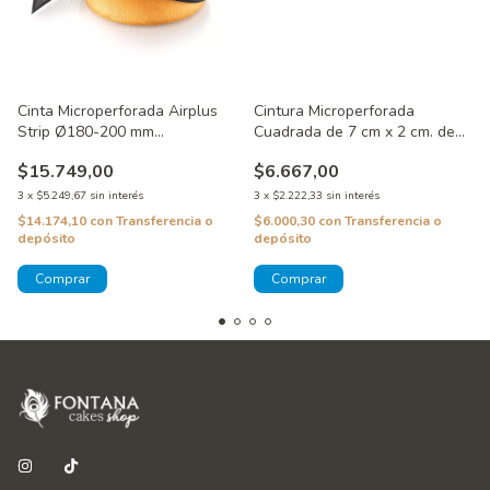
Cinta Microperforada Airplus
Cintura Microperforada
Strip Ø180-200 mm
Cuadrada de 7 cm x 2 cm. de
SilikoMart®
alto
$15.749,00
$6.667,00
3
x
$5.249,67
sin interés
3
x
$2.222,33
sin interés
$14.174,10
con
Transferencia o
$6.000,30
con
Transferencia o
depósito
depósito