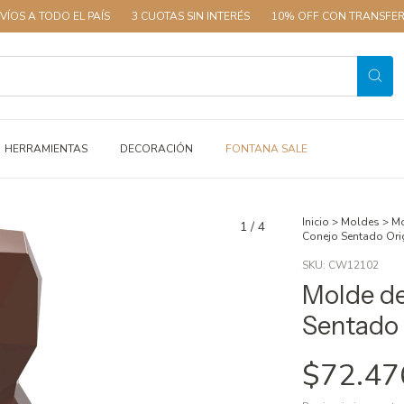
DO EL PAÍS
3 CUOTAS SIN INTERÉS
10% OFF CON TRANSFERENCIA
HERRAMIENTAS
DECORACIÓN
FONTANA SALE
Inicio
>
Moldes
>
Mo
1
/
4
Conejo Sentado Or
SKU:
CW12102
Molde de
Sentado
$72.47