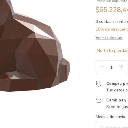
Precio sin impuest
$65.228,
3
cuotas sin inte
10% de descuent
Ver más detalles
¡No te lo pierdas
Compra pr
Tus datos c
Cambios y 
Si no te gu
Entregas para el CP:
Medios de envío