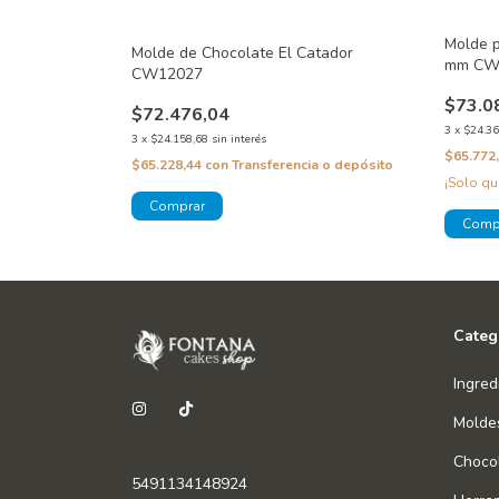
Molde p
ra Pájaro
Molde de Chocolate El Catador
mm CW
CW12027
$73.0
$72.476,04
3
x
$24.36
3
x
$24.158,68
sin interés
$65.772
a o depósito
$65.228,44
con
Transferencia o depósito
¡Solo q
Categ
Ingred
Molde
Chocol
5491134148924