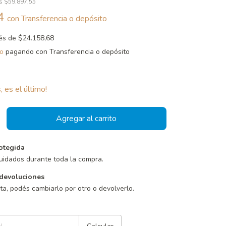
os
$59.897,55
44
con
Transferencia o depósito
rés de
$24.158,68
o
pagando con Transferencia o depósito
, es el último!
otegida
uidados durante toda la compra.
devoluciones
sta, podés cambiarlo por otro o devolverlo.
Cambiar CP