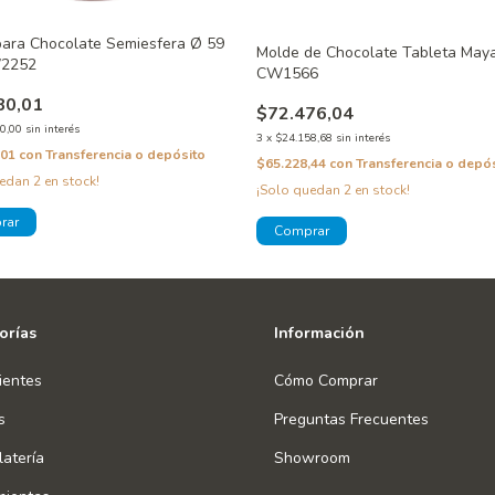
ara Chocolate Semiesfera Ø 59
Molde de Chocolate Tableta May
2252
CW1566
80,01
$72.476,04
0,00
sin interés
3
x
$24.158,68
sin interés
,01
con
Transferencia o depósito
$65.228,44
con
Transferencia o depó
uedan
2
en stock!
¡Solo quedan
2
en stock!
orías
Información
ientes
Cómo Comprar
s
Preguntas Frecuentes
atería
Showroom