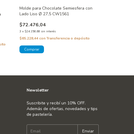
Molde para Chocolate Semiesfera con
Molde de Choco
Lado Liso Ø 27,5 CW1561
a
CW1252
$72.476,04
$72.476,04
3
x
$24.158,68
sin interés
3
x
$24.158,68
sin in
$65.228,44
con
Transferencia o depósito
$65.228,44
con
T
sito
Newsletter
Suscribite y recibí un 10% OFF.
Además de ofertas, novedades y tips
de pastelería.