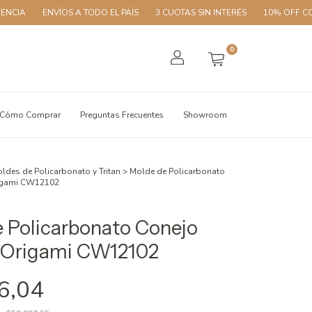
ENVÍOS A TODO EL PAÍS
3 CUOTAS SIN INTERÉS
10% OFF CON TRANS
0
Cómo Comprar
Preguntas Frecuentes
Showroom
ldes de Policarbonato y Tritan
>
Molde de Policarbonato
igami CW12102
 Policarbonato Conejo
 Origami CW12102
6,04