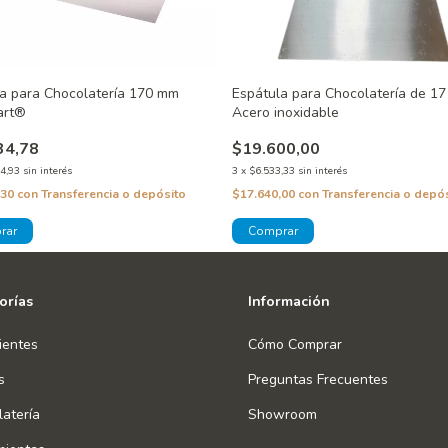
a para Chocolatería 170 mm
Espátula para Chocolatería de 17
art®
Acero inoxidable
34,78
$19.600,00
4,93
sin interés
3
x
$6.533,33
sin interés
,30
con
Transferencia o depósito
$17.640,00
con
Transferencia o depó
orías
Información
ientes
Cómo Comprar
s
Preguntas Frecuentes
atería
Showroom