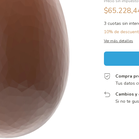
Precio sin impuest
$65.228,
3
cuotas sin inte
10% de descuent
Ver más detalles
Compra pr
Tus datos c
Cambios y 
Si no te gu