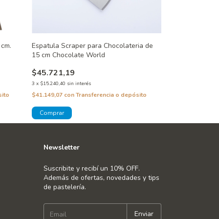
 cm.
Espatula Scraper para Chocolateria de
15 cm Chocolate World
$45.721,19
3
x
$15.240,40
sin interés
sito
$41.149,07
con
Transferencia o depósito
Newsletter
Suscribite y recibí un 10% OFF.
Además de ofertas, novedades y tips
de pastelería.