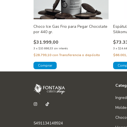
Choco Ice Gas Frio para Pegar Chocolate
Espátul
por 440 gr.
Silikom
$31.999,00
$73.3
3
x
$10.666,33
sin interés
3
x
$24.44
$28.799,10
con
Transferencia o depósito
$66.001
Categ
Ingred
Molde
Chocol
5491134148924