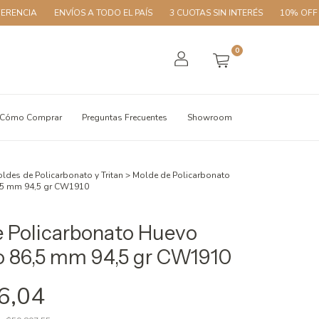
ENVÍOS A TODO EL PAÍS
3 CUOTAS SIN INTERÉS
10% OFF CON TRAN
0
Cómo Comprar
Preguntas Frecuentes
Showroom
ldes de Policarbonato y Tritan
>
Molde de Policarbonato
,5 mm 94,5 gr CW1910
 Policarbonato Huevo
 86,5 mm 94,5 gr CW1910
6,04