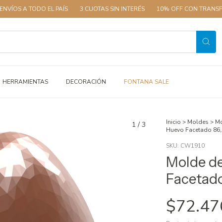
ODO EL PAÍS
3 CUOTAS SIN INTERÉS
10% OFF CON TRANSFERENCIA
HERRAMIENTAS
DECORACIÓN
FONTANA SALE
Inicio
>
Moldes
>
Mo
1
/
3
Huevo Facetado 86
SKU:
CW1910
Molde de
Facetado
$72.47