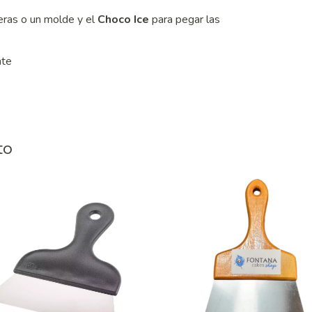
eras o un molde y el
Choco Ice
para pegar las
nte
to