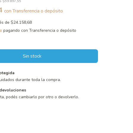
os
$59.897,55
44
con
Transferencia o depósito
rés de
$24.158,68
o
pagando con Transferencia o depósito
otegida
uidados durante toda la compra.
devoluciones
sta, podés cambiarlo por otro o devolverlo.