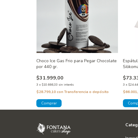
Choco Ice Gas Frio para Pegar Chocolate
Espátul
por 440 gr.
Silikom
$31.999,00
$73.3
3
x
$10.666,33
sin interés
3
x
$24.44
$28.799,10
con
Transferencia o depósito
$66.001
Categ