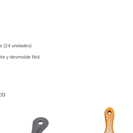
as (24 unidades)
nte y desmolde fácil
to