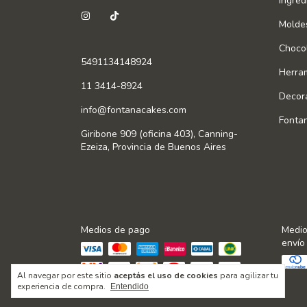
Ingred
Molde
Chocol
5491134148924
Herra
11 3414-8924
Decor
info@fontanacakes.com
Fonta
Giribone 909 (oficina 403), Canning-
Ezeiza, Provincia de Buenos Aires
Medios de pago
Medio
envío
Al navegar por este sitio
aceptás el uso de cookies
para agilizar tu
experiencia de compra.
Entendido