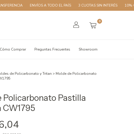
A
ENVÍOS A TODO EL PAÍS
3 CUOTAS SIN INTERÉS
10% OFF CON T
0
Cómo Comprar
Preguntas Frecuentes
Showroom
ldes de Policarbonato y Tritan
>
Molde de Policarbonato
CW1795
 Policarbonato Pastilla
a CW1795
6,04