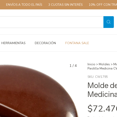
 A TODO EL PAÍS
3 CUOTAS SIN INTERÉS
10% OFF CON TRANSFERENCI
HERRAMIENTAS
DECORACIÓN
FONTANA SALE
Inicio
>
Moldes
>
Mo
1
/
4
Pastilla Medicina 
SKU:
CW1795
Molde de
Medicin
$72.47