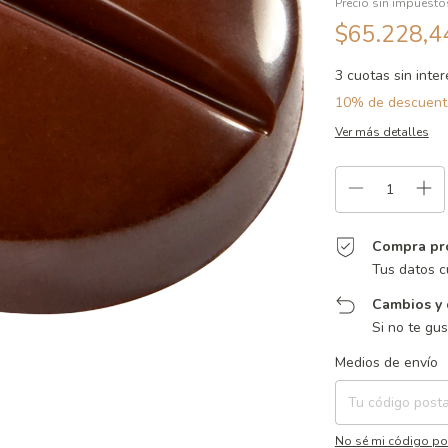
Precio sin impuest
$65.228,
3
cuotas sin inte
10% de descuent
Ver más detalles
Compra pr
Tus datos c
Cambios y 
Si no te gu
Entregas para el CP:
Medios de envío
No sé mi código po