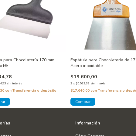
a para Chocolatería 170 mm
Espátula para Chocolatería de 17
art®
Acero inoxidable
34,78
$19.600,00
4,93
sin interés
3
x
$6.533,33
sin interés
,30
con
Transferencia o depósito
$17.640,00
con
Transferencia o depó
orías
Información