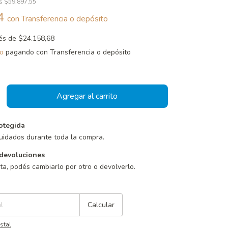
os
$59.897,55
44
con
Transferencia o depósito
rés de
$24.158,68
o
pagando con Transferencia o depósito
otegida
uidados durante toda la compra.
devoluciones
sta, podés cambiarlo por otro o devolverlo.
Cambiar CP
Calcular
stal