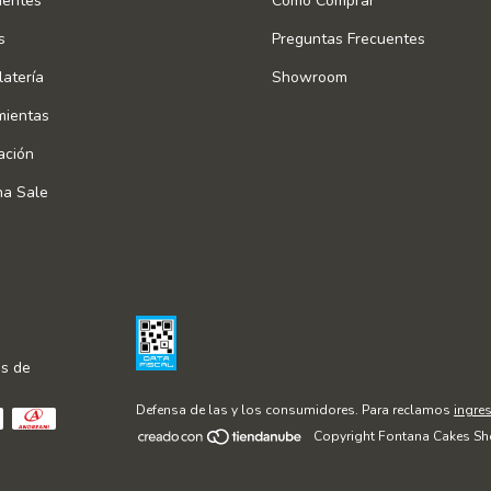
ientes
Cómo Comprar
s
Preguntas Frecuentes
atería
Showroom
mientas
ación
na Sale
s de
Defensa de las y los consumidores. Para reclamos
ingres
Copyright Fontana Cakes Sh