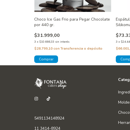
Choco Ice Gas Frio para Pegar Chocolate
Espátul
por 440 gr.
Silikom
$31.999,00
$73.3
3
x
$10.666,33
sin interés
3
x
$24.44
$28.799,10
con
Transferencia o depósito
$66.001
Categ
Ingred
Molde
Chocol
5491134148924
Herra
11 3414-8924