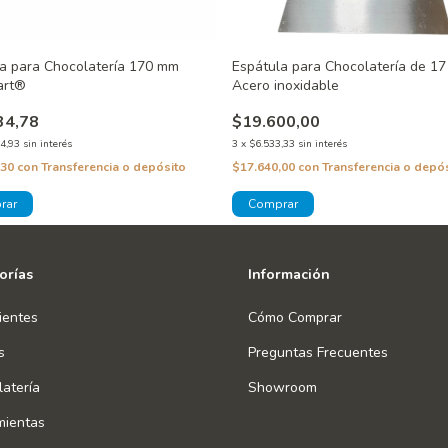
a para Chocolatería 170 mm
Espátula para Chocolatería de 17
art®
Acero inoxidable
34,78
$19.600,00
4,93
sin interés
3
x
$6.533,33
sin interés
,30
con
Transferencia o depósito
$17.640,00
con
Transferencia o depó
orías
Información
ientes
Cómo Comprar
s
Preguntas Frecuentes
atería
Showroom
mientas