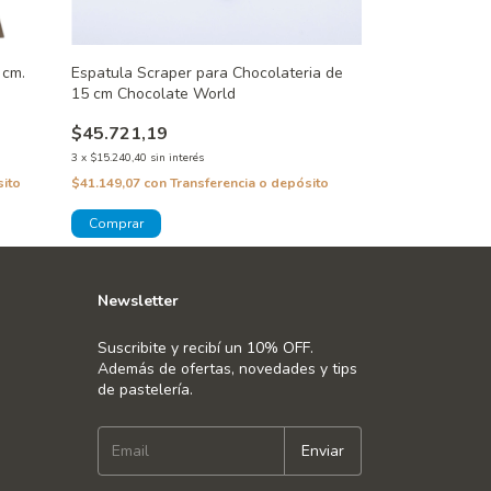
 cm.
Espatula Scraper para Chocolateria de
15 cm Chocolate World
$45.721,19
3
x
$15.240,40
sin interés
sito
$41.149,07
con
Transferencia o depósito
Newsletter
Suscribite y recibí un 10% OFF.
Además de ofertas, novedades y tips
de pastelería.