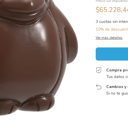
Precio sin impuest
$65.228,
3
cuotas sin inte
10% de descuent
Ver más detalles
Compra pr
Tus datos c
Cambios y 
Si no te gu