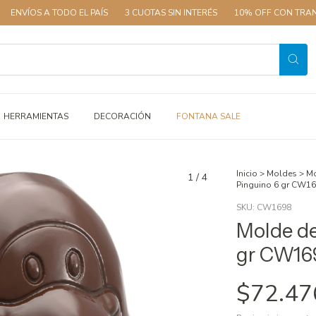
A TODO EL PAÍS
3 CUOTAS SIN INTERÉS
10% OFF CON TRANSFERENCI
HERRAMIENTAS
DECORACIÓN
FONTANA SALE
Inicio
>
Moldes
>
Mo
1
/
4
Pinguino 6 gr CW1
SKU:
CW1698
Molde de
gr CW16
$72.47