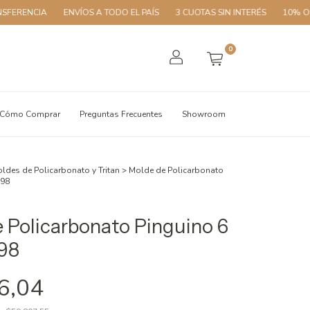
A
ENVÍOS A TODO EL PAÍS
3 CUOTAS SIN INTERÉS
10% OFF CON TR
0
Cómo Comprar
Preguntas Frecuentes
Showroom
ldes de Policarbonato y Tritan
>
Molde de Policarbonato
698
 Policarbonato Pinguino 6
98
6,04