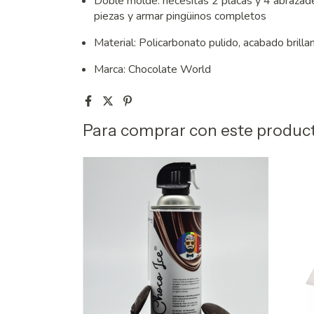
Doble molde: necesitás 2 placas y 4 abrazad
piezas y armar pingüinos completos
Material: Policarbonato pulido, acabado brilla
Marca: Chocolate World
Para comprar con este produc