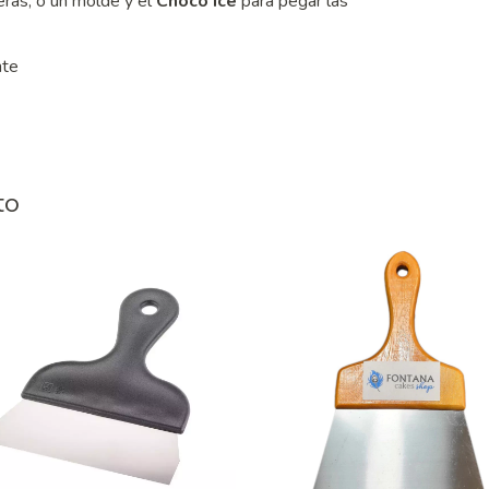
eras, o un molde y el
Choco Ice
para pegar las
nte
to