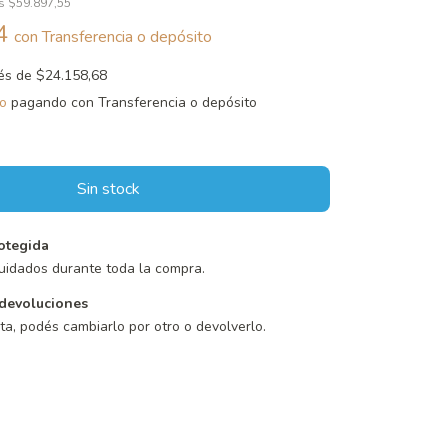
os
$59.897,55
44
con
Transferencia o depósito
rés de
$24.158,68
o
pagando con Transferencia o depósito
otegida
uidados durante toda la compra.
devoluciones
sta, podés cambiarlo por otro o devolverlo.