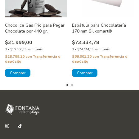
Choco Ice Gas Frio para Pegar
Espátula para Chocolatería
Chocolate por 440 gr.
170 mm Silikomart®
$31.999,00
$73.334,78
3
x
$10.666,33
sin interés
3
x
$24.444,93
sin interés
$28.799,10
con
Transferencia o
$66.001,30
con
Transferencia o
depósito
depósito