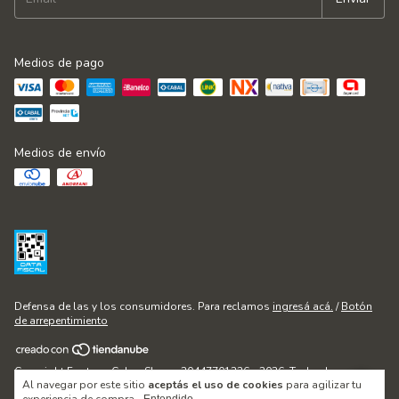
Medios de pago
Medios de envío
Defensa de las y los consumidores. Para reclamos
ingresá acá.
/
Botón
de arrepentimiento
Copyright Fontana Cakes Shop - 20447701236 - 2026. Todos los
Al navegar por este sitio
aceptás el uso de cookies
para agilizar tu
derechos reservados.