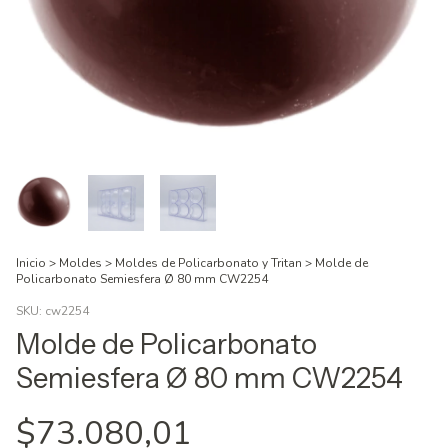
Inicio
>
Moldes
>
Moldes de Policarbonato y Tritan
>
Molde de
Policarbonato Semiesfera Ø 80 mm CW2254
SKU:
cw2254
Molde de Policarbonato
Semiesfera Ø 80 mm CW2254
$73.080,01