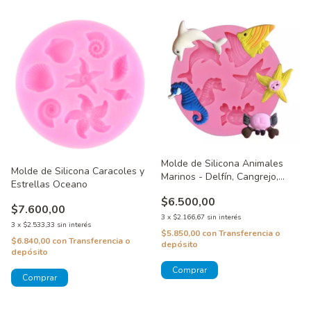
Molde de Silicona Animales
Molde de Silicona Caracoles y
Marinos - Delfín, Cangrejo,
Estrellas Oceano
Estrella, Pez y Caballito
$6.500,00
$7.600,00
3
x
$2.166,67
sin interés
3
x
$2.533,33
sin interés
$5.850,00
con
Transferencia o
$6.840,00
con
Transferencia o
depósito
depósito