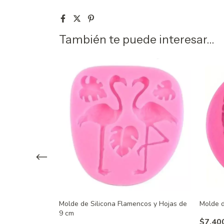
También te puede interesar...
luma
Molde de Silicona Flamencos y Hojas de
Molde d
9 cm
$7.40