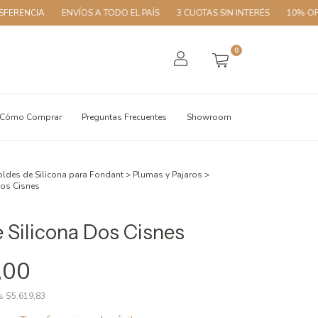
ENVÍOS A TODO EL PAÍS
3 CUOTAS SIN INTERÉS
10% OFF CON TR
0
Cómo Comprar
Preguntas Frecuentes
Showroom
ldes de Silicona para Fondant
>
Plumas y Pajaros
>
Dos Cisnes
 Silicona Dos Cisnes
,00
os
$5.619,83