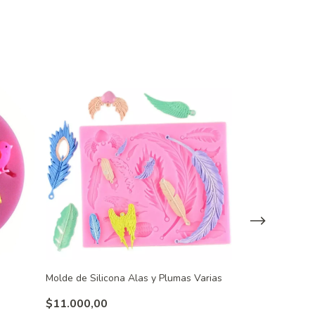
Molde de Silicona Alas y Plumas Varias
Molde de Silico
$11.000,00
$6.500,00