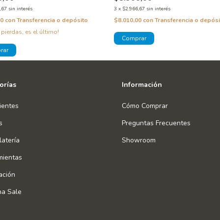
,67
sin interés
3
x
$2.966,67
sin interés
00
con
Transferencia o depósito
$8.010,00
con
Transferencia o depósi
 pierdas, es el último!
orías
Información
ientes
Cómo Comprar
s
Preguntas Frecuentes
atería
Showroom
mientas
ación
na Sale