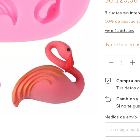
$6.120,00
3
cuotas sin inte
10% de descuent
Ver más detalles
¡No te lo pierdas
Compra pr
Tus datos c
Cambios y 
Si no te gu
Entregas para el CP:
Medios de envío