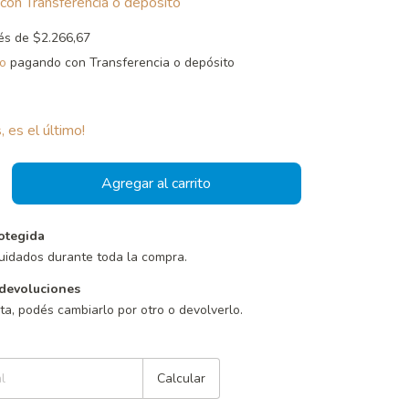
con
Transferencia o depósito
rés de
$2.266,67
o
pagando con Transferencia o depósito
, es el último!
otegida
uidados durante toda la compra.
devoluciones
sta, podés cambiarlo por otro o devolverlo.
Cambiar CP
Calcular