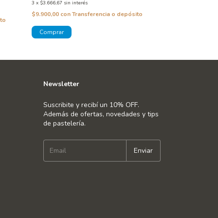
3
x
$3.666,67
sin interés
3
x
$2.166,67
sin inte
$9.900,00
con
Transferencia o depósito
$5.850,00
con
Tra
to
Newsletter
Suscribite y recibí un 10% OFF.
Además de ofertas, novedades y tips
de pastelería.