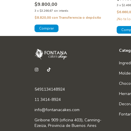
$9.800,00
3
x
$2.466
3
x
$3.266,67
sin interés
 o depósito
$6.660,
$8.820,00
con
Transferencia o depósito
¡No te lo
Categ
Ingred
Molde
Chocol
5491134148924
Herra
11 3414-8924
Decor
info@fontanacakes.com
Fonta
Giribone 909 (oficina 403), Canning-
Ezeiza, Provincia de Buenos Aires