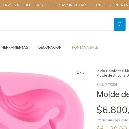
 TODO EL PAÍS
3 CUOTAS SIN INTERÉS
10% OFF CON TRANSFERENCIA
HERRAMIENTAS
DECORACIÓN
FONTANA SALE
Inicio
>
Moldes
>
Mo
1
/
3
Molde de Silicona 
SKU:
PYP009
Molde de
$6.800
Precio sin impuest